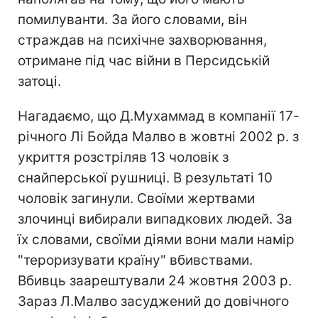
помилуванти. За його словами, він
страждав на психічне захворювання,
отримане під час війни в Персидській
затоці.
Нагадаємо, що Д.Мухаммад в компанії 17-
річного Лі Бойда Малво в жовтні 2002 р. з
укриття розстріляв 13 чоловік з
снайперської рушниці. В результаті 10
чоловік загинули. Своїми жертвами
злочинці вибирали випадкових людей. За
їх словами, своїми діями вони мали намір
"тероризувати країну" вбивствами.
Вбивць заарештували 24 жовтня 2003 р.
Зараз Л.Малво засуджений до довічного