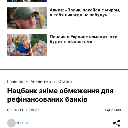
Главная
»
Аналитика
»
Статьи
Нацбанк зніме обмеження для
рефінансованих банків
08:34 11.11.2009 Ср
3 мин
RBC.UA