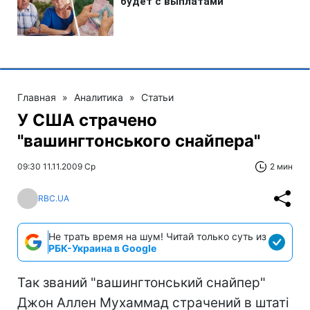
Главная
»
Аналитика
»
Статьи
У США страчено
"вашингтонського снайпера"
09:30 11.11.2009 Ср
2 мин
RBC.UA
Не трать время на шум! Читай только суть из
РБК-Украина в Google
Так званий "вашингтонський снайпер"
Джон Аллен Мухаммад страчений в штаті