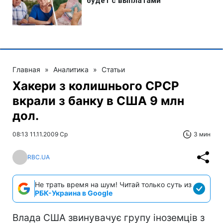
Главная
»
Аналитика
»
Статьи
Хакери з колишнього СРСР
вкрали з банку в США 9 млн
дол.
08:13 11.11.2009 Ср
3 мин
RBC.UA
Не трать время на шум! Читай только суть из
РБК-Украина в Google
Влада США звинувачує групу іноземців з