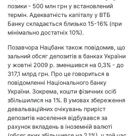
позики - 500 млн грн у встановлений
термін. Адекватність капіталу у ВТБ
Банку складається близько 15-16% (при
мінімально достатніх 10%).
Позавчора Нацбанк також повідомив, що
зальний обсяг депозитів в банках України
у жовтні 2009 р. зменшився на 0,3% - до
317,1 млрд грн. Про це говориться в
повідомленні Національного банку
України. Зокрема, кошти фізичних осіб
збільшилися на 1%. В умовах збереження
девальваційних очікувань приріст
депозитів населення відбувався за
рахунок вкладень в іноземній валюті
(обсяг яких збільшився на 2,1%), у той час