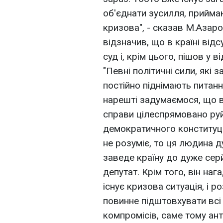
об'єднати зусилля, приймаю
кризова", - сказав М.Азаро
відзначив, що в країні відс
суд і, крім цього, пішов у 
"Певні політичні сили, які з
постійно піднімають питан
нарешті задумаємося, що в 
справи цілеспрямовано руйн
демократичного конституці
не розуміє, то ця людина 
заведе країну до дуже серй
депутат. Крім того, він наг
існує кризова ситуація, і ро
повинне підштовхувати всі 
компромісів, саме тому ант