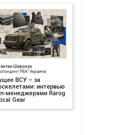
тантин Широкун
спондент РБК-Украина
ущее ВСУ – за
оскелетами: интервью
оп-менеджерами Rarog
ical Gear