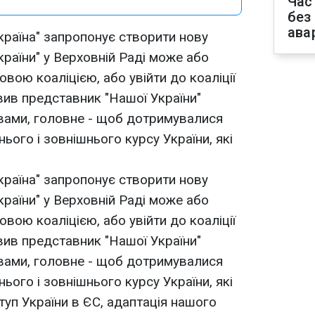
Час
без
ава
країна" запропонує створити нову
країни" у Верховній Раді може або
овою коаліцією, або увійти до коаліції
вив представник "Нашої України"
вами, головне - щоб дотримувалися
ого і зовнішнього курсу України, які
країна" запропонує створити нову
країни" у Верховній Раді може або
овою коаліцією, або увійти до коаліції
вив представник "Нашої України"
вами, головне - щоб дотримувалися
ого і зовнішнього курсу України, які
туп України в ЄС, адаптація нашого