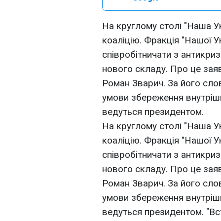
На круглому столі "Наша У
коаліцію. Фракція "Нашої У
співробітничати з антикриз
нового складу. Про це зая
Роман Зварич. За його сло
умови збереження внутрішнь
ведуться президентом.
На круглому столі "Наша У
коаліцію. Фракція "Нашої У
співробітничати з антикриз
нового складу. Про це зая
Роман Зварич. За його сло
умови збереження внутрішнь
ведуться президентом. "Вс