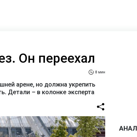
ез. Он переехал
8 мин
шней арене, но должна укрепить
ь. Детали – в колонке эксперта
АНАЛ