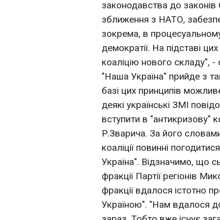
законодавства до законів 
зближення з НАТО, забезпе
зокрема, в процесуальному
демократії. На підставі ци
коаліцію нового складу", -
"Наша Україна" прийде з та
базі цих принципів можливе
деякі українські ЗМІ повід
вступити в "антикризову" 
Р.Зварича. За його словам
коаліції повинні погодитис
Україна". Відзначимо, що с
фракції Партії регіонів Ми
фракції вдалося істотно п
Україною". "Нам вдалося 
зараз. Тобто вже існує заг