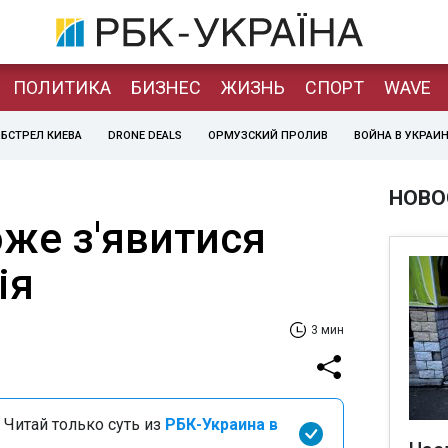
ПОЛИТИКА
БИЗНЕС
ЖИЗНЬ
СПОРТ
WAVE
БСТРЕЛ КИЕВА
DRONE DEALS
ОРМУЗСКИЙ ПРОЛИВ
ВОЙНА В УКРАИ
НОВО
оже з'явитися
ія
3 мин
 Читай только суть из
РБК-Украина в