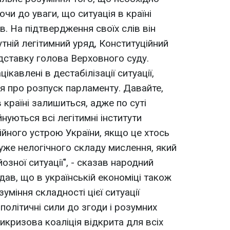
чи до уваги, що ситуація в країні
в. На підтвердження своїх слів він
утній легітимний уряд, Конституційний
відставку голова Верховного суду.
ацікавлені в дестабілізації ситуації,
ня про розпуск парламенту. Давайте,
країні залишиться, адже по суті
уються всі легітимні інститути
йного устрою України, якщо це хтось
дуже нелогічного складу мислення, який
озної ситуації", - сказав народний
адав, що в українській економіці також
зуміння складності цієї ситуації
політичні сили до згоди і розумних
икризова коаліція відкрита для всіх