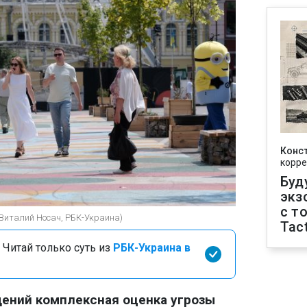
Конс
корре
Буд
экз
с т
(Виталий Носач, РБК-Украина)
Tact
 Читай только суть из
РБК-Украина в
ений комплексная оценка угрозы