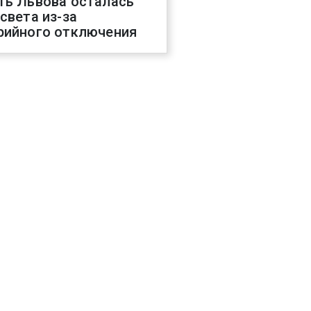
ть Львова осталась
 света из-за
рийного отключения