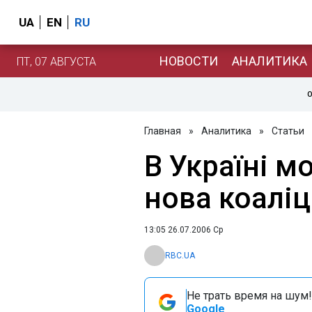
UA
EN
RU
НОВОСТИ
АНАЛИТИКА
ПТ, 07 АВГУСТА
О
Главная
»
Аналитика
»
Статьи
В Україні м
нова коаліц
13:05 26.07.2006 Ср
RBC.UA
Не трать время на шум!
Google