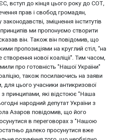
ЄС, вступ до кінця цього року до СОТ,
чення прав і свобод громадян,
 законодавстві, зміцнення інститутів
х принципів ми пропонуємо створити
 сказав він. Також він повідомив, що
кими пропозиціями на круглий стіл, "на
 створення нової коаліції". Тим часом,
омили про готовність "Нашої України"
коаліцію, також посилаючись на заяви
и, для цього учасники антикризової
я з принципами, які відстоює "Наша
ьогодні народний депутат України з
кола Азаров повідомив, що його
росунутися в переговорах з "Нашою
достатньо далеко просунутися вже
альне розуміння того, що необхідно