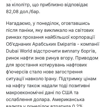
за кілолітр, що приблизно відповідає
82,08 дол./бар.
Нагадаємо, у понеділок, оговтавшись
після паніки, яку викликало на світових
ринках прохання найбільшої корпорації
Об'єднаних Арабських Еміратів - компанії
Dubai World відстрочити виплату боргів,
ринок нафти знов ринув вгору. Приводом
для зростання котирувань нафтових
ф'ючерсів стало нове загострення
ситуації навколо Ірану. Підтримку цінам
на нафту також надали тоді позитивні
макроекономічні дані по США та
ослаблення долара. Американська
валюта у понеділок втратила 0,2%,