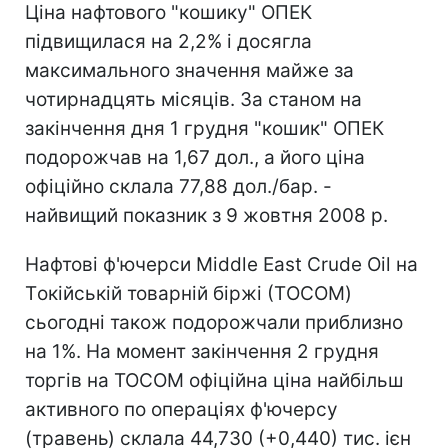
Ціна нафтового "кошику" ОПЕК
підвищилася на 2,2% і досягла
максимального значення майже за
чотирнадцять місяців. За станом на
закінчення дня 1 грудня "кошик" ОПЕК
подорожчав на 1,67 дол., а його ціна
офіційно склала 77,88 дол./бар. -
найвищий показник з 9 жовтня 2008 р.
Нафтові ф'ючерси Middle East Crude Oil на
Tокійській товарній біржі (ТOCOM)
сьогодні також подорожчали приблизно
на 1%. На момент закінчення 2 грудня
торгів на TOCOM офіційна ціна найбільш
активного по операціях ф'ючерсу
(травень) склала 44,730 (+0,440) тис. ієн