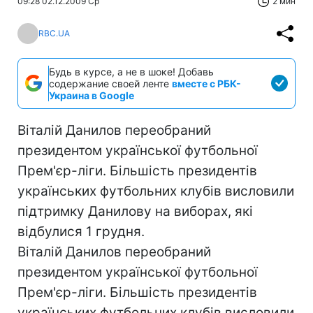
09:28 02.12.2009 Ср
2 мин
RBC.UA
Будь в курсе, а не в шоке! Добавь
содержание своей ленте
вместе с РБК-
Украина в Google
Віталій Данилов переобраний
президентом української футбольної
Прем'єр-ліги. Більшість президентів
українських футбольних клубів висловили
підтримку Данилову на виборах, які
відбулися 1 грудня.
Віталій Данилов переобраний
президентом української футбольної
Прем'єр-ліги. Більшість президентів
українських футбольних клубів висловили