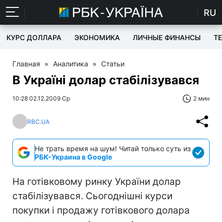
RU
КУРС ДОЛЛАРА
ЭКОНОМИКА
ЛИЧНЫЕ ФИНАНСЫ
T
Главная
»
Аналитика
»
Статьи
В Україні долар стабілізувався
10:28 02.12.2009 Ср
2 мин
RBC.UA
Не трать время на шум! Читай только суть из
РБК-Украина в Google
На готівковому ринку України долар
стабілізувався. Сьогоднішні курси
покупки і продажу готівкового долара