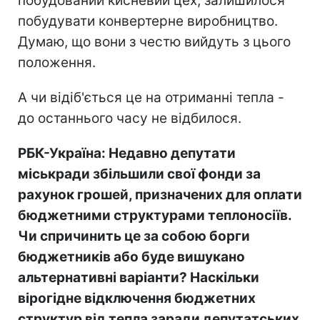
побудований кисневий цех, залишилося
побудувати конвертерне виробництво.
Думаю, що вони з честю вийдуть з цього
положення.
А чи відіб'ється це на отриманні тепла -
до останнього часу не відбилося.
РБК-Україна: Недавно депутати
міськради збільшили свої фонди за
рахунок грошей, призначених для оплати
бюджетними структурами теплоносіїв.
Чи спричинить це за собою борги
бюджетників або буде вишукано
альтернативні варіанти? Наскільки
вірогідне відключення бюджетних
структур від тепла заради депутатських