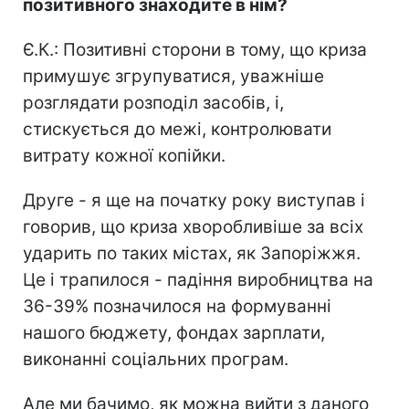
позитивного знаходите в нім?
Є.К.: Позитивні сторони в тому, що криза
примушує згрупуватися, уважніше
розглядати розподіл засобів, і,
стискується до межі, контролювати
витрату кожної копійки.
Друге - я ще на початку року виступав і
говорив, що криза хворобливіше за всіх
ударить по таких містах, як Запоріжжя.
Це і трапилося - падіння виробництва на
36-39% позначилося на формуванні
нашого бюджету, фондах зарплати,
виконанні соціальних програм.
Але ми бачимо, як можна вийти з даного