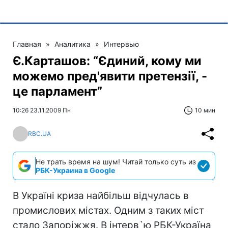
Главная
»
Аналитика
»
Интервью
Є.Карташов: “Єдиний, кому ми
можемо пред'явити претензії, -
це парламент”
10:26 23.11.2009 Пн
10 мин
RBC.UA
Не трать время на шум! Читай только суть из
РБК-Украина в Google
В Україні криза найбільш відчулась в
промислових містах. Одним з таких міст
стало Запоріжжя. В інтерв`ю РБК-Україна