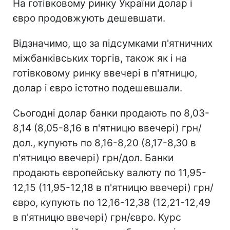
На готівковому ринку України долар і
євро продовжують дешевшати.
Відзначимо, що за підсумками п'ятничних
міжбанківських торгів, також як і на
готівковому ринку ввечері в п'ятницю,
долар і євро істотно подешевшали.
Сьогодні долар банки продають по 8,03-
8,14 (8,05-8,16 в п'ятницю ввечері) грн/
дол., купують по 8,16-8,20 (8,17-8,30 в
п'ятницю ввечері) грн/дол. Банки
продають європейську валюту по 11,95-
12,15 (11,95-12,18 в п'ятницю ввечері) грн/
євро, купують по 12,16-12,38 (12,21-12,49
в п'ятницю ввечері) грн/євро. Курс