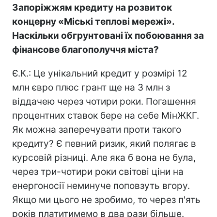
Запоріжжям кредиту на розвиток
концерну «Міські теплові мережі».
Наскільки обгрунтовані їх побоювання за
фінансове благополуччя міста?
Є.К.: Це унікальний кредит у розмірі 12
млн євро плюс грант ще на 3 млн з
віддачею через чотири роки. Погашення
процентних ставок бере на себе МінЖКГ.
Як можна заперечувати проти такого
кредиту? Є певний ризик, який полягає в
курсовій різниці. Але яка б вона не була,
через три-чотири роки світові ціни на
енергоносії неминуче поповзуть вгору.
Якщо ми цього не зробимо, то через п'ять
років платитимемо в два рази більше.