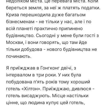
недоліком міста. Це перевага міста. Коли
береться земля, за неї ж платять податки.
Криза перешкодила дуже багатьом
бізнесменам - не тільки у нас, але і по
всій планеті практично припинено
будівництво. Сьогодні у мене були гості з
Москви, і вони говорять, що там йде
тільки добудова - нового будівництва не
починають.
Я приїжджав в Гонгконг двічі, з
інтервалом в три роки. У них була
побудована п'ять років тому хороший
готель «Хілтон». Приїжджаю, дивлюся -
готель висаджують. Місце настільки
цінне, що людина купує цей готель,