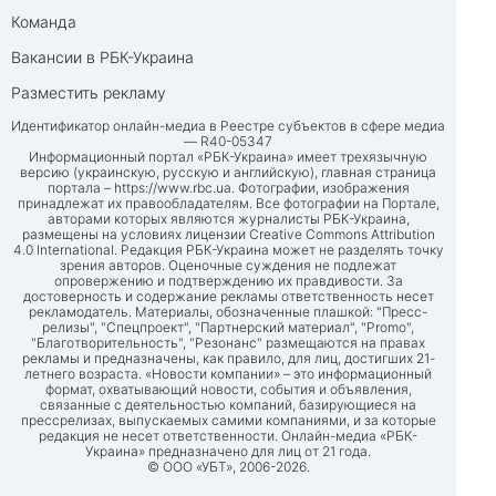
Команда
Вакансии в РБК-Украина
Разместить рекламу
Идентификатор онлайн-медиа в Реестре субъектов в сфере медиа
— R40-05347
Информационный портал «РБК-Украина» имеет трехязычную
версию (украинскую, русскую и английскую), главная страница
портала –
https://www.rbc.ua
. Фотографии, изображения
принадлежат их правообладателям. Все фотографии на Портале,
авторами которых являются журналисты РБК-Украина,
размещены на условиях лицензии Creative Commons Attribution
4.0 International. Редакция РБК-Украина может не разделять точку
зрения авторов. Оценочные суждения не подлежат
опровержению и подтверждению их правдивости. За
достоверность и содержание рекламы ответственность несет
рекламодатель. Материалы, обозначенные плашкой: "Пресс-
релизы", "Спецпроект", "Партнерский материал", "Promo",
"Благотворительность", "Резонанс" размещаются на правах
рекламы и предназначены, как правило, для лиц, достигших 21-
летнего возраста. «Новости компании» – это информационный
формат, охватывающий новости, события и объявления,
связанные с деятельностью компаний, базирующиеся на
прессрелизах, выпускаемых самими компаниями, и за которые
редакция не несет ответственности. Онлайн-медиа «РБК-
Украина» предназначено для лиц от 21 года.
© ООО «УБТ», 2006-2026.