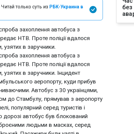
Час
без
 Читай только суть из
РБК-Украина в
ава
 спроба захоплення автобуса з
ередає НТВ. Проте поліції вдалося
, узятих в заручники.
 спроба захоплення автобуса з
ередає НТВ. Проте поліції вдалося
, узятих в заручники. Інцидент
амбульського аеропорту, куди прибув
очиваючими. Автобус з 30 українцями,
ом до Стамбулу, прямував з аеропорту
елі, популярний серед туристів і
По дорозі автобус був блокований
броєними людьми в масках, серед
йський. Пасажири були узяті в