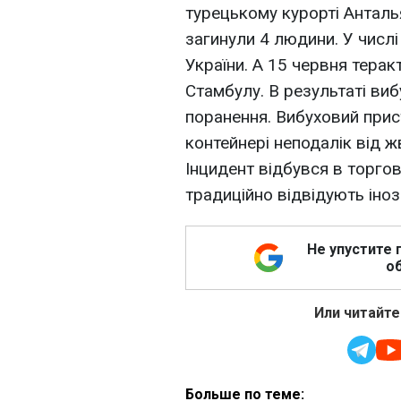
турецькому курорті Анталья
загинули 4 людини. У числ
України. А 15 червня терак
Стамбулу. В результаті ви
поранення. Вибуховий прис
контейнері неподалік від 
Інцидент відбувся в торгов
традиційно відвідують іноз
Не упустите 
об
Или читайте
Больше по теме: