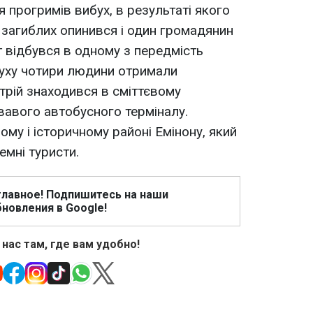
 прогримів вибух, в результаті якого
і загиблих опинився і один громадянин
т відбувся в одному з передмість
буху чотири людини отримали
трій знаходився в сміттєвому
жвавого автобусного терміналу.
ому і історичному районі Емінону, який
емні туристи.
главное! Подпишитесь на наши
новления в Google!
 нас там, где вам удобно!