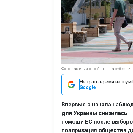
Фото: как влияют события за рубежом 
Не трать время на шум!
Google
Впервые с начала наблюд
для Украины снизилась –
помощи ЕС после выборов
поляризация общества до