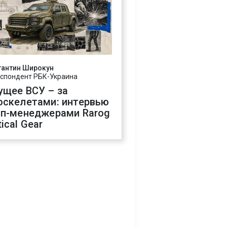
тантин Широкун
спондент РБК-Украина
ущее ВСУ – за
оскелетами: интервью
оп-менеджерами Rarog
ical Gear