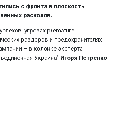
ились с фронта в плоскость
венных расколов.
спехов, угрозах premature
ческих раздоров и предохранителях
ампании – в колонке эксперта
бъединенная Украина"
Игоря Петренко