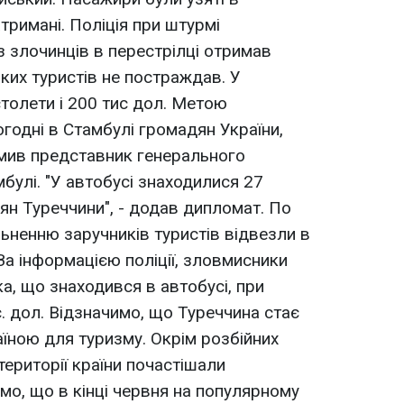
тримані. Поліція при штурмі
з злочинців в перестрілці отримав
ьких туристів не постраждав. У
столети і 200 тис дол. Метою
годні в Стамбулі громадян України,
омив представник генерального
булі. "У автобусі знаходилися 27
дян Туреччини", - додав дипломат. По
льненню заручників туристів відвезли в
 За інформацією поліції, зловмисники
а, що знаходився в автобусі, при
. дол. Відзначимо, що Туреччина стає
їною для туризму. Окрім розбійних
території країни почастішали
мо, що в кінці червня на популярному