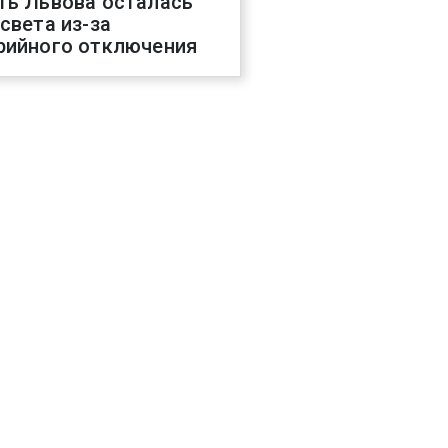
ть Львова осталась
 света из-за
рийного отключения