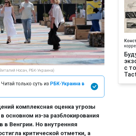
Конс
корре
Буд
экз
с т
(Виталий Носач, РБК-Украина)
Tact
 Читай только суть из
РБК-Украина в
ений комплексная оценка угрозы
 в основном из-за разблокирования
 в Венгрии. Но внутренняя
стигла критической отметки, а