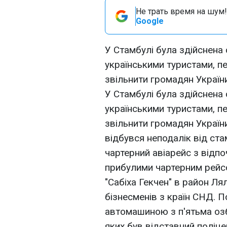
Не трать время на шум!
Google
У Стамбулі була здійснена
українськими туристами, п
звільнити громадян України
У Стамбулі була здійснена
українськими туристами, п
звільнити громадян України
відбувся неподалік від ст
чартерний авіарейс з відп
прибулими чартерним рейс
"Сабіха Гекчен" в район Лял
бізнесменів з країн СНД. 
автомашиною з п'ятьма оз
яких був відставний поліце