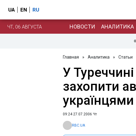
UA
EN
RU
НОВОСТИ
АНАЛИТИКА
ЧТ, 06 АВГУСТА
О
Главная
»
Аналитика
»
Статьи
У Туреччин
захопити ав
українцями
09:24 27.07.2006 Чт
RBC.UA