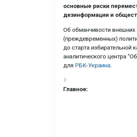
основные риски перемест
дезинформации и общест
Об обманчивости внешних у
(преждевременных) полити
до старта избирательной к
аналитического центра "О
для
РБК-Украина.
Главное: