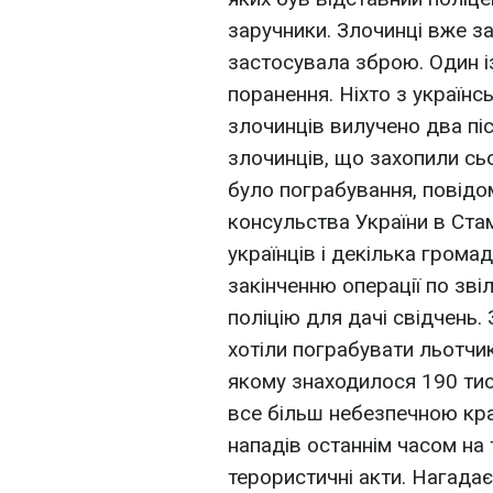
заручники. Злочинці вже за
застосувала зброю. Один і
поранення. Ніхто з українс
злочинців вилучено два пі
злочинців, що захопили сьо
було пограбування, повід
консульства України в Стам
українців і декілька грома
закінченню операції по зві
поліцію для дачі свідчень.
хотіли пограбувати льотчик
якому знаходилося 190 тис
все більш небезпечною кра
нападів останнім часом на 
терористичні акти. Нагадає