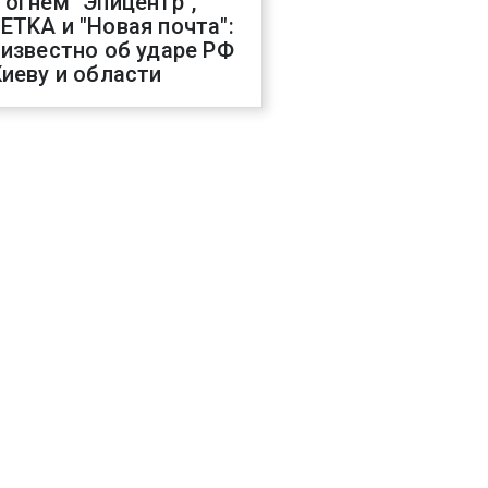
 огнем "Эпицентр",
ETKA и "Новая почта":
 известно об ударе РФ
Киеву и области