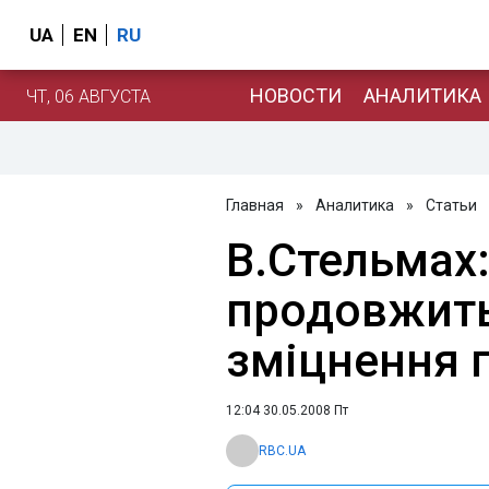
UA
EN
RU
НОВОСТИ
АНАЛИТИКА
ЧТ, 06 АВГУСТА
Главная
»
Аналитика
»
Статьи
В.Стельмах
продовжить
зміцнення 
12:04 30.05.2008 Пт
RBC.UA