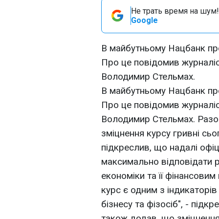
Не трать время на шум!
Google
В майбутньому Нацбанк про
Про це повідомив журналіс
Володимир Стельмах.
В майбутньому Нацбанк про
Про це повідомив журналіс
Володимир Стельмах. Разо
зміцнення курсу гривні сьог
підкреслив, що надалі офіц
максимально відповідати р
економіки та її фінансовим
курс є одним з індикаторі
бізнесу та фізосіб", - під
також додав, що зміцнення