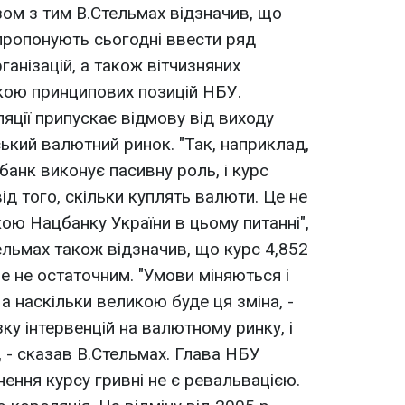
зом з тим В.Стельмах відзначив, що
 пропонують сьогодні ввести ряд
анізацій, а також вітчизняних
зкою принципових позицій НБУ.
яції припускає відмову від виходу
ький валютний ринок. "Так, наприклад,
банк виконує пасивну роль, і курс
д того, скільки куплять валюти. Це не
ою Нацбанку України в цьому питанні",
ельмах також відзначив, що курс 4,852
е не остаточним. "Умови міняються і
 а наскільки великою буде ця зміна, -
ку інтервенцій на валютному ринку, і
, - сказав В.Стельмах. Глава НБУ
ення курсу гривні не є ревальвацією.