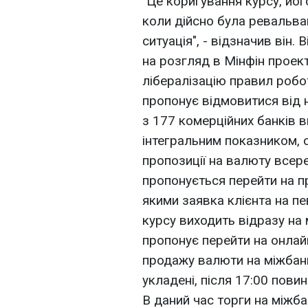
"Це коригування курсу, його
коли дійсно була ревальвац
ситуація", - відзначив він
на розгляд в Мінфін проек
лібералізацію правил робо
пропонує відмовитися від н
з 177 комерційних банків 
інтегральним показником,
пропозиції на валюту всере
пропонується перейти на пр
якими заявка клієнта на п
курсу виходить відразу на 
пропонує перейти на онлай
продажу валюти на міжбанк
укладені, після 17:00 повин
В даний час торги на міжб