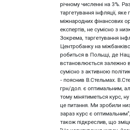
річному численні на 3%. Ра
таргетування інфляції, яке
міжнародних фінансових орг
експертів, не сумісно з ни
Зокрема, таргетування інфл
Центробанку на міжбанківс
робиться в Польщі, де Нац
встановлюється залежно ві
сумісно з активною політик
- пояснив В.Стельмах. В.Ст
грн/дол. є оптимальним, ал
тому мінятиметься курс, ну
це питання. Ми зробили низ
зараз курс є оптимальним"
також підкреслив, що зміцн