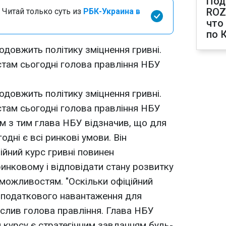
Под
ROZ
 Читай только суть из
РБК-Украина в
что
по 
довжить політику зміцнення гривні.
там сьогодні голова правління НБУ
довжить політику зміцнення гривні.
там сьогодні голова правління НБУ
м з тим глава НБУ відзначив, що для
одні є всі ринкові умови. Він
ійний курс гривні повинен
инковому і відповідати стану розвитку
 можливостям. "Оскільки офіційний
в податкового навантаження для
креслив голова правління. Глава НБУ
 курсу є стратегічним завданням будь-