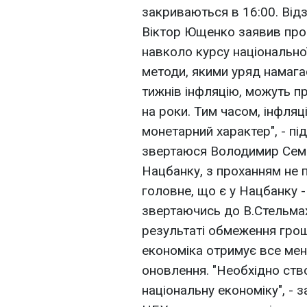
закриваються в 16:00. Від
Віктор Ющенко заявив про 
навколо курсу національно
методи, якими уряд намага
тижнів інфляцію, можуть п
на роки. Тим часом, інфляц
монетарний характер", - пі
звертаюся Володимир Семе
Нацбанку, з проханням не п
головне, що є у Нацбанку - ц
звертаючись до В.Стельмах
результаті обмеження грош
економіка отримує все мен
оновлення. "Необхідно ств
національну економіку", - 