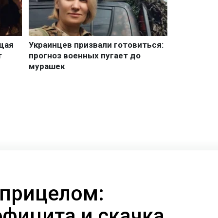
 прицелом:
ефицита и скачка