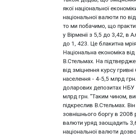
якої національної економі
національної валюти по ві
то ми побачимо, що практич
у Вірменії з 5,5 до 3,42, в 
до 1, 423. Це блакитна мрі
Національна економіка від 
В.Стельмах. На підтвердже
від зміцнення курсу гривні
населення - 4-5,5 млрд грн
доларових депозитах НБУ о
млрд грн. "Таким чином, ви
підкреслив В.Стельмах. Він
зовнішнього боргу в 2008 р
валюти уряд заощадить 3,6
національної валюти дозвол