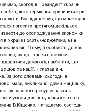
значимо, сьогодні Президент України
необхідність терміново припинити ігри
ї валюти. Він підкреслив, що монетарні
ється погасити протягом декількох
ризвести до охолоджування економіки
ія в Україні носить бюджетний, а не
дкреслив він. "Тому, я особисто до вас
нович, як до голови правління
іддаватися демагогії, пам'ятати, що
е довіра нації", - сказав він,
а. За його словами, сьогодні в
ової маси, викликаної діями Нацбанку,
ше фінансового ресурсу на своє
орити умови для залучення коштів в
заявив В.Ющенко. Нагадаємо, сьогодні