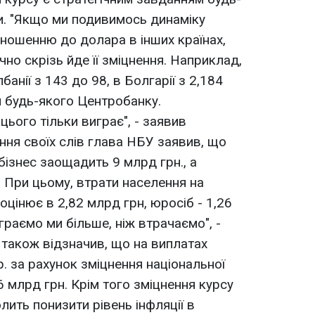
ки. "Якщо ми подивимось динаміку
дношенню до долара в інших країнах,
но скрізь йде її зміцнення. Наприклад,
Албанії з 143 до 98, в Болгарії з 2,184
я будь-якого Центробанку.
цього тільки виграє", - заявив
ння своїх слів глава НБУ заявив, що
 бізнес заощадить 9 млрд грн., а
. При цьому, втрати населення на
цінює в 2,82 млрд грн, юросіб - 1,26
граємо ми більше, ніж втрачаємо", -
 також відзначив, що на виплатах
. за рахунок зміцнення національної
 млрд грн. Крім того зміцнення курсу
ить понизити рівень інфляції в