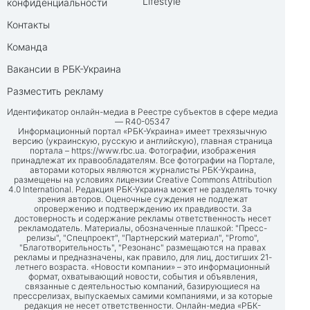
Lifestyle
конфиденциальности
Контакты
Команда
Вакансии в РБК-Украина
Разместить рекламу
Идентификатор онлайн-медиа в Реестре субъектов в сфере медиа
— R40-05347
Информационный портал «РБК-Украина» имеет трехязычную
версию (украинскую, русскую и английскую), главная страница
портала –
https://www.rbc.ua
. Фотографии, изображения
принадлежат их правообладателям. Все фотографии на Портале,
авторами которых являются журналисты РБК-Украина,
размещены на условиях лицензии Creative Commons Attribution
4.0 International. Редакция РБК-Украина может не разделять точку
зрения авторов. Оценочные суждения не подлежат
опровержению и подтверждению их правдивости. За
достоверность и содержание рекламы ответственность несет
рекламодатель. Материалы, обозначенные плашкой: "Пресс-
релизы", "Спецпроект", "Партнерский материал", "Promo",
"Благотворительность", "Резонанс" размещаются на правах
рекламы и предназначены, как правило, для лиц, достигших 21-
летнего возраста. «Новости компании» – это информационный
формат, охватывающий новости, события и объявления,
связанные с деятельностью компаний, базирующиеся на
прессрелизах, выпускаемых самими компаниями, и за которые
редакция не несет ответственности. Онлайн-медиа «РБК-