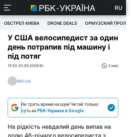
RU
ОБСТРЕЛ КИЕВА
DRONE DEALS
ОРМУЗСКИЙ ПРОЛИВ
У США велосипедист за один
день потрапив під машину і
під потяг
15:53 30.09.2008 Вт
2 мин
RBC.UA
Не трать время на шум! Читай только
суть из
РБК-Украина в Google
На рідкість невдалий день випав на
долю 46-річного велосипедиста з