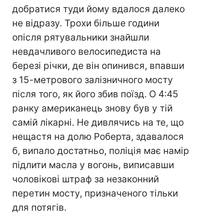
добратися туди йому вдалося далеко
не відразу. Трохи більше години
опісля рятувальники знайшли
невдачливого велосипедиста на
березі річки, де він опинився, впавши
з 15-метрового залізничного мосту
після того, як його збив поїзд. О 4:45
ранку американець знову був у тій
самій лікарні. Не дивлячись на те, що
нещастя на долю Роберта, здавалося
б, випало достатньо, поліція має намір
підлити масла у вогонь, виписавши
чоловікові штраф за незаконний
перетин мосту, призначеного тільки
для потягів.