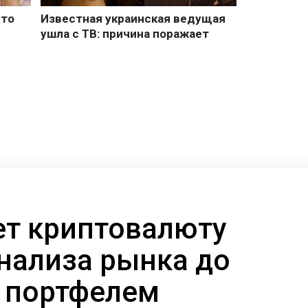
ает криптовалюту
анализа рынка до
 портфелем