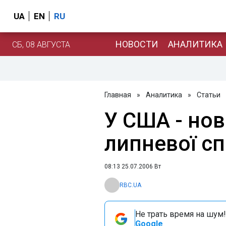
UA
EN
RU
НОВОСТИ
АНАЛИТИКА
СБ, 08 АВГУСТА
Главная
»
Аналитика
»
Статьи
У США - нов
липневої с
08:13 25.07.2006 Вт
RBC.UA
Не трать время на шум!
Google