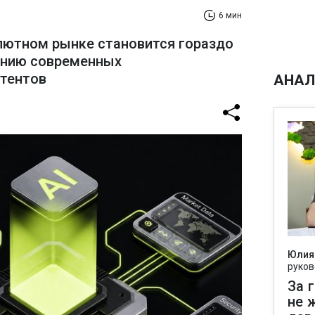
6 мин
лютном рынке становится гораздо
ению современных
стентов
АНАЛ
Юлия
руков
За 
не 