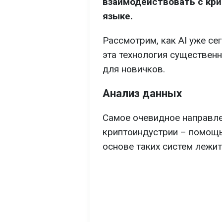
взаимодействовать с кр
языке.
Рассмотрим, как AI уже се
эта технология существен
для новичков.
Анализ данных
Самое очевидное направле
криптоиндустрии – помощь
основе таких систем лежит