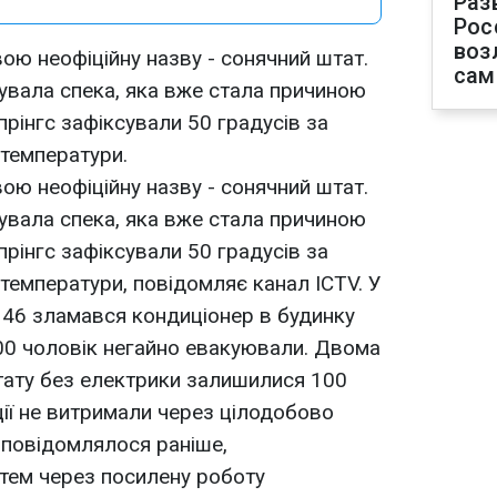
Раз
Рос
воз
ою неофіційну назву - сонячний штат.
сам
бувала спека, яка вже стала причиною
прінгс зафіксували 50 градусів за
 температури.
ою неофіційну назву - сонячний штат.
бувала спека, яка вже стала причиною
прінгс зафіксували 50 градусів за
 температури, повідомляє канал ICTV. У
 46 зламався кондиціонер в будинку
100 чоловік негайно евакуювали. Двома
тату без електрики залишилися 100
ції не витримали через цілодобово
 повідомлялося раніше,
тем через посилену роботу