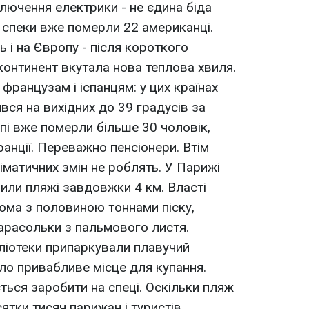
ключення електрики - не єдина біда
д спеки вже померли 22 американці.
 і на Європу - після короткого
континент вкутала нова теплова хвиля.
ранцузам і іспанцям: у цих країнах
вся на вихідних до 39 градусів за
пі вже померли більше 30 чоловік,
ранції. Переважно пенсіонери. Втім
ліматичних змін не роблять. У Парижі
рили пляжі завдовжки 4 км. Власті
ома з половиною тоннами піску,
парасольки з пальмового листя.
ліотеки припаркували плавучий
ло привабливе місце для купання.
ться заробити на спеці. Оскільки пляж
тки тисяч парижан і туристів.