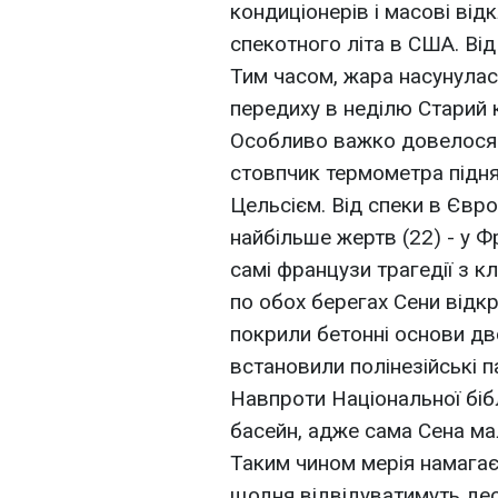
кондиціонерів і масові від
спекотного літа в США. Ві
Тим часом, жара насунулась
передиху в неділю Старий 
Особливо важко довелося ф
стовпчик термометра підня
Цельсієм. Від спеки в Євро
найбільше жертв (22) - у Ф
самі французи трагедії з к
по обох берегах Сени відк
покрили бетонні основи дв
встановили полінезійські 
Навпроти Національної біб
басейн, адже сама Сена ма
Таким чином мерія намагає
щодня відвідуватимуть деся