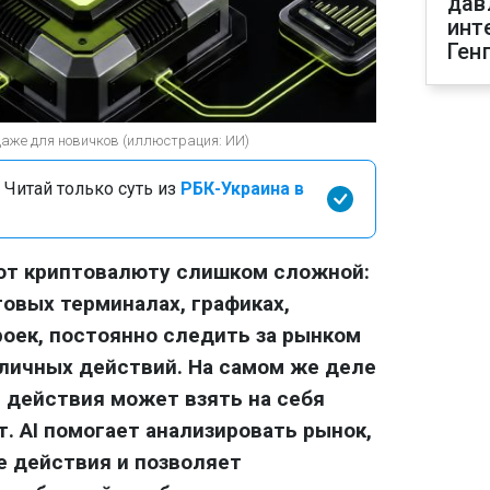
дав
инт
Ген
даже для новичков (иллюстрация: ИИ)
 Читай только суть из
РБК-Украина в
ают криптовалюту слишком сложной:
говых терминалах, графиках,
роек, постоянно следить за рынком
личных действий. На самом же деле
 действия может взять на себя
. AI помогает анализировать рынок,
е действия и позволяет