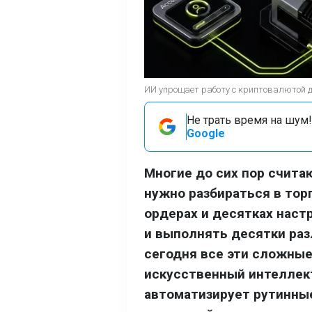
ИИ упрощает работу с криптовалютой 
Не трать время на шум!
Google
Многие до сих пор счит
нужно разбираться в тор
ордерах и десятках наст
и выполнять десятки раз
сегодня все эти сложные
искусственный интеллект
автоматизирует рутинны