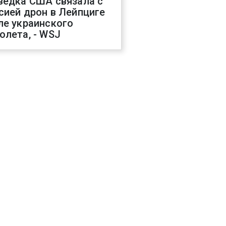
ведка США связала с
сией дрон в Лейпциге
ле украинского
олета, - WSJ