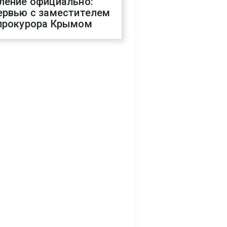
ление официально:
ервью с заместителем
прокурора Крымом