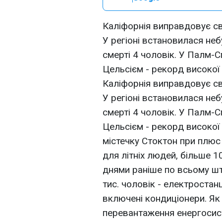
Каліфорнія виправдовує св
У регіоні встановилася не
смерті 4 чоловік. У Палм-С
Цельсієм - рекорд високої
Каліфорнія виправдовує св
У регіоні встановилася не
смерті 4 чоловік. У Палм-С
Цельсієм - рекорд високої
містечку Стоктон при плюс
для літніх людей, більше 
днями раніше по всьому ш
тис. чоловік - електростан
включені кондиціонери. Як
перевантаження енергосис