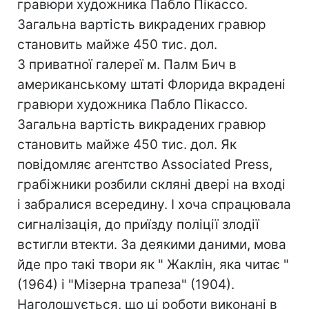
гравюри художника Пабло Пікассо.
Загальна вартість викрадених гравюр
становить майже 450 тис. дол.
З приватної галереї м. Палм Бич в
американському штаті Флорида вкрадені
гравюри художника Пабло Пікассо.
Загальна вартість викрадених гравюр
становить майже 450 тис. дол. Як
повідомляє агентство Associated Press,
грабіжники розбили скляні двері на вході
і забралися всередину. І хоча спрацювала
сигналізація, до приїзду поліції злодії
встигли втекти. За деякими даними, мова
йде про такі твори як " Жаклін, яка читає "
(1964) і "Мізерна трапеза" (1904).
Наголошується, що ці роботи виконані в