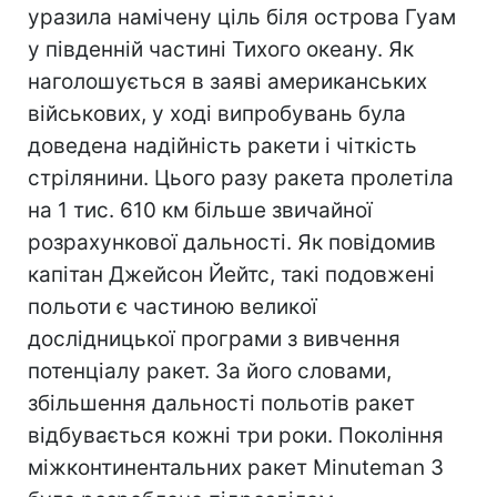
уразила намічену ціль біля острова Гуам
у південній частині Тихого океану. Як
наголошується в заяві американських
військових, у ході випробувань була
доведена надійність ракети і чіткість
стрілянини. Цього разу ракета пролетіла
на 1 тис. 610 км більше звичайної
розрахункової дальності. Як повідомив
капітан Джейсон Йейтс, такі подовжені
польоти є частиною великої
дослідницької програми з вивчення
потенціалу ракет. За його словами,
збільшення дальності польотів ракет
відбувається кожні три роки. Покоління
міжконтинентальних ракет Minuteman 3