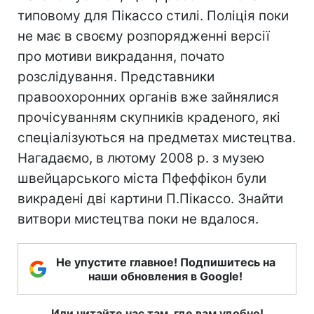
типовому для Пікассо стилі. Поліція поки
не має в своєму розпорядженні версії
про мотиви викрадання, почато
розслідування. Представники
правоохоронних органів вже зайнялися
прочісуванням скупників краденого, які
спеціалізуються на предметах мистецтва.
Нагадаємо, в лютому 2008 р. з музею
швейцарського міста Пфеффікон були
викрадені дві картини П.Пікассо. Знайти
витвори мистецтва поки не вдалося.
Не упустите главное! Подпишитесь на
наши обновления в Google!
Или читайте нас там, где вам удобно!