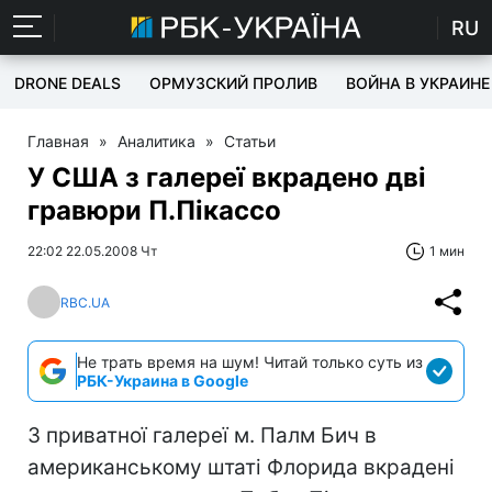
RU
DRONE DEALS
ОРМУЗСКИЙ ПРОЛИВ
ВОЙНА В УКРАИНЕ
Главная
»
Аналитика
»
Статьи
У США з галереї вкрадено дві
гравюри П.Пікассо
22:02 22.05.2008 Чт
1 мин
RBC.UA
Не трать время на шум! Читай только суть из
РБК-Украина в Google
З приватної галереї м. Палм Бич в
американському штаті Флорида вкрадені