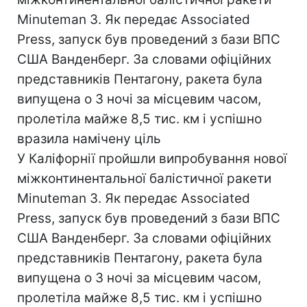
Minuteman 3. Як передає Associated
Press, запуск був проведений з бази ВПС
США Ванденберг. За словами офіційних
представників Пентагону, ракета була
випущена о 3 ночі за місцевим часом,
пролетіла майже 8,5 тис. км і успішно
вразила намічену ціль
У Каліфорнії пройшли випробування нової
міжконтинентальної балістичної ракети
Minuteman 3. Як передає Associated
Press, запуск був проведений з бази ВПС
США Ванденберг. За словами офіційних
представників Пентагону, ракета була
випущена о 3 ночі за місцевим часом,
пролетіла майже 8,5 тис. км і успішно