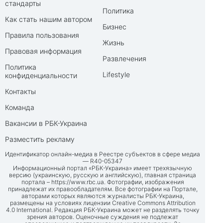
стандарты
Политика
Как стать нашим автором
Бизнес
Правила пользования
Жизнь
Правовая информация
Развлечения
Политика
Lifestyle
конфиденциальности
Контакты
Команда
Вакансии в РБК-Украина
Разместить рекламу
Идентификатор онлайн-медиа в Реестре субъектов в сфере медиа
— R40-05347
Информационный портал «РБК-Украина» имеет трехязычную
версию (украинскую, русскую и английскую), главная страница
портала –
https://www.rbc.ua
. Фотографии, изображения
принадлежат их правообладателям. Все фотографии на Портале,
авторами которых являются журналисты РБК-Украина,
размещены на условиях лицензии Creative Commons Attribution
4.0 International. Редакция РБК-Украина может не разделять точку
зрения авторов. Оценочные суждения не подлежат