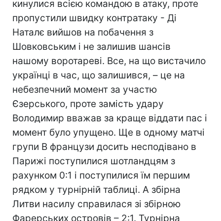
кинулися всією командою в атаку, проте
пропустили швидку контратаку - Ді
Наталє вийшов на побачення з
Шовковським і не залишив шансів
нашому воротареві. Все, на що вистачило
українці в час, що залишився, – це на
небезпечний момент за участю
Єзерського, проте замість удару
Володимир вважав за краще віддати пас і
момент було упущено. Ще в одному матчі
групи В французи досить несподівано в
Парижі поступилися шотландцям з
рахунком 0:1 і поступилися їм першим
рядком у турнірній таблиці. А збірна
Литви насилу справилася зі збірною
Фарерських островів – 2:1. Турнірна