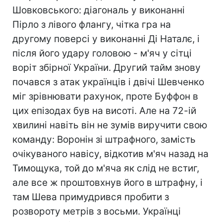
Шовковського: діагональ у виконанні
Пірло з лівого флангу, чітка гра на
другому поверсі у виконанні Ді Наталє, і
після його удару головою - м'яч у сітці
воріт збірної України. Другий тайм знову
почався з атак українців і двічі Шевченко
міг зрівнювати рахунок, проте Буффон в
цих епізодах був на висоті. Але на 72-ій
хвилині навіть він не зумів виручити свою
команду: Воронін зі штрафного, замість
очікуваного навісу, відкотив м'яч назад на
Тимощука, той до м'яча як слід не встиг,
але все ж проштовхнув його в штрафну, і
там Шева примудрився пробити з
розвороту метрів з восьми. Українці