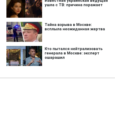
Главная
»
Аналитика
»
Статьи
Комітет Європарламенту згоден
спростити візовий режим для
України