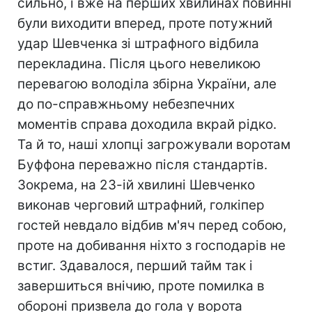
сильно, і вже на перших хвилинах повинні
були виходити вперед, проте потужний
удар Шевченка зі штрафного відбила
перекладина. Після цього невеликою
перевагою володіла збірна України, але
до по-справжньому небезпечних
моментів справа доходила вкрай рідко.
Та й то, наші хлопці загрожували воротам
Буффона переважно після стандартів.
Зокрема, на 23-ій хвилині Шевченко
виконав черговий штрафний, голкіпер
гостей невдало відбив м'яч перед собою,
проте на добивання ніхто з господарів не
встиг. Здавалося, перший тайм так і
завершиться внічию, проте помилка в
обороні призвела до гола у ворота