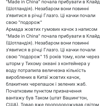
"Made in China" почала прибувати в Клайд
(Шотландія). Незабаром вони повинні
з'явитися в річці Глазго. Ці качки почали
свою "подорож"
Армада жовтих гумових качок з написом
"Made in China" почала прибувати в Клайд
(Шотландія). Незабаром вони повинні
з'явитися в річці Глазго. Ці качки почали
свою "подорож" 15 років тому, коли через
шторм у Тихому океані з контейнера у
воду потрапила величезна кількість
вироблених в Китаї жовтих качок,
блакитних черепашок і зелених жаб.
Початковим пунктом призначення
вантажу був Таком (штат Вашингтон,
США). Товар вже проподорожував світом