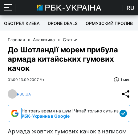
RU
ОБСТРЕЛ КИЕВА
DRONE DEALS
ОРМУЗСКИЙ ПРОЛИВ
Главная
»
Аналитика
»
Статьи
До Шотландії морем прибула
армада китайських гумових
качок
01:00 13.09.2007 Чт
1 мин
RBC.UA
Не трать время на шум! Читай только суть из
РБК-Украина в Google
Армада жовтих гумових качок з написом