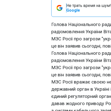
Не трать время на шум!
Google
Голова Національного ради
радіомовлення України Віт
МЗС Росії про загрози "укра
це він заявив сьогодні, п
Голова Національного ради
радіомовлення України Віт
МЗС Росії про загрози "укра
це він заявив сьогодні, п
МЗС Росії вражає своєю не
державний орган в Україні 
єдиний регуляторний орган
давав жодного приводу Рос
з системи кабельного теле