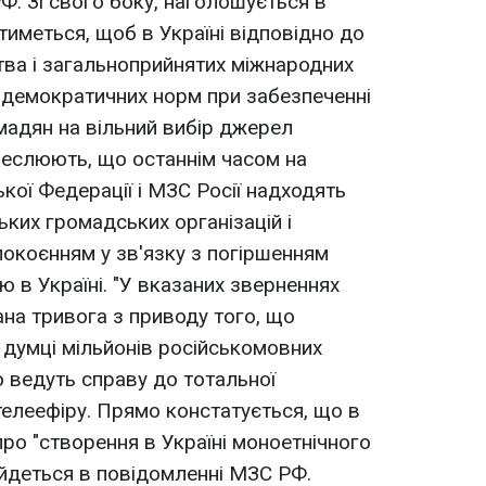
Ф. Зі свого боку, наголошується в
иметься, щоб в Україні відповідно до
ва і загальноприйнятих міжнародних
 демократичних норм при забезпеченні
мадян на вільний вибір джерел
реслюють, що останнім часом на
кої Федерації і МЗС Росії надходять
ьких громадських організацій і
окоєнням у зв'язку з погіршенням
ю в Україні. "У вказаних зверненнях
на тривога з приводу того, що
 думці мільйонів російськомовних
 ведуть справу до тотальної
 телеефіру. Прямо констатується, що в
ро "створення в Україні моноетнічного
 йдеться в повідомленні МЗС РФ.