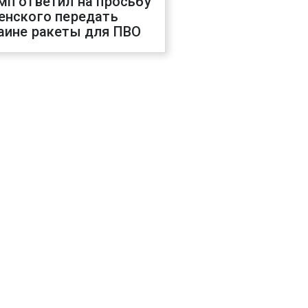
мп ответил на просьбу
енского передать
аине ракеты для ПВО