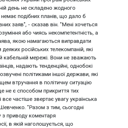
шній день не складено жодного
ь немає подібних планів, що дало б
них заяв", - сказав він. "Мені хочеться
озуміння або чиясь некомпетентність, а
заява, якою намагаються виправдати
 деяких російських телекомпаній, які
й кабельній мережі. Вони не зважають
аїнців, надають тенденційні, однобокі
, озвучені політиками іншої держави, які
ем втручання в політичну ситуацію
це не є способом прикриття тих
і все частіше звертає увагу українська
.Шевченко. "Разом з тим, сьогодні
 з приводу коментаря
ї, в якій наголошується, що