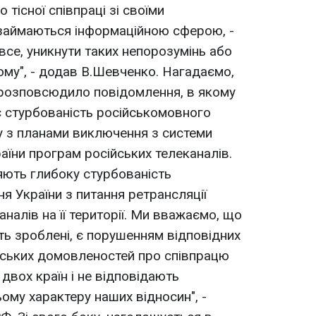
 тісної співпраці зі своїми
 займаються інформаційною сферою, -
все, уникнути таких непорозумінь або
му", - додав В.Шевченко. Нагадаємо,
 розповсюдило повідомлення, в якому
є стурбованість російськомовного
ку з планами виключення з системи
аїни програм російських телеканалів.
яють глибоку стурбованість
я України з питання ретрансляції
налів на її території. Ми вважаємо, що
ть зроблені, є порушенням відповідних
нських домовленостей про співпрацю
 двох країн і не відповідають
ому характеру наших відносин", -