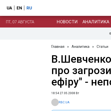
UA
EN
RU
НОВОСТИ
АНАЛИТИКА
ПТ, 07 АВГУСТА
О
Главная
»
Аналитика
»
Статьи
В.Шевченко
про загрози 
ефіру" - не
18:54 27.05.2008 Вт
RBC.UA