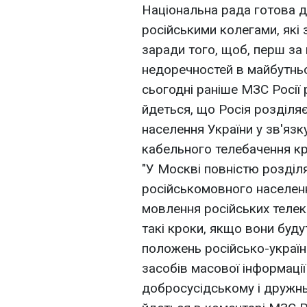
Національна рада готова до
російськими колегами, які
заради того, щоб, перш за 
недоречностей в майбутньо
сьогодні раніше МЗС Росії
йдеться, що Росія розділя
населення України у зв'яз
кабельного телебачення кр
"У Москві повністю розділ
російськомовного населенн
мовлення російських телека
такі кроки, якщо вони буду
положень російсько-украї
засобів масової інформації
добросусідському і дружнь