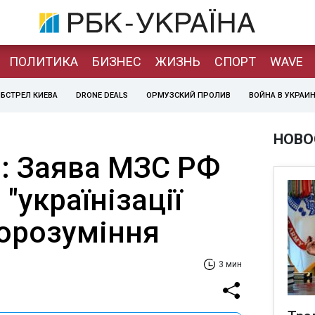
ПОЛИТИКА
БИЗНЕС
ЖИЗНЬ
СПОРТ
WAVE
БСТРЕЛ КИЕВА
DRONE DEALS
ОРМУЗСКИЙ ПРОЛИВ
ВОЙНА В УКРАИ
НОВО
: Заява МЗС РФ
"українізації
порозуміння
3 мин