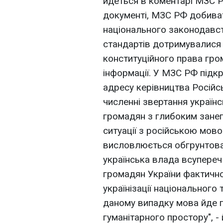
йдеться в коментарі МЗС Р
документі, МЗС РФ добиват
національного законодавст
стандартів дотримувалися
конституційного права гро
інформації. У МЗС РФ підк
адресу керівництва Російсь
численні звертання українс
громадян з глибоким занеп
ситуації з російською мово
висловлюється обгрунтова
українська влада всупереч
громадян України фактично
українізації національного
даному випадку мова йде п
гуманітарного простору", -