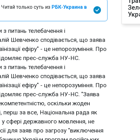
Тра
Зел
 Читай только суть из
РБК-Украина в
Укр
 з питань телебачення і
алій Шевченко сподівається, що заява
їнізації ефіру" - це непорозуміння. Про
овідомляє прес-служба НУ-НС.
 з питань телебачення і
алій Шевченко сподівається, що заява
їнізації ефіру" - це непорозуміння. Про
овідомляє прес-служба НУ-НС. "Заява
компетентністю, оскільки жоден
і, перш за все, Національна рада як
 у сфері державного мовлення, не
ії для заяв про загрозу "виключення
бачення України програм російських