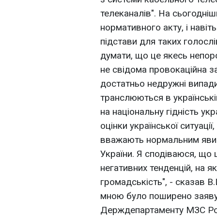
телеканалів". На сьогодні
нормативного акту, і навіт
підстави для таких голослів
думати, що це якесь непор
не свідома провокаційна 
достатньо недружні випади
транслюються в українські
на національну гідність укр
оцінки української ситуації
вважають нормальним явищ
України. Я сподіваюся, що 
негативних тенденцій, на як
громадськість", - сказав В
мною було поширено заяву
Держдепартаменту МЗС Росі