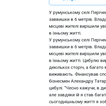
У румунському селі Періче
заввишки в 6 метрів. Влад
місцеві жителі вирішили ув
в їхньому житті.
У румунському селі Періче
заввишки в 6 метрів. Влад
місцеві жителі вирішили ув
в їхньому житті. Цибулю в
декількох сторіч, а багато
виживають. Фінансував сп
бізнесмен Алехандру Татар
цибулі. "Чесно кажучи, в д
але завдяки їй я став багат
сьогоднішньому житті я зо