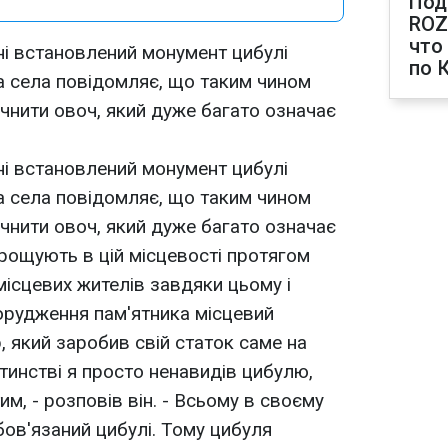
Под
ROZ
что
ні встановлений монумент цибулі
по 
а села повідомляє, що таким чином
ічнити овоч, який дуже багато означає
ні встановлений монумент цибулі
а села повідомляє, що таким чином
ічнити овоч, який дуже багато означає
ирощують в цій місцевості протягом
 місцевих жителів завдяки цьому і
орудження пам'ятника місцевий
, який заробив свій статок саме на
итинстві я просто ненавидів цибулю,
им, - розповів він. - Всьому в своєму
бов'язаний цибулі. Тому цибуля