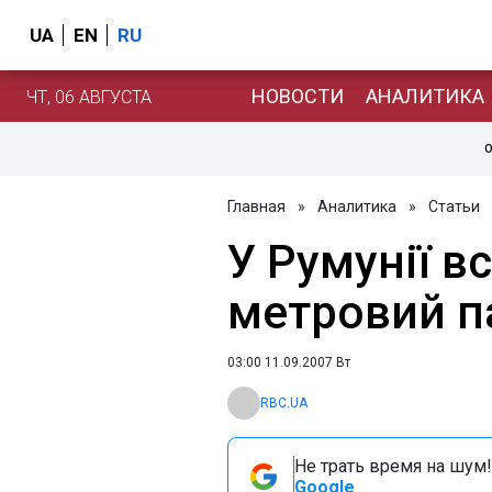
UA
EN
RU
НОВОСТИ
АНАЛИТИКА
ЧТ, 06 АВГУСТА
О
Главная
»
Аналитика
»
Статьи
У Румунії в
метровий п
03:00 11.09.2007 Вт
RBC.UA
Не трать время на шум!
Google