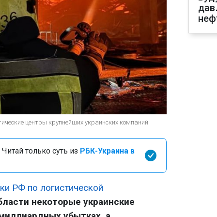
дав
неф
тические центры крупнейших украинских компаний
 Читай только суть из
РБК-Украина в
аки РФ по логистической
бласти некоторые украинские
миллиардных убытках, а