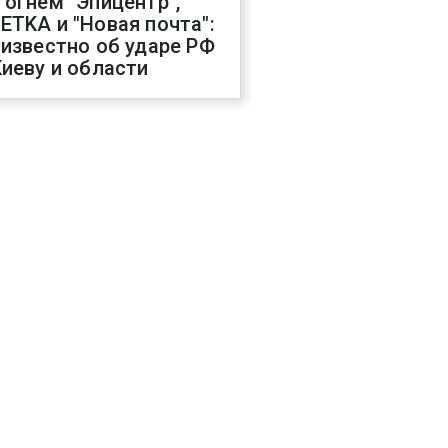
 огнем "Эпицентр",
ETKA и "Новая почта":
 известно об ударе РФ
Киеву и области