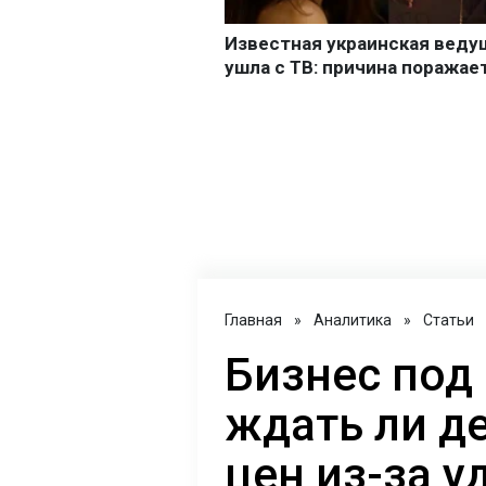
Главная
»
Аналитика
»
Статьи
Бизнес под
ждать ли д
цен из-за у