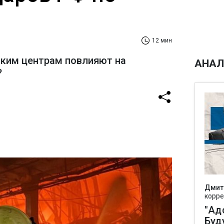
12 мин
ским центрам повлияют на
АНАЛ
?
Дмит
корре
"Ад
Буд