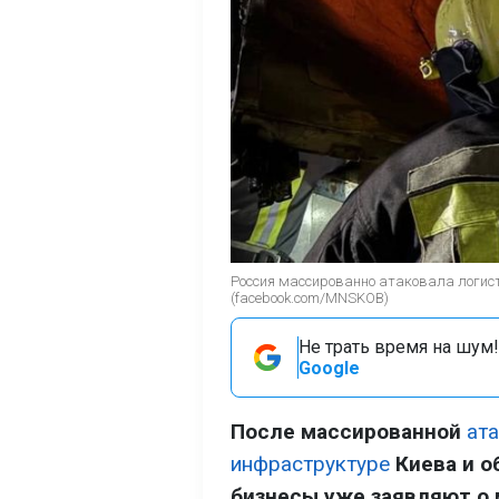
Россия массированно атаковала логис
(facebook.com/MNSKOB)
Не трать время на шум!
Google
После массированной
ат
инфраструктуре
Киева и о
бизнесы уже заявляют о 