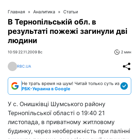
Главная
»
Аналитика
»
Статьи
В Тернопільській обл. в
результаті пожежі загинули дві
людини
10:59 22.11.2009 Вс
2 мин
RBC.UA
Не трать время на шум! Читай только суть из
РБК-Украина в Google
У с. Онишківці Шумського району
Тернопільської області о 19:40 21
листопада, в приватному житловому
будинку, через необережність при палінні