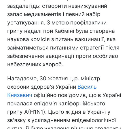
заздалегідь: створити незнижуваний
запас медикаментів і певний набір
устаткування. З метою профілактики
грипу надалі при Кабміні була створена
наукова комісія з питань вакцинації, яка
займатиметься питаннями стратегії після
забезпечення вакцинації проти особливо
небезпечних хвороб.
Нагадаємо, 30 жовтня ц.р. міністр
охорони здоров'я України
Василь
Князевич
офіційно повідомив, що в Україні
почалася епідемія каліфорнійського
грипу А(H1N1). Цього ж дня в Україні у
зв'язку з ускладненням епідеміологічної
ситуації було ухвалено рішення оголосити