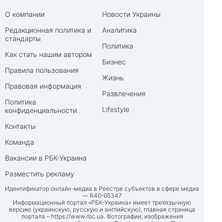
О компании
Новости Украины
Редакционная политика и
Аналитика
стандарты
Политика
Как стать нашим автором
Бизнес
Правила пользования
Жизнь
Правовая информация
Развлечения
Политика
Lifestyle
конфиденциальности
Контакты
Команда
Вакансии в РБК-Украина
Разместить рекламу
Идентификатор онлайн-медиа в Реестре субъектов в сфере медиа
— R40-05347
Информационный портал «РБК-Украина» имеет трехязычную
версию (украинскую, русскую и английскую), главная страница
портала –
https://www.rbc.ua
. Фотографии, изображения