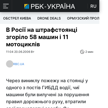
RU
ОБСТРЕЛ КИЕВА
DRONE DEALS
ОРМУЗСКИЙ ПРОЛИВ
В Росії на штрафстоянці
згоріло 58 машин і 11
мотоциклів
11:04 20.06.2006 Вт
2 мин
RBC.UA
Через виниклу пожежу на стоянці у
одного з постів ГИБДД водії, чиї
машини були вилучені за порушення
правил дорожнього руху, втратили