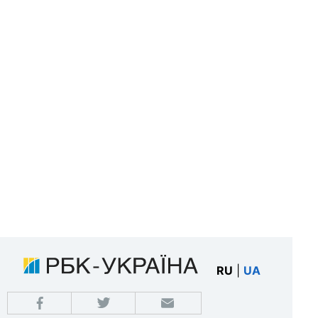
RU
|
UA