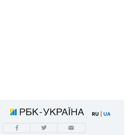
RU
|
UA