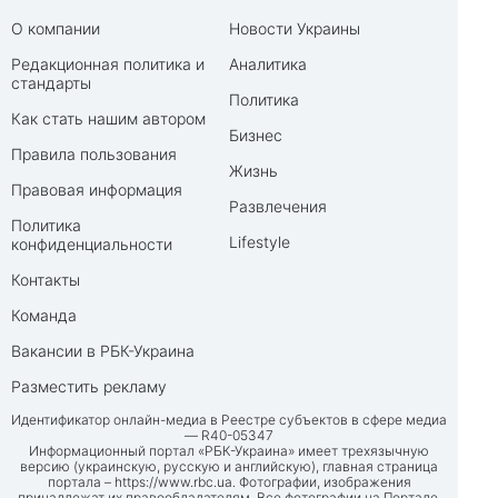
О компании
Новости Украины
Редакционная политика и
Аналитика
стандарты
Политика
Как стать нашим автором
Бизнес
Правила пользования
Жизнь
Правовая информация
Развлечения
Политика
Lifestyle
конфиденциальности
Контакты
Команда
Вакансии в РБК-Украина
Разместить рекламу
Идентификатор онлайн-медиа в Реестре субъектов в сфере медиа
— R40-05347
Информационный портал «РБК-Украина» имеет трехязычную
версию (украинскую, русскую и английскую), главная страница
портала –
https://www.rbc.ua
. Фотографии, изображения
принадлежат их правообладателям. Все фотографии на Портале,