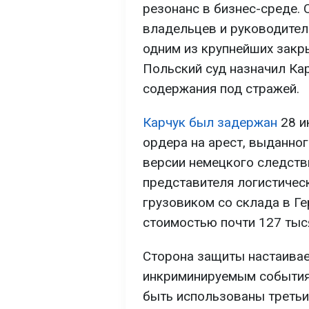
резонанс в бизнес-среде. 
владельцев и руководител
одним из крупнейших закр
Польский суд назначил Кар
содержания под стражей.
Карчук был задержан
28 и
ордера на арест, выданно
версии немецкого следств
представителя логистичес
грузовиком со склада в Г
стоимостью почти 127 тыс
Сторона защиты настаивает
инкриминируемым событиям
быть использованы третьи