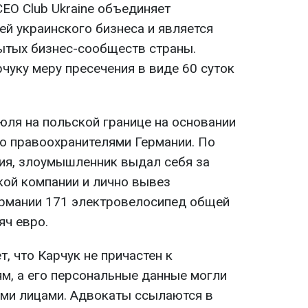
CEO Club Ukraine объединяет
ей украинского бизнеса и является
ытых бизнес-сообществ страны.
чуку меру пресечения в виде 60 суток
юля на польской границе на основании
го правоохранителями Германии. По
ия, злоумышленник выдал себя за
кой компании и лично вывез
ермании 171 электровелосипед общей
яч евро.
, что Карчук не причастен к
, а его персональные данные могли
ми лицами. Адвокаты ссылаются в