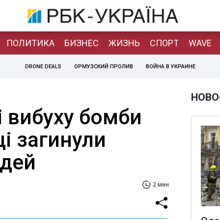
ПОЛИТИКА
БИЗНЕС
ЖИЗНЬ
СПОРТ
WAVE
DRONE DEALS
ОРМУЗСКИЙ ПРОЛИВ
ВОЙНА В УКРАИНЕ
НОВО
і вибуху бомби
і загинули
юдей
2 мин