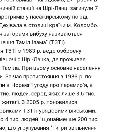
ничній станції на Шрі-Ланці загинули 7
прогримів у пасажирському поїзді,
 Дехівала в столиці країни м. Коломбо.
анізаторами вибуху називаються
нення Таміл Ілама" (ТЗТІ).
я ТЗТІ з 1983 р. веде озброєну
півночі о.Шрі-Ланка, де проживає
 Таміла. При цьому основне населення
и. За час протистояння з 1983 р. по
ли в Норвегії угоду про перемир'я, в
 тис. людей, серед яких лише 3,6 тис.
і жителі. З 2005 р. поновилися
йовиками ТЗТІ і урядовими військами.
ко 4 тис. людей і щонайменше 200 тис.
мо, що угрупування "Тигри звільнення