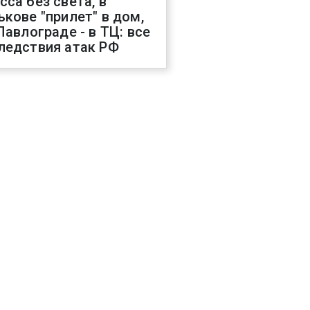
сса без света, в
ькове "прилет" в дом,
 Павлограде - в ТЦ: все
ледствия атак РФ