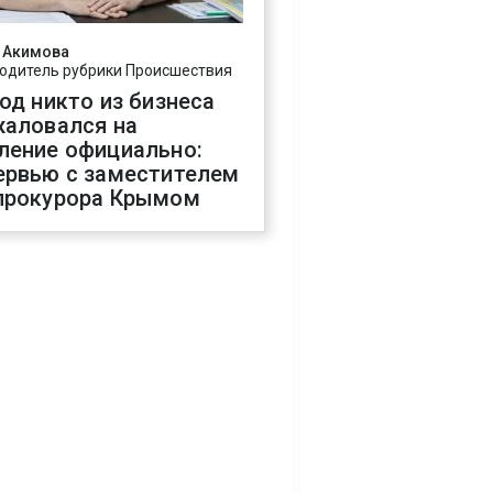
 Акимова
одитель рубрики Происшествия
год никто из бизнеса
жаловался на
ление официально:
ервью с заместителем
прокурора Крымом