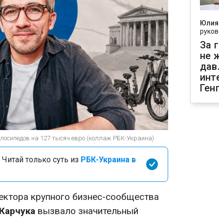
Юлия
руков
За 
не 
дав
инт
Ген
лосипедов на 127 тысяч евро (коллаж РБК-Украина)
 Читай только суть из
РБК-Украина в
ектора крупного бизнес-сообщества
Карчука
вызвало значительный