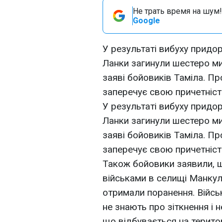
Не трать время на шум!
Google
У результаті вибуху придор
Ланки загинули шестеро м
заяві бойовиків Таміла. Пр
заперечує свою причетність
У результаті вибуху придор
Ланки загинули шестеро м
заяві бойовиків Таміла. Пр
заперечує свою причетність
Також бойовики заявили, що
військами в селищі Манку
отримали поранення. Військ
не знають про зіткнення і н
що відбувається на територ