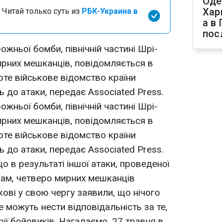
Оде
Хар
 Читай только суть из
РБК-Украина в
а в
пос
ожньої бомби, північній частині Шрі-
ирних мешканців, повідомляється в
оте військове відомство країни
 до атаки, передає Associated Press.
ожньої бомби, північній частині Шрі-
ирних мешканців, повідомляється в
оте військове відомство країни
 до атаки, передає Associated Press.
 в результаті іншої атаки, проведеної
лам, четверо мирних мешканців
ові у свою чергу заявили, що нічого
е можуть нести відповідальність за те,
ії бойовиків. Нагадаємо, 27 травня в