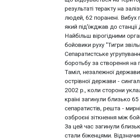
результаті теракту на заліз
людей, 62 поранені. Вибух 
який під'їжджав до станції
Найбільш вірогідними орг
бойовики руху "Тигри звіль
Сепаратистське угрупуванн
боротьбу за створення на 
Таміл, незалежної держави
острівної держави - сингал
2002 р., коли сторони укла
країні загинули близько 65
сепаратистів, решта - мирн
озброєні зіткнення між бо
За цей час загинули близь
стали біженцями. Відзначи