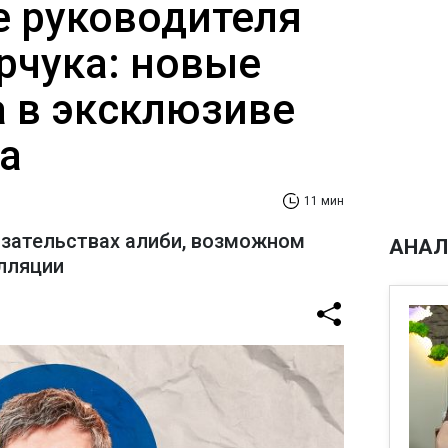
 руководителя
рчука: новые
а в эксклюзиве
а
11 мин
азательствах алиби, возможном
АНАЛ
лляции