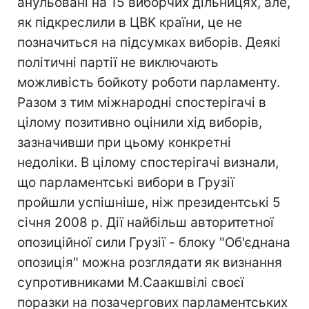
анульовані на 15 виборчих дільницях, але,
як підкреслили в ЦВК країни, це не
позначиться на підсумках виборів. Деякі
політичні партії не виключають
можливість бойкоту роботи парламенту.
Разом з тим міжнародні спостерігачі в
цілому позитивно оцінили хід виборів,
зазначивши при цьому конкретні
недоліки. В цілому спостерігачі визнали,
що парламентські вибори в Грузії
пройшли успішніше, ніж президентські 5
січня 2008 р. Дії найбільш авторитетної
опозиційної сили Грузії - блоку "Об'єднана
опозиція" можна розглядати як визнання
супротивниками М.Саакшвілі своєї
поразки на позачергових парламентських