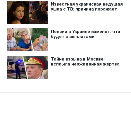
Главная
»
Аналитика
»
Статьи
Г.Москаль: ГПУ має намір 26
травня усунути від виконання