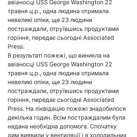
авіаносці USS George Washington 22
травня ц.р., одна людина отримала
невеликі опіки, ще 23 людини
постраждали, отруївшись продуктами
горіння, передає сьогодні Associated
Press.
В результаті пожежі, що виникла на
авіаносці USS George Washington 22
травня ц.р., одна людина отримала
невеликі опіки, ще 23 людини
постраждали, отруївшись продуктами
горіння, передає сьогодні Associated
Press. На ліквідацію пожежі знадобилося
декілька годин. Всім постраждалим була
надана необхідна допомога. Спочатку
дим виявили у вентиляції і в холодильних