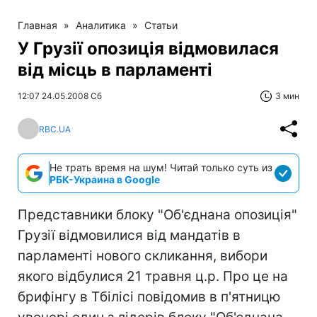
Главная
»
Аналитика
»
Статьи
У Грузії опозиція відмовилася
від місць в парламенті
12:07 24.05.2008 Сб
3 мин
RBC.UA
Не трать время на шум! Читай только суть из
РБК-Украина в Google
Представники блоку "Об'єднана опозиція"
Грузії відмовилися від мандатів в
парламенті нового скликання, вибори
якого відбулися 21 травня ц.р. Про це на
брифінгу в Тбілісі повідомив в п'ятницю