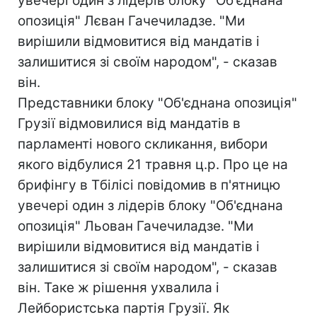
увечері один з лідерів блоку "Об'єднана
опозиція" Лєван Гачечиладзе. "Ми
вирішили відмовитися від мандатів і
залишитися зі своїм народом", - сказав
він.
Представники блоку "Об'єднана опозиція"
Грузії відмовилися від мандатів в
парламенті нового скликання, вибори
якого відбулися 21 травня ц.р. Про це на
брифінгу в Тбілісі повідомив в п'ятницю
увечері один з лідерів блоку "Об'єднана
опозиція" Льован Гачечиладзе. "Ми
вирішили відмовитися від мандатів і
залишитися зі своїм народом", - сказав
він. Таке ж рішення ухвалила і
Лейбористська партія Грузії. Як