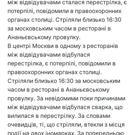
між відвідувачами сталася перестрілка, є
потерпілі, повідомили в правоохоронних
органах столиці. Стріляли близько 16:30
за московським часом в ресторані в
Ананьєвському провулку.
В центрі Москви в одному з ресторанів
між відвідувачами відбулася
перестрілка, є потерпілі, повідомили в
правоохоронних органах столиці.
Стріляли близько 16:30 за московським
часом в ресторані в Ананьєвському
провулку. За невідомими поки причинами
між відвідувачами відбулася сварка, що
вилилася в перестрілку. За словами
очевидців, ті, що стріляли, втекли з місця
події на двох іномарках. За попередньою