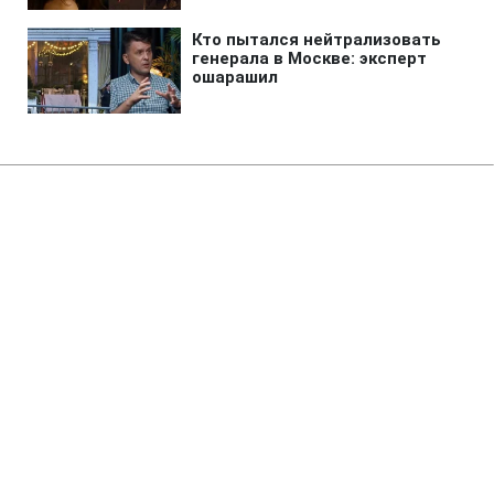
Главная
»
Аналитика
»
Статьи
Tata Motors придбала бренди
Jaguar і Land Rover за 2,3 млрд
дол.
16:55 02.06.2008 Пн
2 мин
RBC.UA
Не трать время на шум! Читай только суть из
РБК-Украина в Google