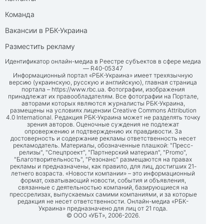
Команда
Вакансии в РБК-Украина
Разместить рекламу
Идентификатор онлайн-медиа в Реестре субъектов в сфере медиа
— R40-05347
Информационный портал «РБК-Украина» имеет трехязычную
версию (украинскую, русскую и английскую), главная страница
портала –
https://www.rbc.ua
. Фотографии, изображения
принадлежат их правообладателям. Все фотографии на Портале,
авторами которых являются журналисты РБК-Украина,
размещены на условиях лицензии Creative Commons Attribution
4.0 International. Редакция РБК-Украина может не разделять точку
зрения авторов. Оценочные суждения не подлежат
опровержению и подтверждению их правдивости. За
достоверность и содержание рекламы ответственность несет
рекламодатель. Материалы, обозначенные плашкой: "Пресс-
релизы", "Спецпроект", "Партнерский материал", "Promo",
"Благотворительность", "Резонанс" размещаются на правах
рекламы и предназначены, как правило, для лиц, достигших 21-
летнего возраста. «Новости компании» – это информационный
формат, охватывающий новости, события и объявления,
связанные с деятельностью компаний, базирующиеся на
прессрелизах, выпускаемых самими компаниями, и за которые
редакция не несет ответственности. Онлайн-медиа «РБК-
Украина» предназначено для лиц от 21 года.
© ООО «УБТ», 2006-2026.