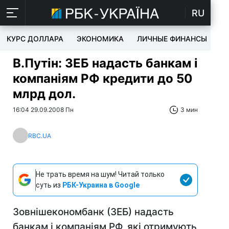
RU
КУРС ДОЛЛАРА
ЭКОНОМИКА
ЛИЧНЫЕ ФИНАНСЫ
T
В.Путін: ЗЕБ надасть банкам і
компаніям РФ кредити до 50
млрд дол.
16:04 29.09.2008 Пн
3 мин
RBC.UA
Не трать время на шум! Читай только
суть из
РБК-Украина в Google
Зовнішекономбанк (ЗЕБ) надасть
банкам і компаніям РФ, які отримують