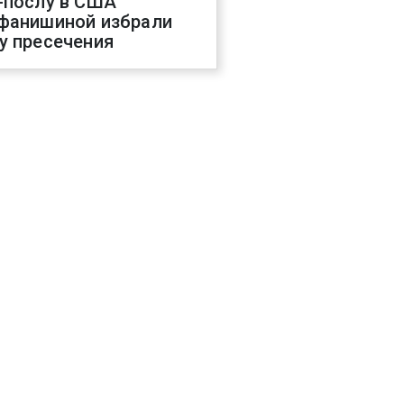
-послу в США
фанишиной избрали
у пресечения