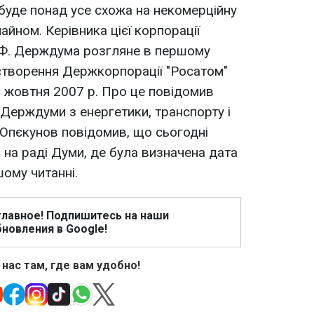
буде понад усе схожа на некомерційну
йном. Керівника цієї корпорації
Ф. Держдума розгляне в першому
створення Держкорпорації "Росатом"
1 жовтня 2007 р. Про це повідомив
 Держдуми з енергетики, транспорту і
В.Опєкунов повідомив, що сьогодні
на раді Думи, де була визначена дата
ому читанні.
главное! Подпишитесь на наши
новления в Google!
 нас там, где вам удобно!