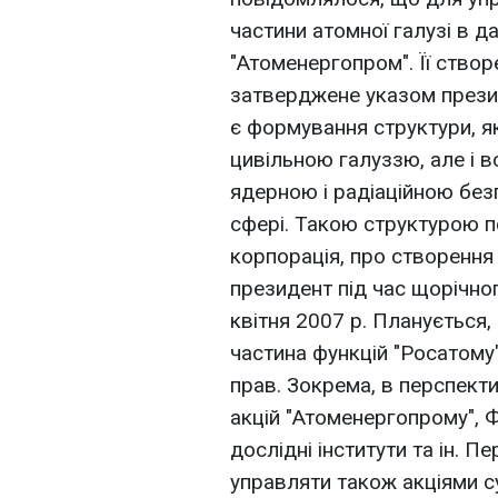
частини атомної галузі в 
"Атоменергопром". Її створ
затверджене указом прези
є формування структури, як
цивільною галуззю, але і 
ядерною і радіаційною без
сфері. Такою структурою 
корпорація, про створення
президент під час щорічн
квітня 2007 р. Планується,
частина функцій "Росатому
прав. Зокрема, в перспект
акцій "Атоменергопрому", 
дослідні інститути та ін. 
управляти також акціями с