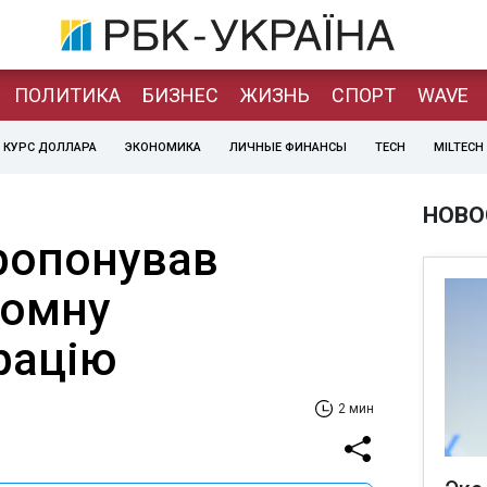
ПОЛИТИКА
БИЗНЕС
ЖИЗНЬ
СПОРТ
WAVE
КУРС ДОЛЛАРА
ЭКОНОМИКА
ЛИЧНЫЕ ФИНАНСЫ
TECH
MILTECH
НОВО
пропонував
томну
рацію
2 мин