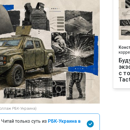
Конс
корре
Буд
экз
с т
Tact
(коллаж РБК-Украина)
 Читай только суть из
РБК-Украина в