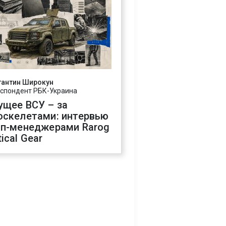
тантин Широкун
спондент РБК-Украина
ущее ВСУ – за
оскелетами: интервью
оп-менеджерами Rarog
ical Gear