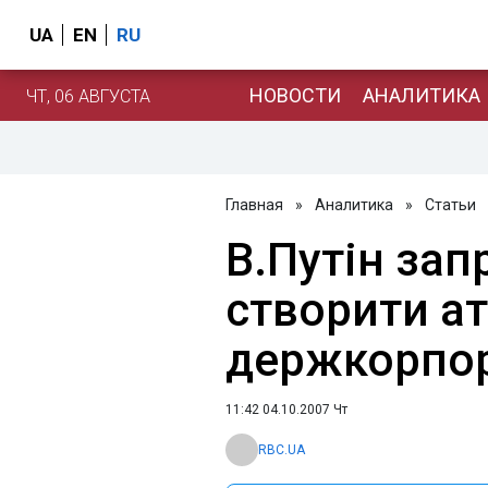
UA
EN
RU
НОВОСТИ
АНАЛИТИКА
ЧТ, 06 АВГУСТА
Главная
»
Аналитика
»
Статьи
В.Путін за
створити а
держкорпо
11:42 04.10.2007 Чт
RBC.UA