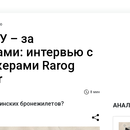
ю
У – за
ами: интервью с
ерами Rarog
r
8 мин
аинских бронежилетов?
АНАЛ