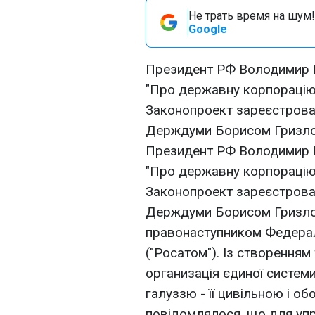
Не трать время на шум!
Google
Президент РФ Володимир П
"Про державну корпорацію з
Законопроект зареєстрова
Держдуми Борисом Гризл
Президент РФ Володимир П
"Про державну корпорацію з
Законопроект зареєстрова
Держдуми Борисом Гризло
правонаступником Федераль
("Росатом"). Із створенням
организація єдиної систем
галуззю - її цивільною і 
повідомлялося, що для упра