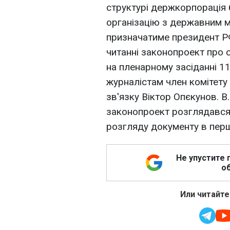
структурі держкорпорація 
організацію з державним ма
призначатиме президент Р
читанні законопроект про 
на пленарному засіданні 1
журналістам член комітету
зв'язку Віктор Опєкунов. 
законопроект розглядався 
розгляду документу в перш
Не упустите 
об
Или читайте