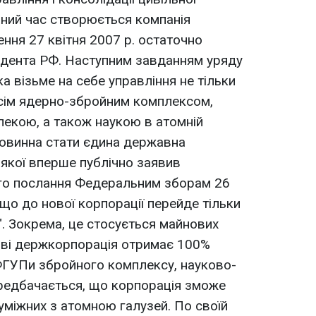
даний час створюється компанія
ення 27 квітня 2007 р. остаточно
дента РФ. Наступним завданням уряду
а візьме на себе управління не тільки
всім ядерно-збройним комплексом,
пекою, а також наукою в атомній
повинна стати єдина державна
 якої вперше публічно заявив
ого послання Федеральним зборам 26
 що до нової корпорації перейде тільки
". Зокрема, це стосується майнових
иві держкорпорація отримає 100%
ФГУПи збройного комплексу, науково-
Передбачається, що корпорація зможе
уміжних з атомною галузей. По своїй