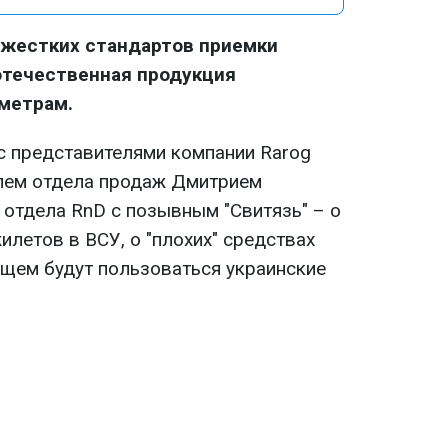
 жестких стандартов приемки
отечественная продукция
метрам.
 представителями компании Rarog
телем отдела продаж Дмитрием
отдела RnD с позывным "Свитязь" – о
летов в ВСУ, о "плохих" средствах
ущем будут пользоваться украинские