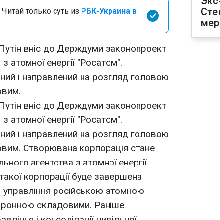
Экс
Сте
 Читай только суть из
РБК-Украина в
мер
утін вніс до Держдуми законопроект
 атомної енергії "Росатом".
ний і направлений на розгляд головою
овим.
утін вніс до Держдуми законопроект
 атомної енергії "Росатом".
ний і направлений на розгляд головою
вим. Створювана корпорація стане
ного агентства з атомної енергії
 такої корпорації буде завершена
и управління російською атомною
оборонною складовими. Раніше
вління і консолідації цивільної