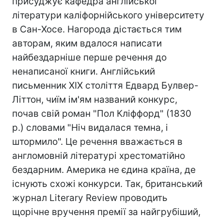
присуджує кафедра англійської
літератури каліфорнійського університету
в Сан-Хосе. Нагорода дістається тим
авторам, яким вдалося написати
найбездарніше перше речення до
ненаписаної книги. Англійський
письменник XIX століття Едвард Булвер-
Літтон, чиїм ім'ям названий конкурс,
почав свій роман "Пол Кліффорд" (1830
р.) словами "Ніч видалася темна, і
штормило". Це речення вважається в
англомовній літературі хрестоматійно
бездарним. Америка не єдина країна, де
існують схожі конкурси. Так, британський
журнал Literary Review проводить
щорічне вручення премії за найгрубіший,