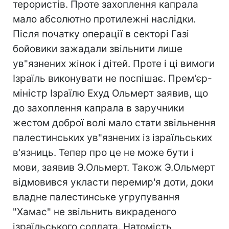
терористів. Проте захоплення капрала
мало абсолютно протилежні наслідки.
Після початку операції в секторі Газі
бойовики зажадали звільнити лише
ув"язнених жінок і дітей. Проте і ці вимоги
Ізраїль виконувати не поспішає. Прем'єр-
міністр Ізраїлю Ехуд Ольмерт заявив, що
до захоплення капрала в заручники
жестом доброї волі мало стати звільнення
палестинських ув"язнених із ізраїльських
в'язниць. Тепер про це не може бути і
мови, заявив Э.Ольмерт. Також Э.Ольмерт
відмовився укласти перемир'я доти, доки
владне палестинське угрупування
"Хамас" не звільнить викраденого
ізраїльського солдата. Натомість