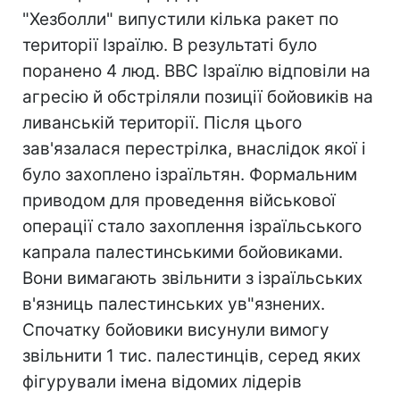
"Хезболли" випустили кілька ракет по
території Ізраїлю. В результаті було
поранено 4 люд. ВВС Ізраїлю відповіли на
агресію й обстріляли позиції бойовиків на
ливанській території. Після цього
зав'язалася перестрілка, внаслідок якої і
було захоплено ізраїльтян. Формальним
приводом для проведення військової
операції стало захоплення ізраїльського
капрала палестинськими бойовиками.
Вони вимагають звільнити з ізраїльських
в'язниць палестинських ув"язнених.
Спочатку бойовики висунули вимогу
звільнити 1 тис. палестинців, серед яких
фігурували імена відомих лідерів