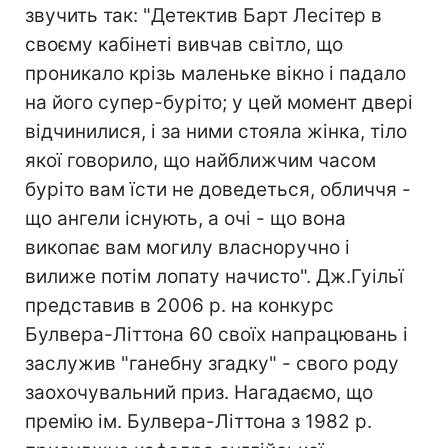
звучить так: "Детектив Барт Лесітер в
своєму кабінеті вивчав світло, що
проникало крізь маленьке вікно і падало
на його супер-буріто; у цей момент двері
відчинилися, і за ними стояла жінка, тіло
якої говорило, що найближчим часом
буріто вам їсти не доведеться, обличчя -
що ангели існують, а очі - що вона
викопає вам могилу власноручно і
вилиже потім лопату начисто". Дж.Гуільї
представив в 2006 р. на конкурс
Булвера-Літтона 60 своїх напрацювань і
заслужив "ганебну згадку" - свого роду
заохочувальний приз. Нагадаємо, що
премію ім. Булвера-Літтона з 1982 р.