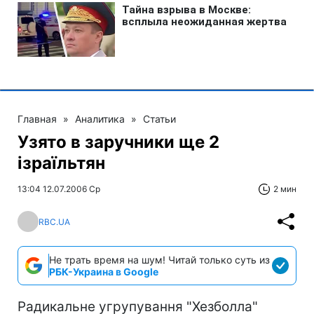
Главная
»
Аналитика
»
Статьи
Узято в заручники ще 2
ізраїльтян
13:04 12.07.2006 Ср
2 мин
RBC.UA
Не трать время на шум! Читай только суть из
РБК-Украина в Google
Радикальне угрупування "Хезболла"