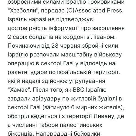
озброєними силами Ізраїлю і бойовиками
"Хезболли", передає (С)Associated Press.
Ізраїль наразі не підтверджує
достовірність інформації про захоплення
2 своїх солдатів на кордоні з Ліваном.
Починаючи від 28 червня збройні сили
Ізраїлю розпочали масштабну військову
операцію в секторі Газі у відповідь на
ракетні удари по ізраїльській території,
які й надалі здійснює угрупування
"Хамас". Після того, як ВВС Ізраїлю
завдали авіаудару по житловій будівлі в
секторі Газі (загинуло 6 мирних жителів),
обстріл ведеться і з території Ливану, де
є численні табори палестинських
біженців. Напередодні бойовики