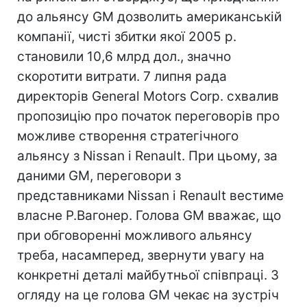
до альянсу GM дозволить американській
компанії, чисті збитки якої 2005 р.
становили 10,6 млрд дол., значно
скоротити витрати. 7 липня рада
директорів General Motors Corp. схвалив
пропозицію про початок переговорів про
можливе створення стратегічного
альянсу з Nissan і Renault. При цьому, за
даними GM, переговори з
представниками Nissan і Renault вестиме
власне Р.Вагонер. Голова GM вважає, що
при обговоренні можливого альянсу
треба, насамперед, звернути увагу на
конкретні деталі майбутньої співпраці. З
огляду на це голова GM чекає на зустріч