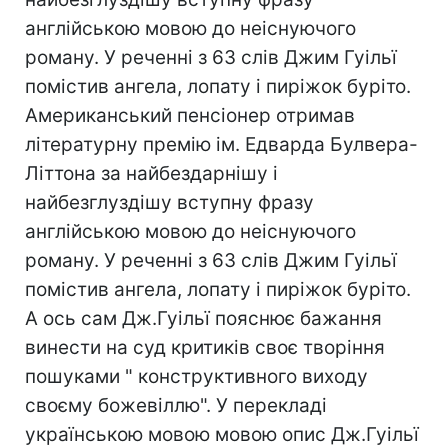
англійською мовою до неіснуючого
роману. У реченні з 63 слів Джим Гуільї
помістив ангела, лопату і пиріжок буріто.
Американський пенсіонер отримав
літературну премію ім. Едварда Булвера-
Літтона за найбездарнішу і
найбезглуздішу вступну фразу
англійською мовою до неіснуючого
роману. У реченні з 63 слів Джим Гуільї
помістив ангела, лопату і пиріжок буріто.
А ось сам Дж.Гуільї пояснює бажання
винести на суд критиків своє творіння
пошуками " конструктивного виходу
своєму божевіллю". У перекладі
українською мовою мовою опис Дж.Гуільї