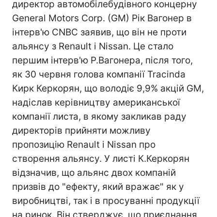
директор автомобілебудівного концерну
General Motors Corp. (GM) Рік Вагонер в
інтерв'ю CNBC заявив, що він не проти
альянсу з Renault і Nissan. Це стало
першим інтерв'ю Р.Вагонера, після того,
як 30 червня голова компанії Tracinda
Кирк Керкорян, що володіє 9,9% акцій GM,
надіслав керівництву американської
компанії листа, в якому закликав раду
директорів прийняти можливу
пропозицію Renault і Nissan про
створення альянсу. У листі К.Керкорян
відзначив, що альянс двох компаній
призвів до "ефекту, який вражає" як у
виробництві, так і в просуванні продукції
на ринок. Він стверджує, що приєднання