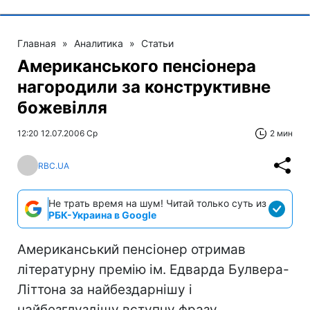
Главная
»
Аналитика
»
Статьи
Американського пенсіонера
нагородили за конструктивне
божевілля
12:20 12.07.2006 Ср
2 мин
RBC.UA
Не трать время на шум! Читай только суть из
РБК-Украина в Google
Американський пенсіонер отримав
літературну премію ім. Едварда Булвера-
Літтона за найбездарнішу і
найбезглуздішу вступну фразу