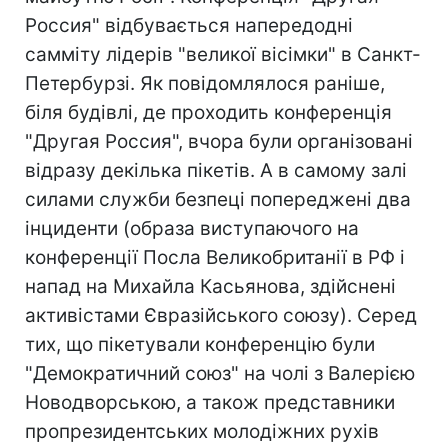
Россия" відбувається напередодні
самміту лідерів "великої вісімки" в Санкт-
Петербурзі. Як повідомлялося раніше,
біля будівлі, де проходить конференція
"Другая Россия", вчора були організовані
відразу декілька пікетів. А в самому залі
силами служби безпеці попереджені два
інциденти (образа виступаючого на
конференції Посла Великобританії в РФ і
напад на Михайла Касьянова, здійснені
активістами Євразійського союзу). Серед
тих, що пікетували конференцію були
"Демократичний союз" на чолі з Валерією
Новодворською, а також представники
пропрезидентських молодіжних рухів