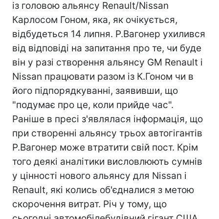
із головою альянсу Renault/Nissan
Карлосом Гоном, яка, як очікується,
відбудеться 14 липня. Р.Вагонер ухилився
від відповіді на запитання про те, чи буде
він у разі створення альянсу GM Renault і
Nissan працювати разом із К.Гоном чи в
його підпорядкуванні, заявивши, що
"подумає про це, коли прийде час".
Раніше в пресі з'являлася інформація, що
при створенні альянсу трьох автогігантів
Р.Вагонер може втратити свій пост. Крім
того деякі аналітики висловлюють сумнів
у цінності нового альянсу для Nissan і
Renault, які колись об'єдналися з метою
скорочення витрат. Річ у тому, що
сьогодні автомобілебудівний гігант США