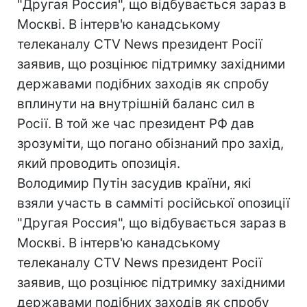
"Другая Россия", що відбувається зараз в
Москві. В інтерв'ю канадському
телеканалу CTV News президент Росії
заявив, що розцінює підтримку західними
державами подібних заходів як спробу
вплинути на внутрішній баланс сил в
Росії. В той же час президент РФ дав
зрозуміти, що погано обізнаний про захід,
який проводить опозиція.
Володимир Путін засудив країни, які
взяли участь в самміті російської опозиції
"Другая Россия", що відбувається зараз в
Москві. В інтерв'ю канадському
телеканалу CTV News президент Росії
заявив, що розцінює підтримку західними
державами подібних заходів як спробу