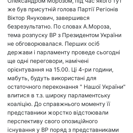
Олександром Морозом, під час якого тут
же був присутній голова Партії Регіонів
Віктор Янукович, завершився
безрезультатно. По словах А.Мороза,
тема розпуску ВР з Президентом України
не обговорювалася. Перших осіб
держави і парламенту проведе сьогодні
ще одні переговори, намічені
орієнтування на 15.00. Ці 4-ри години,
мабуть, будуть використані для
остаточного переконання " Нашої України"
влитися в т.з. широку парламентську
коаліцію. До справжнього моменту її
представники жорстко відстоювали
перспективу свого опозиційного
існування у ВР поряд з представниками