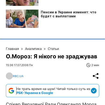
Главная
»
Аналитика
»
Статьи
О.Мороз: Я нікого не зраджував
15:36 17.07.2006 Пн
2 мин
RBC.UA
Не трать время на шум! Читай только суть из
РБК-Украина в Google
Спікер Верховної Ради Олександр Мороз