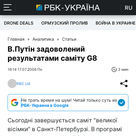
RU
DRONE DEALS
ОРМУЗСКИЙ ПРОЛИВ
ВОЙНА В УКРАИНЕ
Главная
»
Аналитика
»
Статьи
В.Путін задоволений
результатами саміту G8
16:14 17.07.2006 Пн
3 мин
RBC.UA
Не трать время на шум! Читай только суть из
РБК-Украина в Google
Сьогодні завершується саміт "великої
вісімки" в Санкт-Петербурзі. В програмі