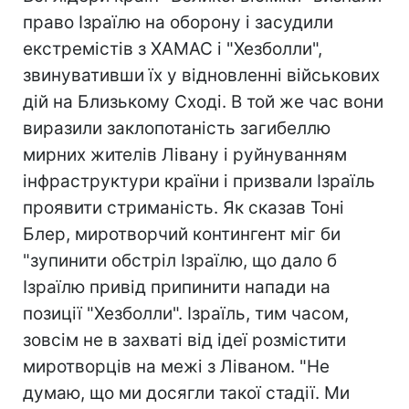
право Ізраїлю на оборону і засудили
екстремістів з ХАМАС і "Хезболли",
звинувативши їх у відновленні військових
дій на Близькому Сході. В той же час вони
виразили заклопотаність загибеллю
мирних жителів Лівану і руйнуванням
інфраструктури країни і призвали Ізраїль
проявити стриманість. Як сказав Тоні
Блер, миротворчий контингент міг би
"зупинити обстріл Ізраїлю, що дало б
Ізраїлю привід припинити напади на
позиції "Хезболли". Ізраїль, тим часом,
зовсім не в захваті від ідеї розмістити
миротворців на межі з Ліваном. "Не
думаю, що ми досягли такої стадії. Ми