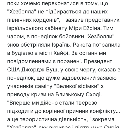
поки хочемо переконатися в тому, що
"Хезболла" не підбирається до наших
північних кордонів", - заявив представник
ізраїльського кабінету Міри Ейсіна. Тим
часом, в понеділок бойовики "Хезболли"
знов обстріляли Ізраїль. Ракета потрапила
в будівлю в місті Хайфі. За останніми
повідомленнями є поранені. Президент
США Джордж Буш, у свою чергу, сказав в
понеділок, що дуже задоволений заявою
учасників саміту "Великої вісімки" з
приводу кризи на Близькому Сході.
"Вперше ми дійсно стали тверезо
підходити до корінної причини конфлікту...
а це терористична діяльність, і зокрема
"Хезболла", яку вкриває і підтримує Сирія