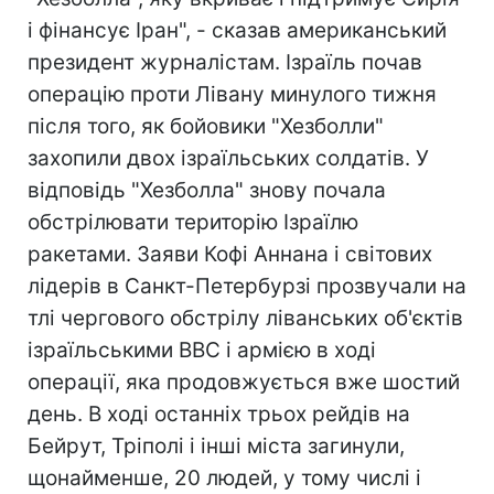
і фінансує Іран", - сказав американський
президент журналістам. Ізраїль почав
операцію проти Лівану минулого тижня
після того, як бойовики "Хезболли"
захопили двох ізраїльських солдатів. У
відповідь "Хезболла" знову почала
обстрілювати територію Ізраїлю
ракетами. Заяви Кофі Аннана і світових
лідерів в Санкт-Петербурзі прозвучали на
тлі чергового обстрілу ліванських об'єктів
ізраїльськими ВВС і армією в ході
операції, яка продовжується вже шостий
день. В ході останніх трьох рейдів на
Бейрут, Тріполі і інші міста загинули,
щонайменше, 20 людей, у тому числі і