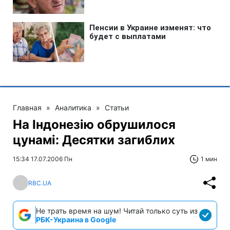
Главная
»
Аналитика
»
Статьи
На Індонезію обрушилося
цунамі: Десятки загиблих
15:34 17.07.2006 Пн
1 мин
RBC.UA
Не трать время на шум! Читай только суть из
РБК-Украина в Google