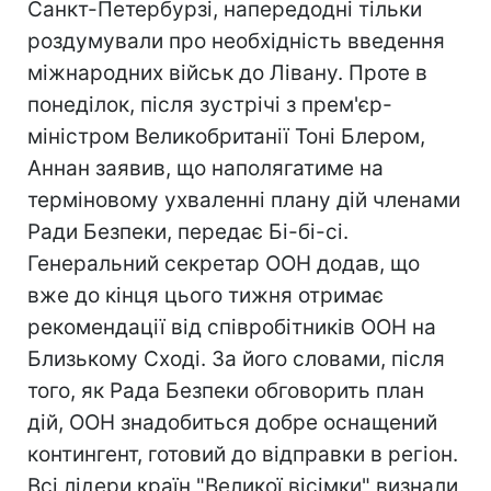
Санкт-Петербурзі, напередодні тільки
роздумували про необхідність введення
міжнародних військ до Лівану. Проте в
понеділок, після зустрічі з прем'єр-
міністром Великобританії Тоні Блером,
Аннан заявив, що наполягатиме на
терміновому ухваленні плану дій членами
Ради Безпеки, передає Бі-бі-сі.
Генеральний секретар ООН додав, що
вже до кінця цього тижня отримає
рекомендації від співробітників ООН на
Близькому Сході. За його словами, після
того, як Рада Безпеки обговорить план
дій, ООН знадобиться добре оснащений
контингент, готовий до відправки в регіон.
Всі лідери країн "Великої вісімки" визнали