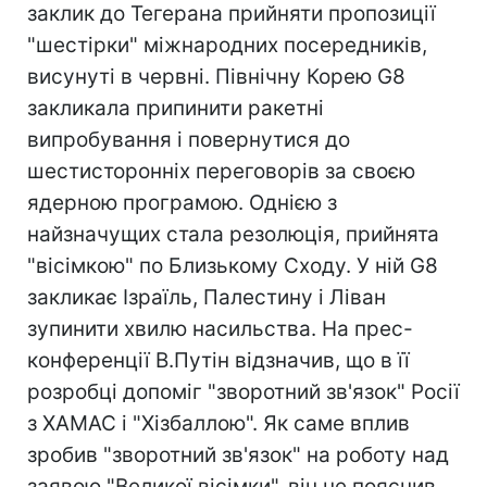
заклик до Тегерана прийняти пропозиції
"шестірки" міжнародних посередників,
висунуті в червні. Північну Корею G8
закликала припинити ракетні
випробування і повернутися до
шестисторонніх переговорів за своєю
ядерною програмою. Однією з
найзначущих стала резолюція, прийнята
"вісімкою" по Близькому Сходу. У ній G8
закликає Ізраїль, Палестину і Ліван
зупинити хвилю насильства. На прес-
конференції В.Путін відзначив, що в її
розробці допоміг "зворотний зв'язок" Росії
з ХАМАС і "Хізбаллою". Як саме вплив
зробив "зворотний зв'язок" на роботу над
заявою "Великої вісімки", він не пояснив,