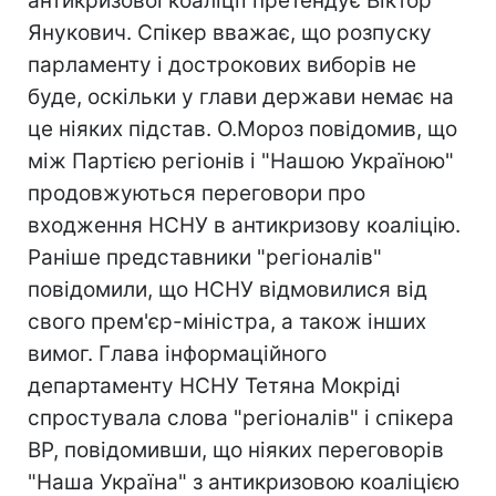
антикризової коаліції претендує Віктор
Янукович. Спікер вважає, що розпуску
парламенту і дострокових виборів не
буде, оскільки у глави держави немає на
це ніяких підстав. О.Мороз повідомив, що
між Партією регіонів і "Нашою Україною"
продовжуються переговори про
входження НСНУ в антикризову коаліцію.
Раніше представники "регіоналів"
повідомили, що НСНУ відмовилися від
свого прем'єр-міністра, а також інших
вимог. Глава інформаційного
департаменту НСНУ Тетяна Мокріді
спростувала слова "регіоналів" і спікера
ВР, повідомивши, що ніяких переговорів
"Наша Україна" з антикризовою коаліцією