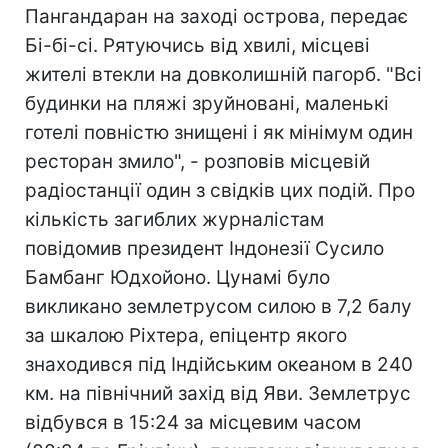
Пангандаран на заході острова, передає
Бі-бі-сі. Рятуючись від хвилі, місцеві
жителі втекли на довколишній пагорб. "Всі
будинки на пляжі зруйновані, маленькі
готелі повністю знищені і як мінімум один
ресторан змило", - розповів місцевій
радіостанції один з свідків цих подій. Про
кількість загиблих журналістам
повідомив президент Індонезії Сусило
Бамбанг Юдхойоно. Цунамі було
викликано землетрусом силою в 7,2 балу
за шкалою Ріхтера, епіцентр якого
знаходився під Індійським океаном в 240
км. на північний захід від Яви. Землетрус
відбувся в 15:24 за місцевим часом