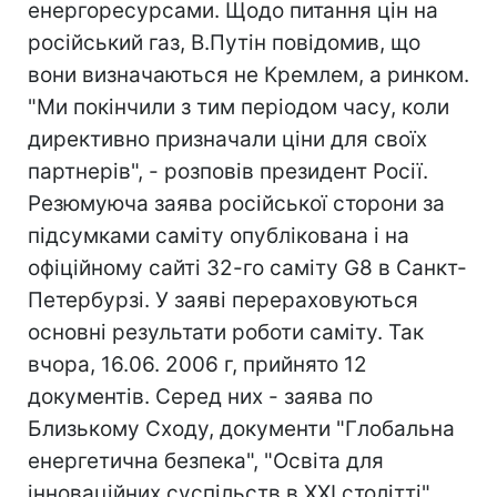
енергоресурсами. Щодо питання цін на
російський газ, В.Путін повідомив, що
вони визначаються не Кремлем, а ринком.
"Ми покінчили з тим періодом часу, коли
директивно призначали ціни для своїх
партнерів", - розповів президент Росії.
Резюмуюча заява російської сторони за
підсумками саміту опублікована і на
офіційному сайті 32-го саміту G8 в Санкт-
Петербурзі. У заяві перераховуються
основні результати роботи саміту. Так
вчора, 16.06. 2006 г, прийнято 12
документів. Серед них - заява по
Близькому Сходу, документи "Глобальна
енергетична безпека", "Освіта для
інноваційних суспільств в XXI столітті",