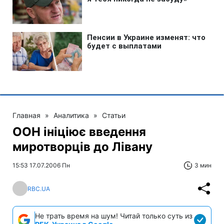
Главная
»
Аналитика
»
Статьи
ООН ініціює введення
миротворців до Лівану
15:53 17.07.2006 Пн
3 мин
RBC.UA
Не трать время на шум! Читай только суть из