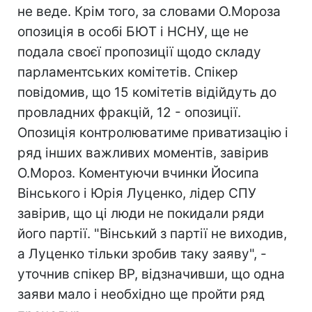
не веде. Крім того, за словами О.Мороза
опозиція в особі БЮТ і НСНУ, ще не
подала своєї пропозиції щодо складу
парламентських комітетів. Спікер
повідомив, що 15 комітетів відійдуть до
провладних фракцій, 12 - опозиції.
Опозиція контролюватиме приватизацію і
ряд інших важливих моментів, завірив
О.Мороз. Коментуючи вчинки Йосипа
Вінського і Юрія Луценко, лідер СПУ
завірив, що ці люди не покидали ряди
його партії. "Вінський з партії не виходив,
а Луценко тільки зробив таку заяву", -
уточнив спікер ВР, відзначивши, що одна
заяви мало і необхідно ще пройти ряд