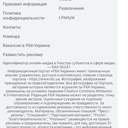
Правовая информация
Развлечения
Политика
Lifestyle
конфиденциальности
Контакты
Команда
Вакансии в РБК-Украина
Разместить рекламу
Идентификатор онлайн-медиа в Реестре субъектов в сфере медиа
— R40-05347
Информационный портал «РБК-Украина» имеет трехязычную
версию (украинскую, русскую и английскую), главная страница
портала –
https://www.rbc.ua
. Фотографии, изображения
принадлежат их правообладателям. Все фотографии на Портале,
авторами которых являются журналисты РБК-Украина,
размещены на условиях лицензии Creative Commons Attribution
4.0 International. Редакция РБК-Украина может не разделять точку
зрения авторов. Оценочные суждения не подлежат
опровержению и подтверждению их правдивости. За
достоверность и содержание рекламы ответственность несет
рекламодатель. Материалы, обозначенные плашкой: "Пресс-
релизы", "Спецпроект", "Партнерский материал", "Promo",
"Благотворительность", "Резонанс" размещаются на правах
рекламы и предназначены, как правило, для лиц, достигших 21-
летнего возраста. «Новости компании» – это информационный