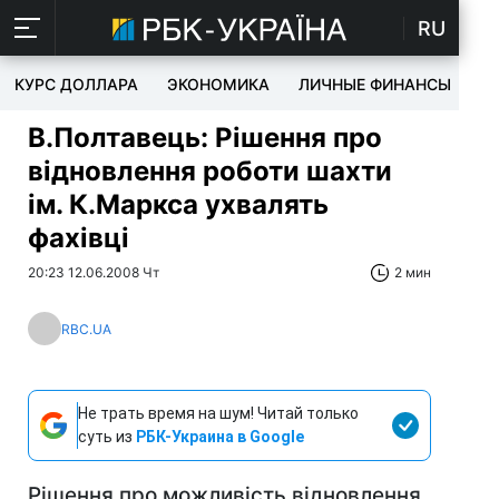
RU
КУРС ДОЛЛАРА
ЭКОНОМИКА
ЛИЧНЫЕ ФИНАНСЫ
T
В.Полтавець: Рішення про
відновлення роботи шахти
ім. К.Маркса ухвалять
фахівці
20:23 12.06.2008 Чт
2 мин
RBC.UA
Не трать время на шум! Читай только
суть из
РБК-Украина в Google
Рішення про можливість відновлення