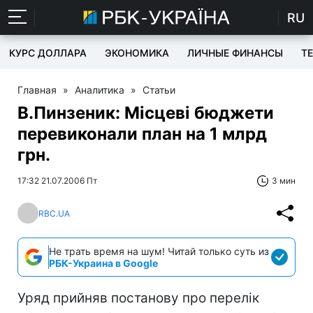
RU
КУРС ДОЛЛАРА
ЭКОНОМИКА
ЛИЧНЫЕ ФИНАНСЫ
T
Главная
»
Аналитика
»
Статьи
В.Пинзеник: Місцеві бюджети
перевиконали план на 1 млрд
грн.
17:32 21.07.2006 Пт
3 мин
RBC.UA
Не трать время на шум! Читай только суть из
РБК-Украина в Google
Уряд прийняв постанову про перелік