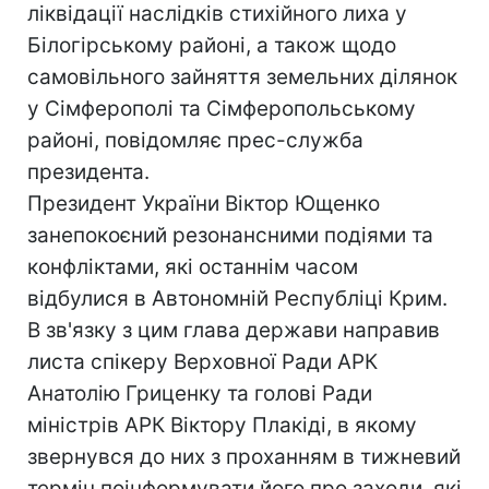
ліквідації наслідків стихійного лиха у
Білогірському районі, а також щодо
самовільного зайняття земельних ділянок
у Сімферополі та Сімферопольському
районі, повідомляє прес-служба
президента.
Президент України Віктор Ющенко
занепокоєний резонансними подіями та
конфліктами, які останнім часом
відбулися в Автономній Республіці Крим.
В зв'язку з цим глава держави направив
листа спікеру Верховної Ради АРК
Анатолію Гриценку та голові Ради
міністрів АРК Віктору Плакіді, в якому
звернувся до них з проханням в тижневий
термін поінформувати його про заходи, які