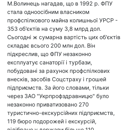
М.Волинець нагадав, що в 1992 р. ФПУ
стала одноосібним власником
профспілкового майна колишньої УРСР -
353 об'єктів на суму 3,8 млрд дол.
Сьогодні ж сумарна вартість цих об'єктів
складає всього 200 млн дол. Він
підкреслив, що ФПУ незаконно
експлуатує санаторії і турбази,
побудовані за рахунок профспілкових
внесків, засобів Соцстраху і грошей
підприємств. За його словами, тільки
через ЗАО "Укрпрофздравницю" було
незаконно приватизовано 270
туристично-екскурсійних підприємств,
119 бюро подорожей і екскурсій,
відібрано у держави більше 110