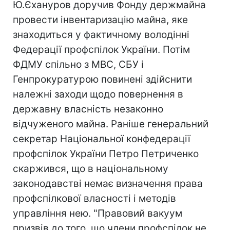
Ю.Єхануров доручив Фонду держмайна
провести інвентаризацію майна, яке
знаходиться у фактичному володінні
Федерації профспілок України. Потім
ФДМУ спільно з МВС, СБУ і
Генпрокуратурою повинені здійснити
належні заходи щодо повернення в
державну власність незаконно
відчуженого майна. Раніше генеральний
секретар Національної конфедерації
профспілок України Петро Петриченко
скаржився, що в національному
законодавстві немає визначення права
профспілкової власності і методів
управління нею. "Правовий вакуум
призвів до того, що члени профспілок не