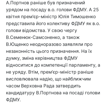
А.Портнов раніше був призначений
урядом на посаду в.о. голови ФДМУ. А 25
квітня прем'єр-міністр Юлія Тимошенко
представила його колективу ФДМУ як в.о.
голови відомства. У свою чергу
В.Семенюк-Самсоненко, а також
В.Ющенко неодноразово заявляли про
незаконність цього призначення. На їх
думку, зміна керівництва ФДМУ
відноситися до компетенції парламенту, а
не уряду. Втім, прем'єр-міністр раніше
висловлювала надію, що найближчим
часом Верховна Рада затвердить
кандидатуру В.Портнова на посаді голови
ФДМУ.