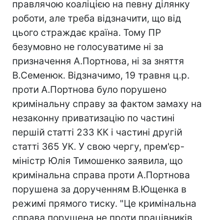
правлячою коаліцією на певну ділянку
роботи, але треба відзначити, що від
цього страждає країна. Тому ПР
безумовно не голосуватиме ні за
призначення А.Портнова, ні за зняття
В.Семенюк. Відзначимо, 19 травня ц.р.
проти А.Портнова було порушено
кримінальну справу за фактом замаху на
незаконну приватизацію по частині
першій статті 233 КК і частині другій
статті 365 УК. У свою чергу, прем'єр-
міністр Юлія Тимошенко заявила, що
кримінальна справа проти А.Портнова
порушена за дорученням В.Ющенка в
режимі прямого тиску. "Це кримінальна
справа порушена не проти працівників