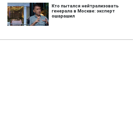
Главная
»
Аналитика
»
Статьи
Донецьк відключений від
гарячої води
12:28 22.05.2008 Чт
2 мин
RBC.UA
Не трать время на шум! Читай только суть из
РБК-Украина в Google
Донецьк відключений від гарячої води