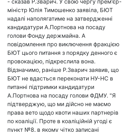
- сказав Р.Зварич. У свою чергу прем'єр-
міністр Юлія Тимошенко заявіла, БЮТ
надалі наполягатиме на затвердженні
кандидатури А.Портнова на посаду
голови Фонду держмайна. А
повідомлення про виключення фракцією
БЮТ цього питання з порядку денного є
провокацією, підкреслила вона.
Відзначимо, раніше Р.Зварич заявив, що
БЮТ не вдасться переконати НУ-НС в
питанні підтримки кандидатури
А.Портнова на посаду голови ФДМУ. "Я
підтверджую, що ми дійсно не маємо
права вето щодо квоти наших партнерів
по коаліції. Проте в коаліційній угоді є
пункт №8, в якому чітко записані