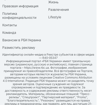
Жизнь
Правовая информация
Развлечения
Политика
Lifestyle
конфиденциальности
Контакты
Команда
Вакансии в РБК-Украина
Разместить рекламу
Идентификатор онлайн-медиа в Реестре субъектов в сфере медиа
— R40-05347
Информационный портал «РБК-Украина» имеет трехязычную
версию (украинскую, русскую и английскую), главная страница
портала –
https://www.rbc.ua
. Фотографии, изображения
принадлежат их правообладателям. Все фотографии на Портале,
авторами которых являются журналисты РБК-Украина,
размещены на условиях лицензии Creative Commons Attribution
4.0 International. Редакция РБК-Украина может не разделять точку
зрения авторов. Оценочные суждения не подлежат
опровержению и подтверждению их правдивости. За
достоверность и содержание рекламы ответственность несет
рекламодатель. Материалы, обозначенные плашкой: "Пресс-
релизы", "Спецпроект", "Партнерский материал", "Promo",
"Благотворительность", "Резонанс" размещаются на правах
рекламы и предназначены, как правило, для лиц, достигших 21-