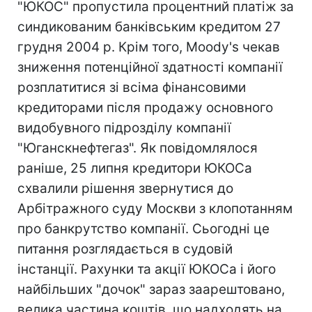
"ЮКОС" пропустила процентний платіж за
синдикованим банківським кредитом 27
грудня 2004 р. Крім того, Moody's чекав
зниження потенційної здатності компанії
розплатитися зі всіма фінансовими
кредиторами після продажу основного
видобувного підрозділу компанії
"Юганскнефтегаз". Як повідомлялося
раніше, 25 липня кредитори ЮКОСа
схвалили рішення звернутися до
Арбітражного суду Москви з клопотанням
про банкрутство компанії. Сьогодні це
питання розглядається в судовій
інстанції. Рахунки та акції ЮКОСа і його
найбільших "дочок" зараз заарештовано,
велика частина коштів, що надходять на