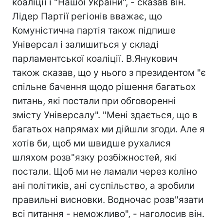
коаліції і "Нашої України", - сказав він.
Лідер Партії регіонів вважає, що
Комуністична партія також підпише
Універсал і залишиться у складі
парламентської коаліції. В.Янукович
також сказав, що у нього з президентом "є
спільне бачення щодо рішення багатьох
питань, які постали при обговоренні
змісту Універсалу". "Мені здається, що в
багатьох напрямах ми дійшли згоди. Але я
хотів би, щоб ми швидше рухалися
шляхом розв"язку розбіжностей, які
постали. Щоб ми не ламали через коліно
ані політиків, ані суспільство, а зробили
правильні висновки. Водночас розв"язати
всі питання - неможливо", - наголосив він.