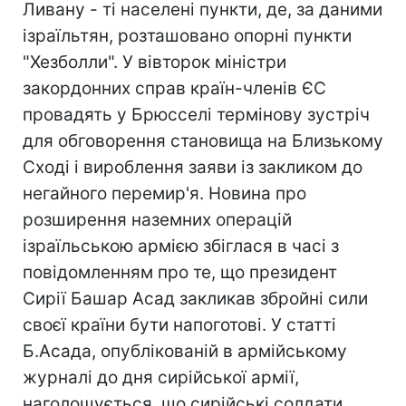
Ливану - ті населені пункти, де, за даними
ізраїльтян, розташовано опорні пункти
"Хезболли". У вівторок міністри
закордонних справ країн-членів ЄС
провадять у Брюсселі термінову зустріч
для обговорення становища на Близькому
Сході і вироблення заяви із закликом до
негайного перемир'я. Новина про
розширення наземних операцій
ізраїльською армією збіглася в часі з
повідомленням про те, що президент
Сирії Башар Асад закликав збройні сили
своєї країни бути напоготові. У статті
Б.Асада, опублікованій в армійському
журналі до дня сирійської армії,
наголошується, що сирійські солдати