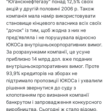
"Юганскнефтегазу" понад 12,5% своїх
акцій у другій половині 2006 р. Також
компанія мала намір використовувати
становище кінцевого власника всіх своїх
"дочок" із тим, щоб жодна з них не
пред'являла і не порушувала відносно
ЮКОСа внутрішньокорпоративних вимог.
За розрахунками компанії, це усуне
приблизно 14 млрд дол. вже поданих
внутрішньокорпоративних вимог. Проте
93,9% кредиторів на зборах не
підтримало пропозиції ЮКОСа і ухвалили
рішення звернутися до суду з
клопотанням про визнання компанії
банкрутом і запровадження конкурсного
виробництва. Сьогодні ж стало відомо,