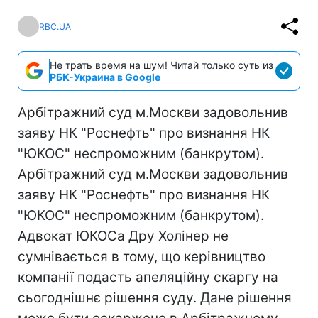
RBC.UA
Не трать время на шум! Читай только суть из
РБК-Украина в Google
Арбітражний суд м.Москви задовольнив
заяву НК "Роснефть" про визнання НК
"ЮКОС" неспроможним (банкрутом).
Арбітражний суд м.Москви задовольнив
заяву НК "Роснефть" про визнання НК
"ЮКОС" неспроможним (банкрутом).
Адвокат ЮКОСа Дру Холінер не
сумнівається в тому, що керівництво
компанії подасть апеляційну скаргу на
сьогоднішнє рішення суду. Дане рішення