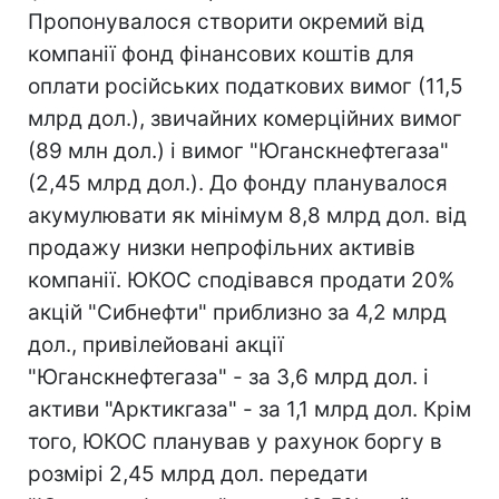
Пропонувалося створити окремий від
компанії фонд фінансових коштів для
оплати російських податкових вимог (11,5
млрд дол.), звичайних комерційних вимог
(89 млн дол.) і вимог "Юганскнефтегаза"
(2,45 млрд дол.). До фонду планувалося
акумулювати як мінімум 8,8 млрд дол. від
продажу низки непрофільних активів
компанії. ЮКОС сподівався продати 20%
акцій "Сибнефти" приблизно за 4,2 млрд
дол., привілейовані акції
"Юганскнефтегаза" - за 3,6 млрд дол. і
активи "Арктикгаза" - за 1,1 млрд дол. Крім
того, ЮКОС планував у рахунок боргу в
розмірі 2,45 млрд дол. передати