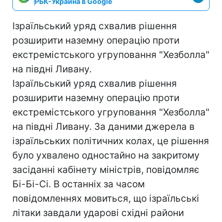
РБК-Украина в Google
Ізраїльський уряд схвалив рішення
розширити наземну операцію проти
екстремістського угруповання "Хезболла"
на півдні Ливану.
Ізраїльський уряд схвалив рішення
розширити наземну операцію проти
екстремістського угруповання "Хезболла"
на півдні Ливану. За даними джерела в
ізраїльських політичних колах, це рішення
було ухвалено одностайно на закритому
засіданні кабінету міністрів, повідомляє
Бі-Бі-Сі. В останніх за часом
повідомленнях мовиться, що ізраїльські
літаки завдали ударові східні райони