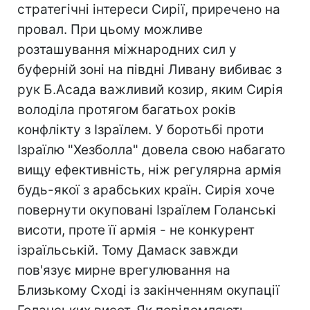
стратегічні інтереси Сирії, приречено на
провал. При цьому можливе
розташування міжнародних сил у
буферній зоні на півдні Ливану вибиває з
рук Б.Асада важливий козир, яким Сирія
володіла протягом багатьох років
конфлікту з Ізраїлем. У боротьбі проти
Ізраїлю "Хезболла" довела свою набагато
вищу ефективність, ніж регулярна армія
будь-якої з арабських країн. Сирія хоче
повернути окуповані Ізраїлем Голанські
висоти, проте її армія - не конкурент
ізраїльській. Тому Дамаск завжди
пов'язує мирне врегулювання на
Близькому Сході із закінченням окупації