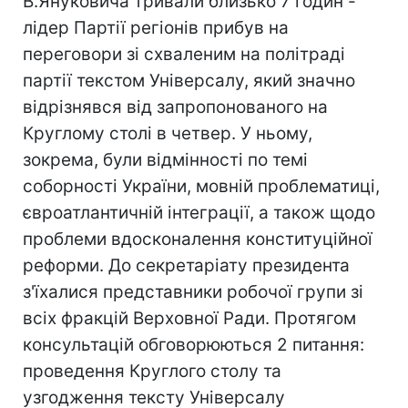
В.Януковича тривали близько 7 годин -
лідер Партії регіонів прибув на
переговори зі схваленим на політраді
партії текстом Універсалу, який значно
відрізнявся від запропонованого на
Круглому столі в четвер. У ньому,
зокрема, були відмінності по темі
соборності України, мовній проблематиці,
євроатлантичній інтеграції, а також щодо
проблеми вдосконалення конституційної
реформи. До секретаріату президента
з'їхалися представники робочої групи зі
всіх фракцій Верховної Ради. Протягом
консультацій обговорюються 2 питання:
проведення Круглого столу та
узгодження тексту Універсалу