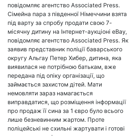
повідомляє агентство Associated Press.
Сімейна пара з південної Німеччини взята
під варту за спробу продати свою 7-
місячну дитину на Інтернет-аукціоні eВay,
повідомляє агентство Associated Press. Як
заявив представник поліції баварського
округу Альгау Петер Хибер, дитина, яка
виявилася не потрібною батькам, вже
передана під опіку організації, що
займається захистом дітей. Мати
немовляти зараз намагається
виправдатися, що розміщення інформації
про продаж її сина за 1 євро було всього
лише безневинним жартом. Проте
поліцейські не схильні жартувати і готові