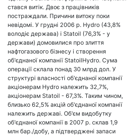
стався витік. Двоє з працівників
постраждали. Причини витоку поки
невідомі. У грудні 2006 р. Hydro (43,8%
володіє держава) і Statoil (76,3% - у
держави) домовилися про злиття
нафтогазового бізнесу і створення
об'єднаної компанії StatoilHydro. Сума
операції склала понад 30 млрд дол. У
структурі власності об'єднаної компанії
акціонерам Hydro належить 32,7%,
акціонерам Statoil - 67,3%. Таким чином,
близько 62,5% акцій об'єднаної компанії
належить державі. Об'єм видобутку
об'єднаної компанії в 2007 р. склав 1,9
млн бар./добу, а підтверджені запаси