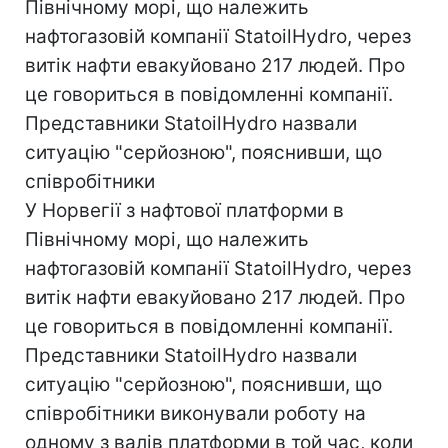
Північному морі, що належить
нафтогазовій компанії StatoilHydro, через
витік нафти евакуйовано 217 людей. Про
це говориться в повідомленні компанії.
Представники StatoilHydro назвали
ситуацію "серйозною", пояснивши, що
співробітники
У Норвегії з нафтової платформи в
Північному морі, що належить
нафтогазовій компанії StatoilHydro, через
витік нафти евакуйовано 217 людей. Про
це говориться в повідомленні компанії.
Представники StatoilHydro назвали
ситуацію "серйозною", пояснивши, що
співробітники виконували роботу на
одному з валів платформи в той час, коли