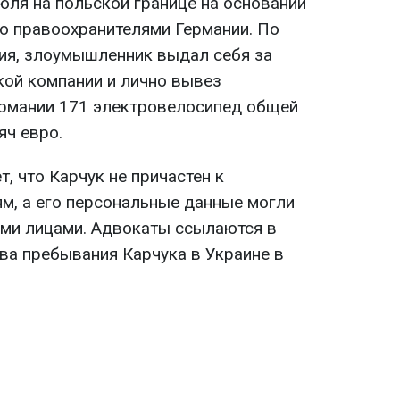
юля на польской границе на основании
го правоохранителями Германии. По
ия, злоумышленник выдал себя за
кой компании и лично вывез
ермании 171 электровелосипед общей
яч евро.
, что Карчук не причастен к
, а его персональные данные могли
ми лицами. Адвокаты ссылаются в
ва пребывания Карчука в Украине в