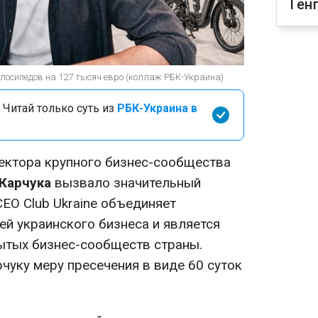
Ген
лосипедов на 127 тысяч евро (коллаж РБК-Украина)
 Читай только суть из
РБК-Украина в
ектора крупного бизнес-сообщества
Карчука
вызвало значительный
CEO Club Ukraine объединяет
ей украинского бизнеса и является
ытых бизнес-сообществ страны.
чуку меру пресечения в виде 60 суток