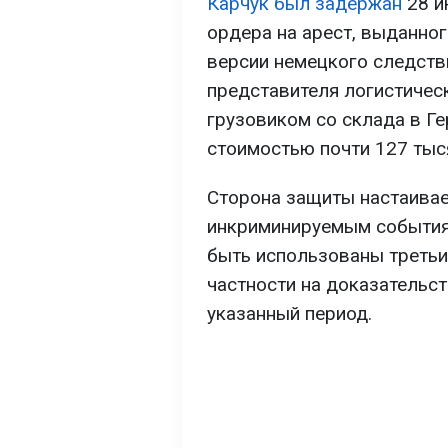
Карчук был задержан
28 и
ордера на арест, выданно
версии немецкого следств
представителя логистичес
грузовиком со склада в Г
стоимостью почти 127 тыс
Сторона защиты настаивает
инкриминируемым событиям
быть использованы третьи
частности на доказательст
указанный период.