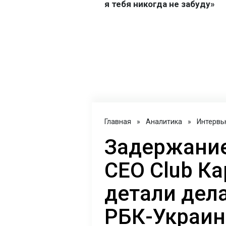
Главная
»
Аналитика
»
Интервь
Задержание
CEO Club Ка
детали дел
РБК-Украин