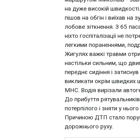
на дуже високій швидкості
пішов на обгін і виїхав на з
лобове зіткнення. З 65 пас
ніхто госпіталізації не по
легкими пораненнями, подр
Жигулях важкі травми отри
настільки сильним, що дви
переднє сидіння і затиснув
викликати окрім швидких ще
МНС. Водія вирізали автог
До прибуття рятувальникі
потерпiлого і зняти у нього
Причиною ДТП стало поруш
дорожнього руху.