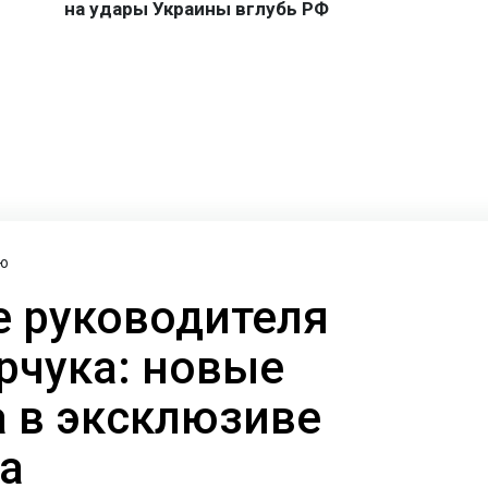
ю
 руководителя
рчука: новые
а в эксклюзиве
а