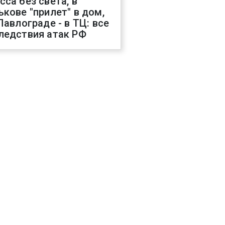
сса без света, в
ькове "прилет" в дом,
 Павлограде - в ТЦ: все
ледствия атак РФ