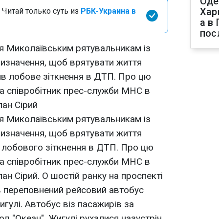
Оде
Хар
 Читай только суть из
РБК-Украина в
а в
пос
я Миколаївським рятувальникам із
изначення, щоб врятувати життя
ив лобове зіткнення в ДТП. Про цю
а співробітник прес-служби МНС в
лан Сірий
я Миколаївським рятувальникам із
изначення, щоб врятувати життя
в лобового зіткнення в ДТП. Про цю
а співробітник прес-служби МНС в
ан Сірий. О шостiй ранку на проспекті
 переповнений рейсовий автобус
гулі. Автобус віз пасажирів за
д "Океан". Жигулі рухалися назустріч