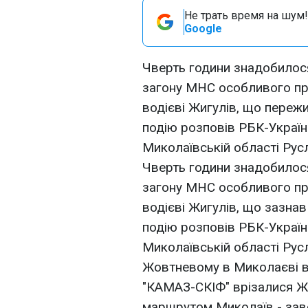
Не трать время на шум!
Google
Чверть години знадобилос
загону МНС особливого пр
водієві Жигулів, що переж
подію розповів РБК-Україн
Миколаївській області Рус
Чверть години знадобилос
загону МНС особливого пр
водієві Жигулів, що зазна
подію розповів РБК-Україн
Миколаївській області Русл
Жовтневому в Миколаєві в
"КАМАЗ-СКІФ" врізалися Жи
маршрутом Миколаїв - заво