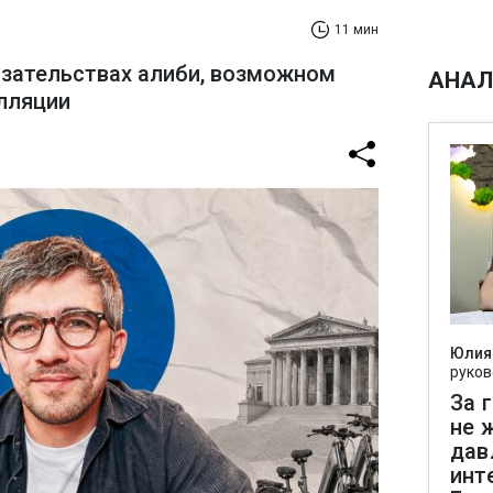
11 мин
азательствах алиби, возможном
АНАЛ
лляции
Юлия
руков
За 
не 
дав
инт