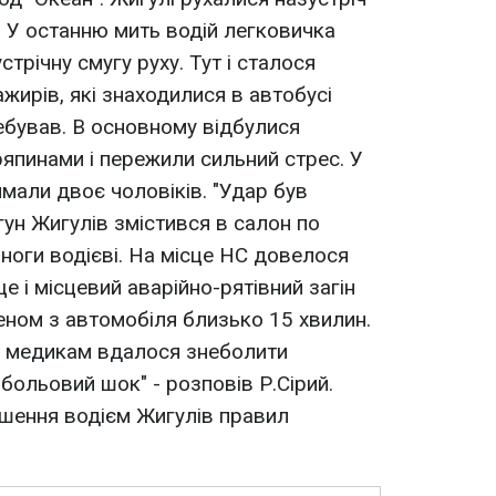
. У останню мить водій легковичка
устрічну смугу руху. Тут і cталося
ажирів, які знаходилися в автобусі
требував. В основному відбулися
япинами і пережили сильний стрес. У
мали двоє чоловіків. "Удар був
гун Жигулів змістився в салон по
 ноги водієві. На місце НС довелося
 і місцевий аварійно-рятівний загін
еном з автомобіля близько 15 хвилин.
в медикам вдалося знеболити
 больовий шок" - розповів Р.Сірий.
ення водієм Жигулiв правил