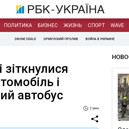
ПОЛИТИКА
БИЗНЕС
ЖИЗНЬ
СПОРТ
WAVE
DRONE DEALS
ОРМУЗСКИЙ ПРОЛИВ
ВОЙНА В УКРАИНЕ
НОВО
 зіткнулися
томобіль і
ий автобус
2 мин