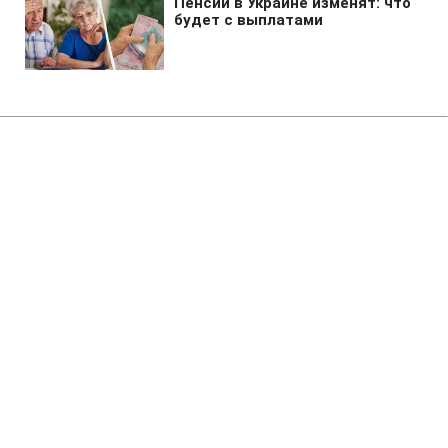
Главная
»
Аналитика
»
Статьи
Vanco не називала раніше своїх
партнерів на вимогу
українського уряду
09:34 16.05.2008 Пт
4 мин
RBC.UA
Не трать время на шум! Читай только суть из
РБК-Украина в Google