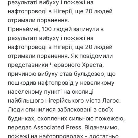
результаті вибуху і пожежі на
нафтопроводі в Нігерії, ще 20 людей
отримали поранення.
Принаймні, 100 людей загинули в
результаті вибуху і пожежі на
нафтопроводі в Нігерії, ще 20 людей
отримали поранення. Як повідомили
представники Червоного Хреста,
причиною вибуху став бульдозер, що
пошкодив нафтопровід у невеликому
населеному пункті на околиці
найбільшого нігерійського міста Лагос.
Люди опинилися заблоковані в своїх
будинках, охоплених сильною пожежею,
передає Associated Press. Відзначимо,
пожежі на нафтопроводах - достатньо