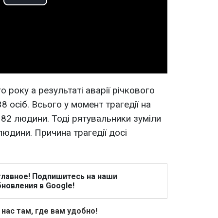
Play
Video
о року а результаті аварії річкового
8 осіб. Всього у момент трагедії на
82 людини. Тоді рятувальники зуміли
людини. Причина трагедії досі
главное! Подпишитесь на наши
новления в Google!
 нас там, где вам удобно!