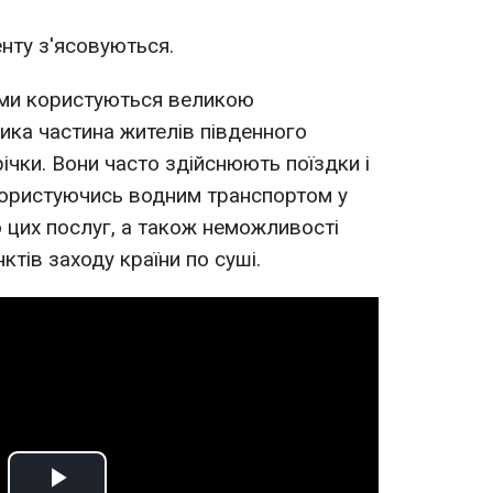
енту з'ясовуються.
оми користуються великою
лика частина жителів південного
ічки. Вони часто здійснюють поїздки і
 користуючись водним транспортом у
ю цих послуг, а також неможливості
ктів заходу країни по суші.