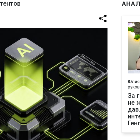
стентов
АНАЛ
Юлия
руков
За 
не 
дав
инт
Ген