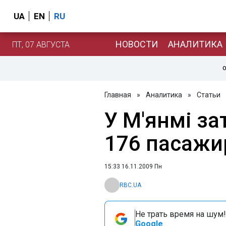
UA
EN
RU
НОВОСТИ
АНАЛИТИКА
ПТ, 07 АВГУСТА
О
Главная
»
Аналитика
»
Статьи
У М'янмі за
176 пасажи
15:33 16.11.2009 Пн
RBC.UA
Не трать время на шум!
Google