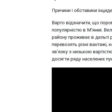
Причини і обставини інцид
Варто відзначити, що пор
популярністю в М'янмі. Ве
району проживає в дельті р
перевозять різні вантажі,
зв'язку з низькою вартіст
досягти ряду населених пун