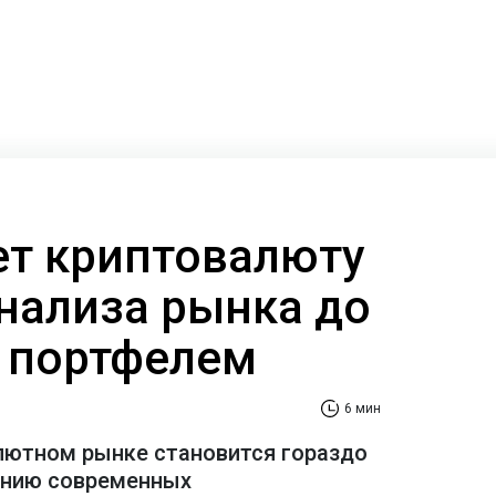
ает криптовалюту
анализа рынка до
 портфелем
6 мин
лютном рынке становится гораздо
ению современных