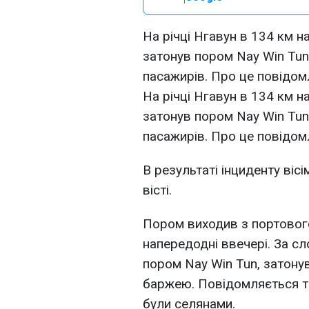
На річці Нгавун в 134 км н
затонув пором Nay Win Tun
пасажирів. Про це повідомл
На річці Нгавун в 134 км н
затонув пором Nay Win Tun
пасажирів. Про це повідомл
В результаті інциденту віс
вісті.
Пором виходив з портового
напередодні ввечері. За с
пором Nay Win Tun, затонув
баржею. Повідомляється т
були селянами.