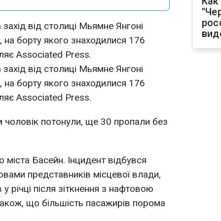
Как
"Че
рос
а захід від столиці Мьямне Янгоні
вид
, на борту якого знаходилися 176
яє Associated Press.
а захід від столиці Мьямне Янгоні
, на борту якого знаходилися 176
яє Associated Press.
ім чоловік потонули, ще 30 пропали без
 міста Басейн. Інцидент відбувся
ловами представників місцевої влади,
 у річці після зіткнення з нафтовою
акож, що більшість пасажирів порома