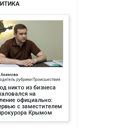
ИТИКА
 Акимова
одитель рубрики Происшествия
год никто из бизнеса
жаловался на
ление официально:
ервью с заместителем
прокурора Крымом