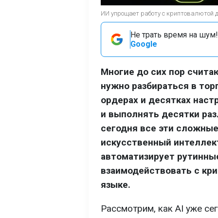
ИИ упрощает работу с криптовалютой 
Не трать время на шум!
Google
Многие до сих пор счит
нужно разбираться в тор
ордерах и десятках наст
и выполнять десятки раз
сегодня все эти сложные
искусственный интеллект
автоматизирует рутинны
взаимодействовать с кр
языке.
Рассмотрим, как AI уже се