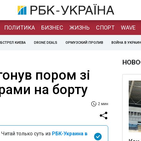
ПОЛИТИКА
БИЗНЕС
ЖИЗНЬ
СПОРТ
WAVE
БСТРЕЛ КИЕВА
DRONE DEALS
ОРМУЗСКИЙ ПРОЛИВ
ВОЙНА В УКРАИ
НОВО
тонув пором зі
рами на борту
2 мин
 Читай только суть из
РБК-Украина в