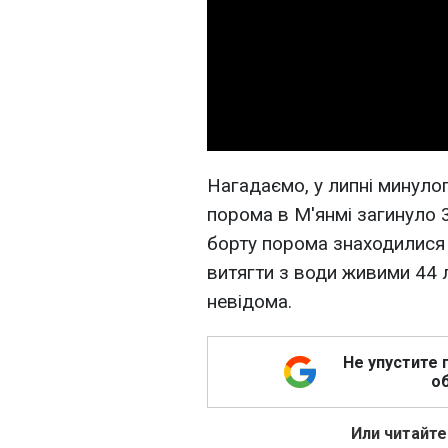
Нагадаємо, у липні минулог
порома в М'янмі загинуло 3
борту порома знаходилися 
витягти з води живими 44 
невідома.
Не упустите 
об
Или читайте