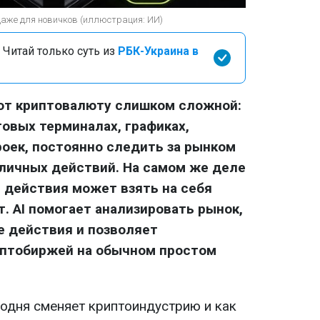
даже для новичков (иллюстрация: ИИ)
 Читай только суть из
РБК-Украина в
ают криптовалюту слишком сложной:
говых терминалах, графиках,
роек, постоянно следить за рынком
личных действий. На самом же деле
 действия может взять на себя
. AI помогает анализировать рынок,
е действия и позволяет
иптобиржей на обычном простом
годня сменяет криптоиндустрию и как