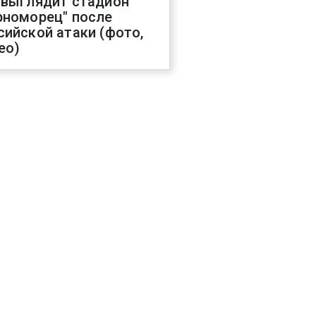
 выглядит стадион
рноморец" после
сийской атаки (фото,
ео)