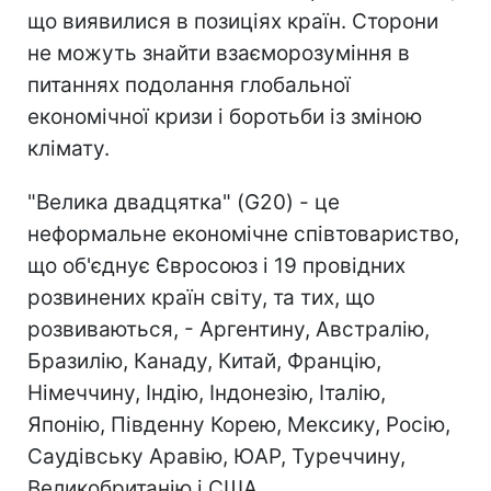
що виявилися в позиціях країн. Сторони
не можуть знайти взаєморозуміння в
питаннях подолання глобальної
економічної кризи і боротьби із зміною
клімату.
"Велика двадцятка" (G20) - це
неформальне економічне співтовариство,
що об'єднує Євросоюз і 19 провідних
розвинених країн світу, та тих, що
розвиваються, - Аргентину, Австралію,
Бразилію, Канаду, Китай, Францію,
Німеччину, Індію, Індонезію, Італію,
Японію, Південну Корею, Мексику, Росію,
Саудівську Аравію, ЮАР, Туреччину,
Великобританію і США.