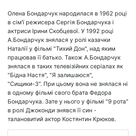
Олена Бондарчук народилася в 1962 році
в сім'ї режисера Сергія Бондарчука і
актриси Ірини Скобцевої. У 1992 році
А.Бондарчук знялася у ролі казачки
Наталії у фільмі "Тихий Дон", над яким
працював її батько. Також А.Бондарчук
знялася в таких телевізійних серіалах як
"Бідна Настя", "Я залишаюся",
"Сищики-3". При цьому вона не знялася ні
в одному фільмі свого брата Федора
Бондарчука. Зате у нього у фільмі "9 рота"
в ролі Джоконди знявся її син -
талановитий актор Костянтин Крюков.