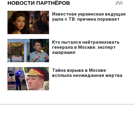
Главная
»
Аналитика
»
Статьи
Конгрес США схвалив реформу