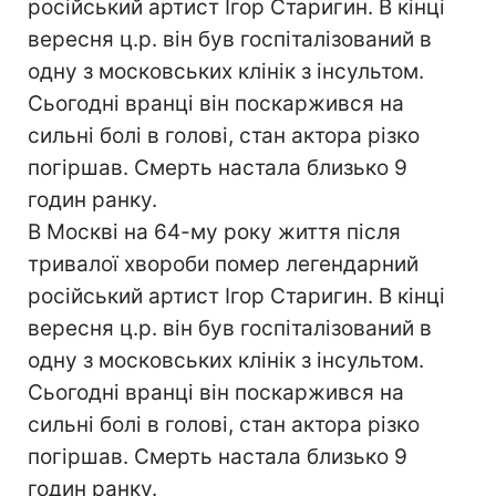
російський артист Ігор Старигин. В кінці
вересня ц.р. він був госпіталізований в
одну з московських клінік з інсультом.
Сьогодні вранці він поскаржився на
сильні болі в голові, стан актора різко
погіршав. Смерть настала близько 9
годин ранку.
В Москві на 64-му року життя після
тривалої хвороби помер легендарний
російський артист Ігор Старигин. В кінці
вересня ц.р. він був госпіталізований в
одну з московських клінік з інсультом.
Сьогодні вранці він поскаржився на
сильні болі в голові, стан актора різко
погіршав. Смерть настала близько 9
годин ранку.