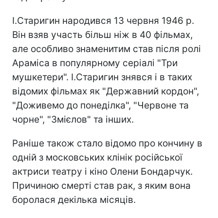
І.Старигин народився 13 червня 1946 р.
Він взяв участь більш ніж в 40 фільмах,
але особливо знаменитим став після ролі
Араміса в популярному серіалі "Три
мушкетери". І.Старигин знявся і в таких
відомих фільмах як "Державний кордон",
"Доживемо до понеділка", "Червоне та
чорне", "Змієлов" та інших.
Раніше також стало відомо про кончину в
одній з московських клінік російської
актриси театру і кіно Олени Бондарчук.
Причиною смерті став рак, з яким вона
боролася декілька місяців.