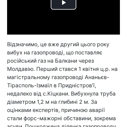
Play
Video
Відзначимо, це вже другий цього року
вибух на газопроводі, що поставляє
російський газ на Балкани через
Молдавію. Перший стався 1 квітня ц.р. на
магістральному газопроводі Ананьєв-
Тірасполь-Ізмаїл в Придністров'ї,
недалеко від с.Кіцкани. Вибухнула труба
діаметром 1,2 м на глибині 2 м. За
оцінками експертів, причиною аварії
стали форс-мажорні обставини, зокрема
зсуви. Пошкоджена ділянка газопроводу