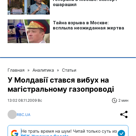
Главная
»
Аналитика
»
Статьи
У Молдавії стався вибух на
магістральному газопроводі
13:02 08.11.2009 Вс
2 мин
RBC.UA
Не трать время на шум! Читай только суть из