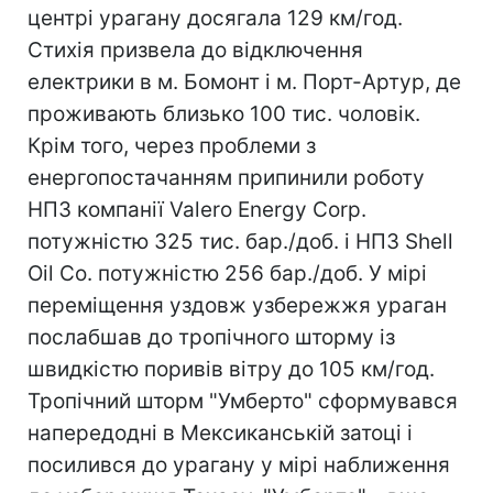
центрі урагану досягала 129 км/год.
Стихія призвела до відключення
електрики в м. Бомонт і м. Порт-Артур, де
проживають близько 100 тис. чоловік.
Крім того, через проблеми з
енергопостачанням припинили роботу
НПЗ компанії Valero Energy Corp.
потужністю 325 тис. бар./доб. і НПЗ Shell
Oil Co. потужністю 256 бар./доб. У мірі
переміщення уздовж узбережжя ураган
послабшав до тропічного шторму із
швидкістю поривів вітру до 105 км/год.
Тропічний шторм "Умберто" сформувався
напередодні в Мексиканській затоці і
посилився до урагану у мірі наближення