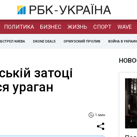
ПОЛИТИКА
БИЗНЕС
ЖИЗНЬ
СПОРТ
WAVE
БСТРЕЛ КИЕВА
DRONE DEALS
ОРМУЗСКИЙ ПРОЛИВ
ВОЙНА В УКРАИ
НОВО
ькій затоці
я ураган
1 мин