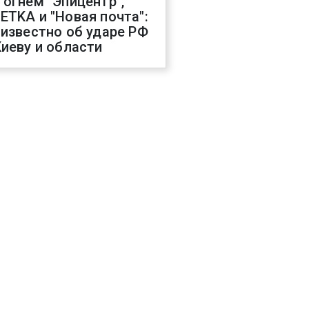
 огнем "Эпицентр",
ETKA и "Новая почта":
 известно об ударе РФ
Киеву и области