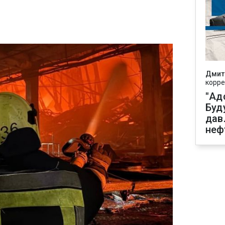
Дмит
корре
"Ад
Буд
дав
неф