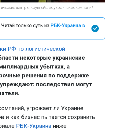
тические центры крупнейших украинских компаний
 Читай только суть из
РБК-Украина в
аки РФ по логистической
бласти некоторые украинские
миллиардных убытках, а
срочные решения по поддержке
дупреждают: последствия могут
патели.
омпаний, угрожает ли Украине
в и как бизнес пытается сохранить
ериале
РБК-Украина
ниже.