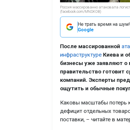
Россия массированно атаковала логис
(facebook.com/MNSKOB)
Не трать время на шум!
Google
После массированной
ат
инфраструктуре
Киева и о
бизнесы уже заявляют о 
правительство готовит 
компаний. Эксперты пре
ощутить и обычные поку
Каковы масштабы потерь к
дефицит отдельных товаро
поставки, – читайте в мат