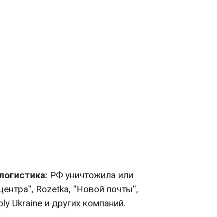
логистика:
РФ уничтожила или
нтра'', Rozetka, ''Новой почты'',
Moly Ukraine и других компаний.