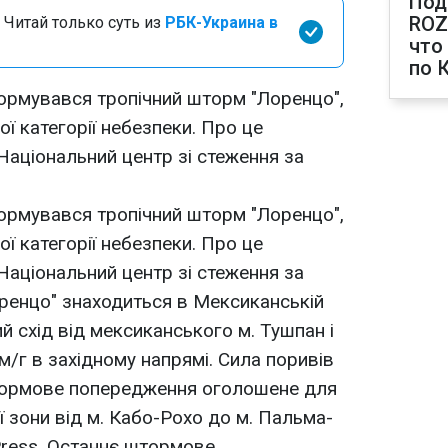
Под
ROZ
 Читай только суть из
РБК-Украина в
что
по 
ормувався тропічний шторм "Лоренцо",
ої категорії небезпеки. Про це
аціональний центр зі стеження за
ормувався тропічний шторм "Лоренцо",
ої категорії небезпеки. Про це
аціональний центр зі стеження за
оренцо" знаходиться в Мексиканській
ий схід від мексиканського м. Тушпан і
м/г в західному напрямі. Сила поривів
Штормове попередження оголошене для
 зони від м. Кабо-Рохо до м. Пальма-
Press. Останнє штормове