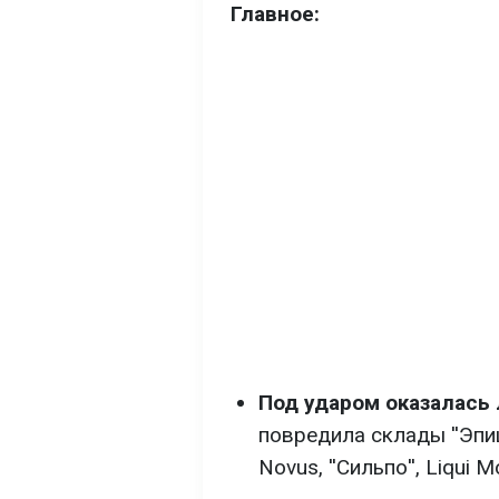
Главное:
Под ударом оказалась 
повредила склады ''Эпице
Novus, ''Сильпо'', Liqui 