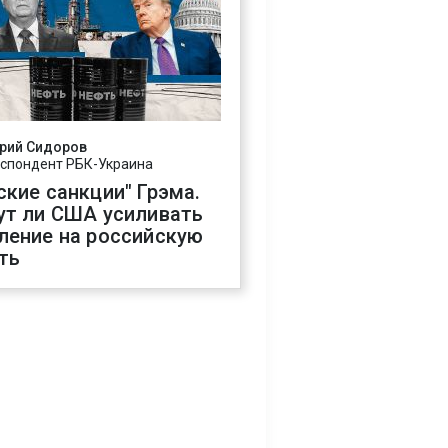
рий Сидоров
спондент РБК-Украина
ские санкции" Грэма.
ут ли США усиливать
ление на российскую
ть