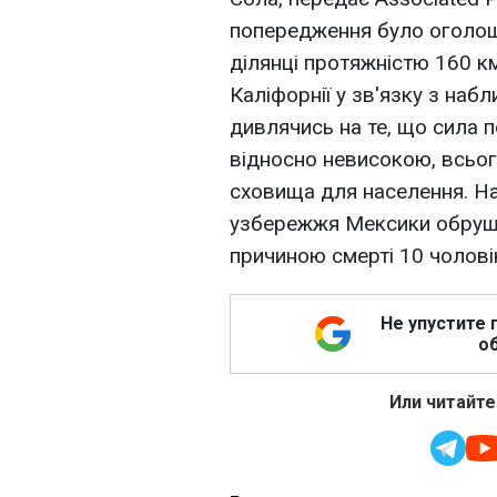
попередження було оголош
ділянці протяжністю 160 
Каліфорнії у зв'язку з наб
дивлячись на те, що сила 
відносно невисокою, всього
сховища для населення. На
узбережжя Мексики обрушив
причиною смерті 10 чоловік
Не упустите 
об
Или читайте