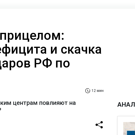
 прицелом:
ефицита и скачка
даров РФ по
12 мин
ским центрам повлияют на
АНАЛ
?