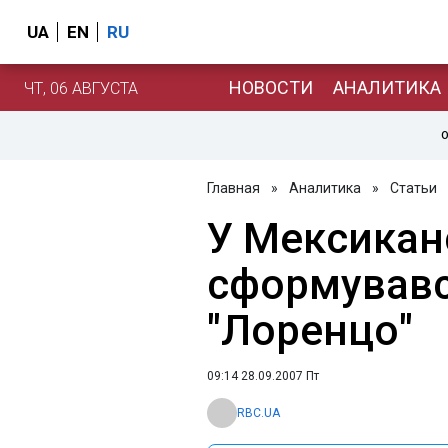
UA
EN
RU
НОВОСТИ
АНАЛИТИКА
ЧТ, 06 АВГУСТА
О
Главная
»
Аналитика
»
Статьи
У Мексиканс
сформувавс
"Лоренцо"
09:14 28.09.2007 Пт
RBC.UA