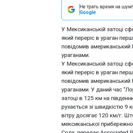
Не трать время на шум!
Google
У Мексиканській затоці сф
який переріс в ураган перш
повідомив американський Н
ураганами.
У Мексиканській затоці сф
який переріс в ураган перш
повідомив американський Н
ураганами. У даний час "Л
затоці в 125 км на південн
рухається зі швидкістю 9 к
вітру досягає 120 км/г. 
мексиканської прибережної
Сола, передає Associated 