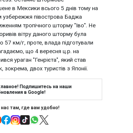
ене в Мексики всього 5 днів тому на
км узбережжя півострова Баджа
лиженням тропічного шторму "Іво". Не
поривів вітру даного шторму була
 57 км/г, проте, влада підготували
гадаємо, що 4 вересня ц.р. на
ся ураган "Генрієта", який став
, зокрема, двох туристів з Японії.
главное! Подпишитесь на наши
новления в Google!
 нас там, где вам удобно!