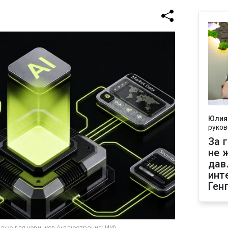
Юлия
руков
За 
не 
дав
инт
Ген
даже для новичков (иллюстрация: ИИ)