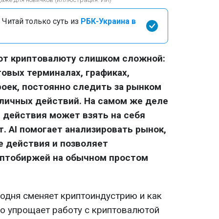
 Читай только суть из
РБК-Украина в
ают криптовалюту слишком сложной:
говых терминалах, графиках,
роек, постоянно следить за рынком
личных действий. На самом же деле
 действия может взять на себя
. AI помогает анализировать рынок,
е действия и позволяет
иптобиржей на обычном простом
годня сменяет криптоиндустрию и как
но упрощает работу с криптовалютой