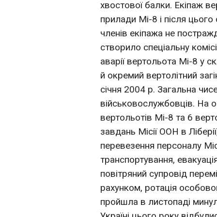
хвостової балки. Екіпаж в
прилади Мі-8 і після цього
членів екіпажа не постраж
створило спеціальну коміс
аварії вертольота Мі-8 у ск
й окремий вертолітний загі
січня 2004 р. Загальна чис
військовослужбовців. На о
вертольотів Мі-8 та 6 верт
завдань Місії ООН в Ліберії
перевезення персоналу Міс
транспортування, евакуаці
повітряний супровід перем
рахунком, ротація особовог
пройшла в листопаді минул
Україні цього року відбули