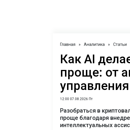
Главная
»
Аналитика
»
Статьи
Как AI дел
проще: от 
управления
12:00 07.08.2026 Пт
Разобраться в криптова
проще благодаря внедр
интеллектуальных асси