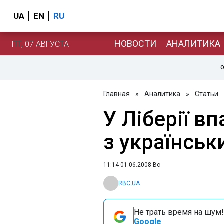
UA
EN
RU
НОВОСТИ
АНАЛИТИКА
ПТ, 07 АВГУСТА
О
Главная
»
Аналитика
»
Статьи
У Ліберії в
з українсь
11:14 01.06.2008 Вс
RBC.UA
Не трать время на шум!
Google