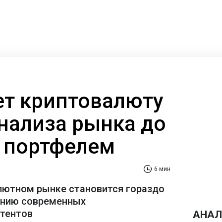
ает криптовалюту
анализа рынка до
 портфелем
6 мин
лютном рынке становится гораздо
ению современных
стентов
АНАЛ