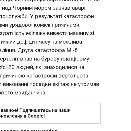
 над Чорним морем зазнав аварії
донслужби. У результаті катастрофи
ими урядової комісії причинами
здатність екіпажу вивести машину зі
тичний дефіцит часу та можлива
вління. Друга катастрофа Мі-8
вертоліт впав на бурову платформу
Усі 20 людей, які знаходилися на
ю причиною катастрофи вертольота
и виконанні посадки екіпаж не утримав
вого майданчика.
главное! Подпишитесь на наши
новления в Google!