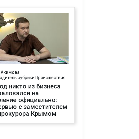
 Акимова
одитель рубрики Происшествия
год никто из бизнеса
жаловался на
ление официально:
ервью с заместителем
прокурора Крымом