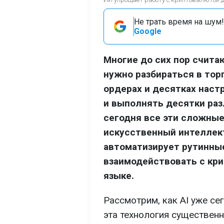
Не трать время на шум!
Google
Многие до сих пор счит
нужно разбираться в тор
ордерах и десятках наст
и выполнять десятки раз
сегодня все эти сложные
искусственный интеллект
автоматизирует рутинны
взаимодействовать с кр
языке.
Рассмотрим, как AI уже се
эта технология существен