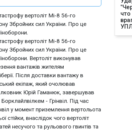
Уда
"Че
что
атастрофу вертоліт Мі-8 56-го
вра
ону Збройних сил України. Про це
УП
іноборони.
атастрофу вертоліт Мі-8 56-го
ону Збройних сил України. Про це
іноборони. Вертоліт виконував
езення вантажів жителям
берії. Після доставки вантажу в
нський екіпаж, який очолював
полковник Юрій Гаманюк, завершував
 Борклайлвілкем - Грінвіл. Під час
нвіл у момент приземлення вертольота
ї стійки, внаслідок чого вертоліт
ей несучого та рульового гвинтів та