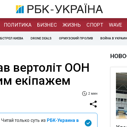
ПОЛИТИКА
БИЗНЕС
ЖИЗНЬ
СПОРТ
WAVE
БСТРЕЛ КИЕВА
DRONE DEALS
ОРМУЗСКИЙ ПРОЛИВ
ВОЙНА В УКРАИ
НОВО
пав вертоліт ООН
ким екіпажем
2 мин
 Читай только суть из
РБК-Украина в