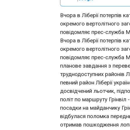
Вчора в Ліберії потерпів к
окремого вертолітного заг
повідомляє прес-служба М
Вчора в Ліберії потерпів к
окремого вертолітного заг
повідомляє прес-служба М
планове завдання з перев
труднодоступних районів Лі
певний район Ліберії украї
досвідчений льотчик, під
політ по маршруту Грінвіл -
посадки на майданчику Грі
відбулася поломка передньо
отримав пошкодження лопат