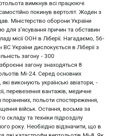
ертольота вимкнув всі працюючі
 самостійно покинув вертоліт. Жоден з
дав. Міністерство оборони України
ію для з'ясування причин та обставин
ладі місії ООН в Ліберії. Нагадаємо, 56-
н ВС України дислокується в Ліберії з
ельність загону - 300
зброєнні загону знаходяться 8
ольотів Мі-24. Серед основних
, які виконують українські авіатори, -
ії, перевезення вантажів, медичне
я поранених, польоти спостереження,
іщення військ. Остання, восьма за
о складу та техніки підрозділу
ого року. Необхідно відзначити, що в
ся дві катастрофи вертольотів Мі-8. Як