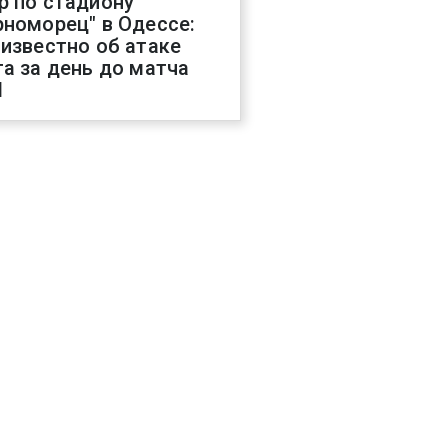
р по стадиону
рноморец" в Одессе:
 известно об атаке
га за день до матча
Л