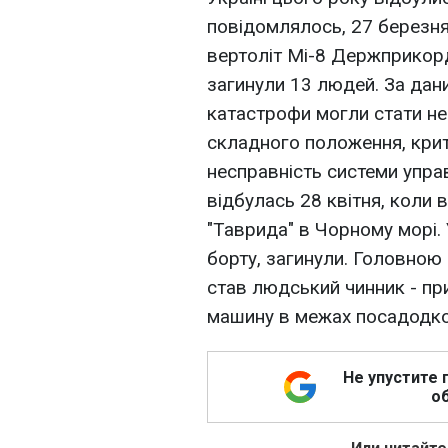
повідомлялось, 27 березня
вертоліт Мі-8 Держприкор
загинули 13 людей. За дан
катастрофи могли стати не
складного положення, кри
несправність системи упра
відбулась 28 квітня, коли 
"Таврида" в Чорному морі. 
борту, загинули. Головно
став людський чинник - пр
машину в межах посадодко
Не упустите 
об