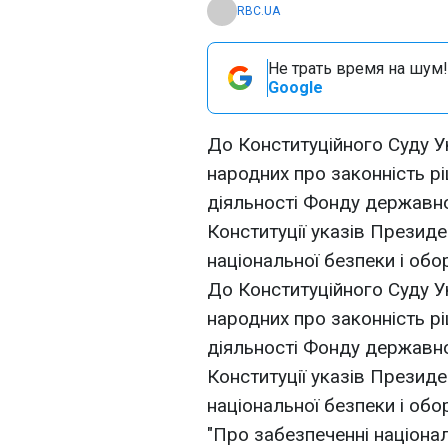
RBC.UA
Не трать время на шум!
Google
До Конституційного Суду У
народних про законність р
діяльності Фонду державно
Конституції указів Презид
національної безпеки і обо
До Конституційного Суду У
народних про законність р
діяльності Фонду державно
Конституції указів Презид
національної безпеки і обо
"Про забезпеченні націонал