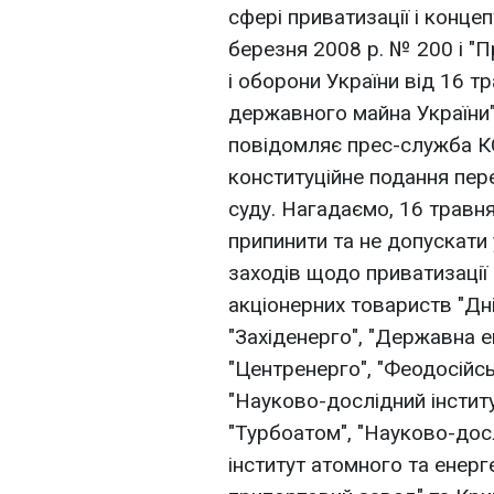
сфері приватизації і концеп
березня 2008 р. № 200 і "
і оборони України від 16 т
державного майна України"
повідомляє прес-служба К
конституційне подання пер
суду. Нагадаємо, 16 травн
припинити та не допускати
заходів щодо приватизації
акціонерних товариств "Дн
"Західенерго", "Державна 
"Центренерго", "Феодосійс
"Науково-дослідний інстит
"Турбоатом", "Науково-дос
інститут атомного та енер