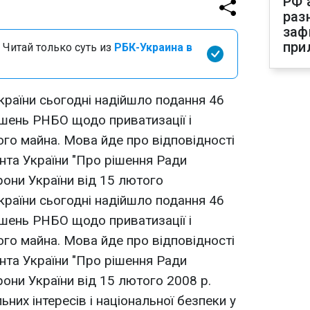
РФ 
раз
заф
при
 Читай только суть из
РБК-Украина в
країни сьогодні надійшло подання 46
ішень РНБО щодо приватизації і
го майна. Мова йде про відповідності
ента України "Про рішення Ради
рони України від 15 лютого
країни сьогодні надійшло подання 46
ішень РНБО щодо приватизації і
го майна. Мова йде про відповідності
ента України "Про рішення Ради
рони України від 15 лютого 2008 р.
ьних інтересів і національної безпеки у