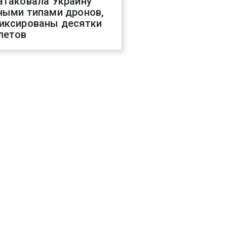
атаковала Украину
ными типами дронов,
иксированы десятки
летов