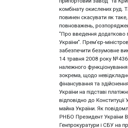
припортовий завод" та Кри
комбінату окислених руд. 
повинен скасувати як таке
повноважень, розпоряджен
"Про введення додатково 
України". Прем'єр-міністро
забезпечити безумовне вик
14 травня 2008 року №436
належного функціонування
зокрема, щодо невідклад
фінансування та здійсненн
України на підставі платіж
відповідно до Конституції
майна України. Як повідомл
РНБО Президент України В
Генпрокуратури і СБУ на п