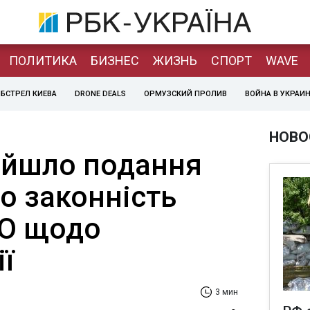
ПОЛИТИКА
БИЗНЕС
ЖИЗНЬ
СПОРТ
WAVE
БСТРЕЛ КИЕВА
DRONE DEALS
ОРМУЗСКИЙ ПРОЛИВ
ВОЙНА В УКРАИ
НОВО
ійшло подання
о законність
БО щодо
ї
3 мин