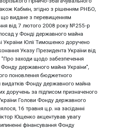
ворізького гірничо-збагачувального
Також Кабмін, згідно з рішенням РНБО,
, що видане з перевищенням
ня від 7 лютого 2008 року №255-р
посад у Фонді державного майна
ві України Юлії Тимошенко доручено
онання Указу Президента України від
 "Про заходи щодо забезпечення
 Фонду державного майна України",
ного поновлення бюджетного
я видатків Фонду державного майна
них доручень за підписом призначеного
 України Голови Фонду державного
ялося, 16 травня ц.р. на засіданні
іктор Ющенко акцентував увагу
рипиненні фінансування Фонду