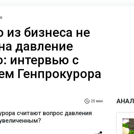
ю
о из бизнеса не
на давление
: интервью с
ем Генпрокурора
АНАЛ
25 мин
урора считают вопрос давления
еувеличенным?