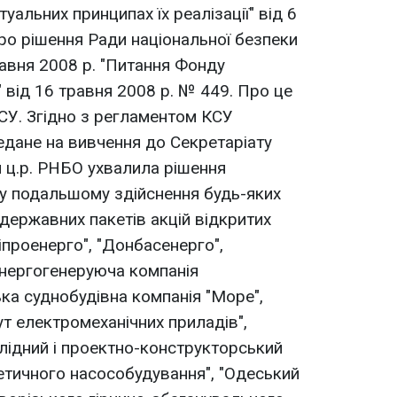
туальних принципах їх реалізації" від 6
Про рішення Ради національної безпеки
равня 2008 р. "Питання Фонду
 від 16 травня 2008 р. № 449. Про це
СУ. Згідно з регламентом КСУ
едане на вивчення до Секретаріату
я ц.р. РНБО ухвалила рішення
 у подальшому здійснення будь-яких
 державних пакетів акцій відкритих
іпроенерго", "Донбасенерго",
енергогенеруюча компанія
ька суднобудівна компанія "Море",
ут електромеханічних приладів",
лідний і проектно-конструкторський
гетичного насособудування", "Одеський