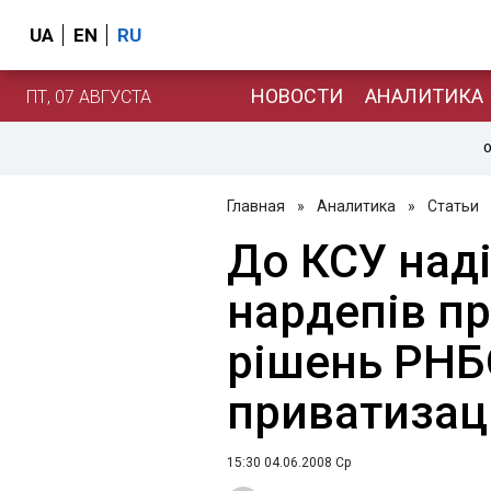
UA
EN
RU
НОВОСТИ
АНАЛИТИКА
ПТ, 07 АВГУСТА
О
Главная
»
Аналитика
»
Статьи
До КСУ над
нардепів пр
рішень РН
приватизаці
15:30 04.06.2008 Ср