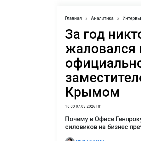
Главная
»
Аналитика
»
Интервь
За год никт
жаловался 
официально
заместител
Крымом
10:00 07.08.2026 Пт
Почему в Офисе Генпрок
силовиков на бизнес пр