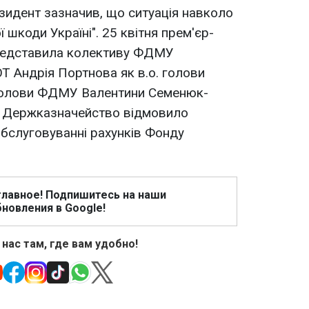
зидент зазначив, що ситуація навколо
шкоди Україні". 25 квітня прем'єр-
представила колективу ФДМУ
Т Андрія Портнова як в.о. голови
 голови ФДМУ Валентини Семенюк-
р. Держказначейство відмовило
бслуговуванні рахунків Фонду
главное! Подпишитесь на наши
новления в Google!
 нас там, где вам удобно!