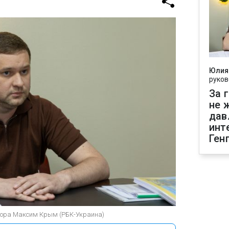
Юлия
руков
За 
не 
дав
инт
Ген
урора Максим Крым (РБК-Украина)