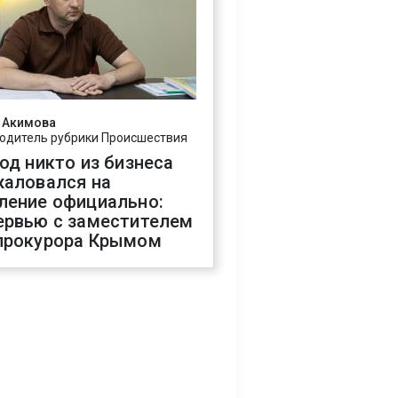
 Акимова
одитель рубрики Происшествия
год никто из бизнеса
жаловался на
ление официально:
ервью с заместителем
прокурора Крымом