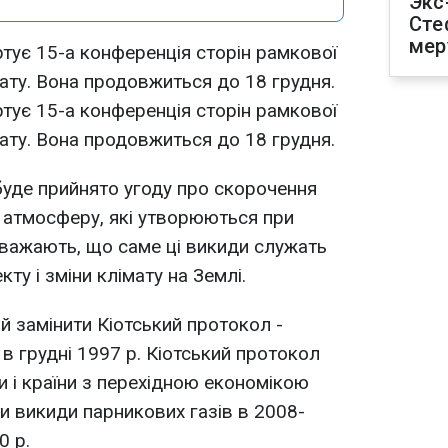
Экс
Сте
мер
ртує 15-а конференція сторін рамкової
мату. Вона продовжиться до 18 грудня.
ртує 15-а конференція сторін рамкової
мату. Вона продовжиться до 18 грудня.
 буде прийнято угоду про скорочення
в атмосферу, які утворюються при
вважають, що саме ці викиди служать
у і зміни клімату на Землі.
 замінити Кіотський протокол -
 в грудні 1997 р. Кіотський протокол
и і країни з перехідною економікою
и викиди парникових газів в 2008-
0 р.