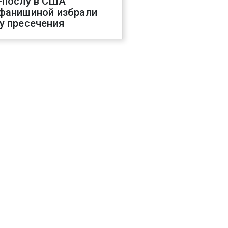
-послу в США
фанишиной избрали
у пресечения