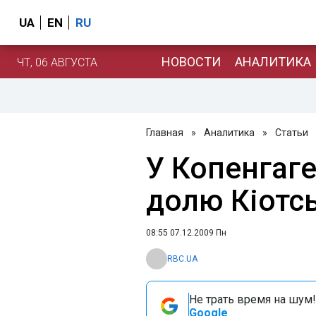
UA
EN
RU
НОВОСТИ
АНАЛИТИКА
ЧТ, 06 АВГУСТА
Главная
»
Аналитика
»
Статьи
У Копенгаге
долю Кіотс
08:55 07.12.2009 Пн
RBC.UA
Не трать время на шум!
Google