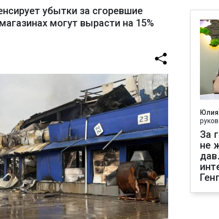
енсирует убытки за сгоревшие
 магазинах могут вырасти на 15%
Юлия
руков
За 
не 
дав
инт
Ген