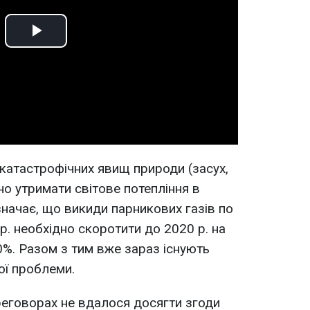
Play
Video
катастрофічних явищ природи (засух,
дно утримати світове потепління в
значає, що викиди парникових газів по
р. необхідно скоротити до 2020 р. на
50%. Разом з тим вже зараз існують
ої проблеми.
реговорах не вдалося досягти згоди