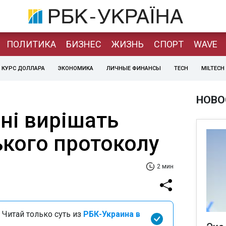
ПОЛИТИКА
БИЗНЕС
ЖИЗНЬ
СПОРТ
WAVE
КУРС ДОЛЛАРА
ЭКОНОМИКА
ЛИЧНЫЕ ФИНАНСЫ
TECH
MILTECH
НОВО
ні вирішать
ького протоколу
2 мин
 Читай только суть из
РБК-Украина в