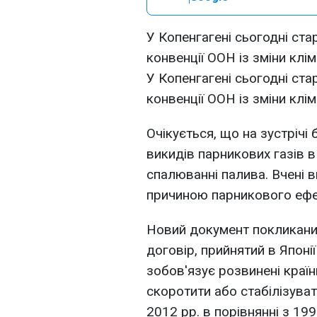
У Копенгагені сьогодні ста
конвенції ООН із зміни клі
У Копенгагені сьогодні ста
конвенції ООН із зміни клі
Очікується, що на зустрічі
викидів парникових газів 
спалюванні палива. Вчені 
причиною парникового ефект
Новий документ покликаний
договір, прийнятий в Японії
зобов'язує розвинені країн
скоротити або стабілізуват
2012 рр. в порівнянні з 199