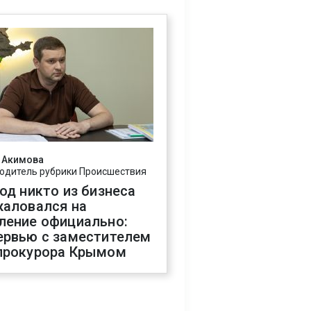
 Акимова
одитель рубрики Происшествия
год никто из бизнеса
жаловался на
ление официально:
ервью с заместителем
прокурора Крымом