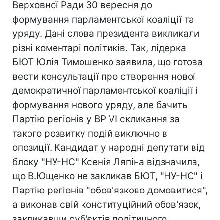
Верховної Ради 30 вересня до
формування парламентської коаліції та
уряду. Дані слова президента викликали
різні коментарі політиків. Так, лідерка
БЮТ Юлія Тимошенко заявила, що готова
вести консультації про створення нової
демократичної парламентської коаліції і
формування нового уряду, але бачить
Партію регіонів у ВР VI скликання за
такого розвитку подій виключно в
опозиції. Кандидат у народні депутати від
блоку "НУ-НС" Ксенія Ляпіна відзначила,
що В.Ющенко не закликав БЮТ, "НУ-НС" і
Партію регіонів "обов'язково домовитися",
а виконав свій конституційний обов'язок,
закликавши суб'єктів політичного