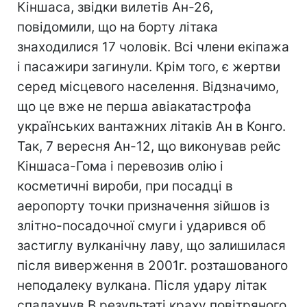
Кіншаса, звідки вилетів Ан-26,
повідомили, що на борту літака
знаходилися 17 чоловік. Всі члени екіпажа
і пасажири загинули. Крім того, є жертви
серед місцевого населення. Відзначимо,
що це вже не перша авіакатастрофа
українських вантажних літаків Ан в Конго.
Так, 7 вересня Ан-12, що виконував рейс
Кiншаса-Гома і перевозив олiю і
косметичні вироби, при посадці в
аеропорту точки призначення зійшов із
злітно-посадочної смуги і ударився об
застиглу вулканічну лаву, що залишилася
після виверження в 2001г. розташованого
неподалеку вулкана. Після удару літак
cпалахнув.В результатi краху повітряного