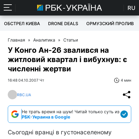
RU
ОБСТРЕЛ КИЕВА
DRONE DEALS
ОРМУЗСКИЙ ПРОЛИВ
Главная
»
Аналитика
»
Статьи
У Конго Ан-26 звалився на
житловий квартал і вибухнув: є
численні жертви
16:48 04.10.2007 Чт
4 мин
RBC.UA
Не трать время на шум! Читай только суть из
РБК-Украина в Google
Сьогодні вранці в густонаселеному