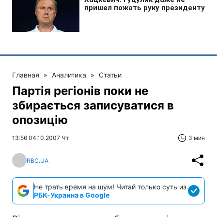
Главная
»
Аналитика
»
Статьи
Партія регіонів поки не
збирається записуватися в
опозицію
13:56 04.10.2007 Чт
3 мин
RBC.UA
Не трать время на шум! Читай только суть из
РБК-Украина в Google