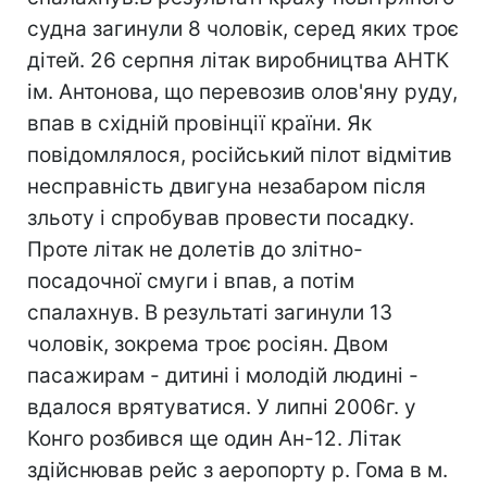
судна загинули 8 чоловік, серед яких троє
дітей. 26 серпня літак виробництва АНТК
ім. Антонова, що перевозив олов'яну руду,
впав в східній провінції країни. Як
повідомлялося, російський пілот відмітив
несправність двигуна незабаром після
зльоту і спробував провести посадку.
Проте літак не долетів до злітно-
посадочної смуги і впав, а потім
спалахнув. В результаті загинули 13
чоловік, зокрема троє росіян. Двом
пасажирам - дитині і молодій людині -
вдалося врятуватися. У липні 2006г. у
Конго розбився ще один Ан-12. Літак
здійснював рейс з аеропорту р. Гома в м.