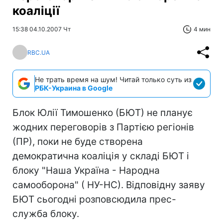
коаліції
15:38 04.10.2007 Чт
4 мин
RBC.UA
Не трать время на шум! Читай только суть из
РБК-Украина в Google
Блок Юлії Тимошенко (БЮТ) не планує
жодних переговорів з Партією регіонів
(ПР), поки не буде створена
демократична коаліція у складі БЮТ і
блоку "Наша Україна - Народна
самооборона" ( НУ-НС). Відповідну заяву
БЮТ сьогодні розповсюдила прес-
служба блоку.