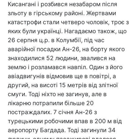
Кисангані і розбився незабаром після
зльоту в гірському районі. Жертвами
катастрофи стали четверо чоловік, троє з
яких були українці. Нагадаємо також, що
26 серпня ц.р. в Колумбії, під час
аварійної посадки Ан-26, на борту якого
знаходилися 52 людини, звалився на
землю і розламався навпіл. Один з його
авіадвигунів відмовив ще в повітрі, а
другий, на висоті 15 метрів від злітної
смуги. Тоді ніхто не загинув, але в
лікарню потрапили більше 20
постраждалих. 7 січня Ан-26 з
турецькими робочими впав в 200 м від
аеропорту Багдада. Тоді загинули 34