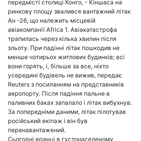
передмісті столиці Конго, - Кіншаса на
ринкову площу звалився вантажний літак
Ан -26, що належить місцевій
авіакомпанії Africa 1. Авіакатастрофа
трапилась через кiлька хвилин після
зльоту. При падінні літак пошкодив не
менше чотирьох житлових будинків; всі
вони горять, і, бiльше за все, ніхто
усередині будівель не вижив, передає
Reuters з посиланням на представників
аеропорту. Після падіння пальне в
паливних баках запалало і літак вибухнув.
За попередніми даними, літак пілотував
російський екіпаж і він був
перенавантажений.
Сьогодні вранці в густонаселеному