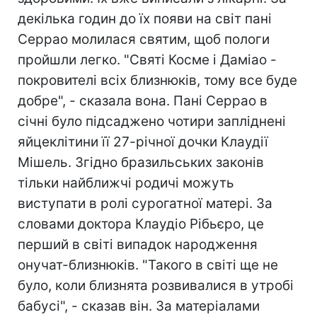
декілька годин до їх появи на світ пані
Серрао молилася святим, щоб пологи
пройшли легко. "Святі Косме і Даміао -
покровителі всіх близнюків, тому все буде
добре", - сказала вона. Пані Серрао в
січні було підсаджено чотири запліднені
яйцеклітини її 27-річної дочки Клаудії
Мішель. Згідно бразильських законів
тільки найближчі родичі можуть
виступати в ролі сурогатної матері. За
словами доктора Клаудіо Рібьєро, це
перший в світі випадок народження
онучат-близнюків. "Такого в світі ще не
було, коли близнята розвивалися в утробі
бабусі", - сказав він. За матеріалами