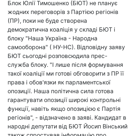
Блок Юлії Тимошенко (БЮТ) не планує
жодних переговорів з Партією регіонів
(ПР), поки не буде створена
демократична коаліція у складі БЮТ і
блоку "Наша Україна - Народна
самооборона" ( НУ-НС). Відповідну заяву
БЮТ сьогодні розповсюдила прес-
служба блоку. "І лише після формування
такої коаліції ми готові обговорити з ПР її
права і обов'язки як парламентської
опозиції. Наша політична сила готова
гарантувати опозиції широкі контрольні
функції, навіть якщо опозицією є Партія
регіонів", - відзначено в заяві. Кандидат в
народні депутати від БЮТ Йосип Вінський
також спростував інформацію про