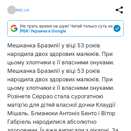
RBC.UA
Не трать время на шум! Читай только суть из
РБК-Украина в Google
Мешканка Бразилії у віці 53 років
народила двох здорових малюків. При
цьому хлопчики є її власними онуками.
Мешканка Бразилії у віці 53 років
народила двох здорових малюків. При
цьому хлопчики є її власними онуками.
Розінете Серрао стала сурогатною
матір'ю для дітей власної дочки Клаудії
Мішель. Близнюки Антоніо Бенто і Вітор
Габріель народилися абсолютно
здоровими. Їх вже виписали з лікарні. За