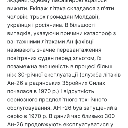
людини, одному пасажирові вдалося
вижити. Екіпаж літака складався з п'яти
чоловік: трьох громадян Молдавії,
українця і росіянина. В більшості
випадків, указуючи причини катастроф з
вантажними літаками Ан фахівці
називають значне перевантаження
повітряних суден перед зльотом, їх
позамежна зношеність в процесі більш
ніж 30-річної експлуатації (служба літаків
Ан-26 в радянських Збройних Силах
почалася в 1970 р.) і відсутність
cерйозного предполiтного технічного
обслуговування. АН -26 був запущений в
серію в 1970 р. В даний час близько 300
Ан-26 продовжують експлуатуватися у