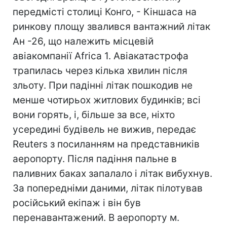
передмісті столиці Конго, - Кіншаса на
ринкову площу звалився вантажний літак
Ан -26, що належить місцевій
авіакомпанії Africa 1. Авіакатастрофа
трапилась через кiлька хвилин після
зльоту. При падінні літак пошкодив не
менше чотирьох житлових будинків; всі
вони горять, і, бiльше за все, ніхто
усередині будівель не вижив, передає
Reuters з посиланням на представників
аеропорту. Після падіння пальне в
паливних баках запалало і літак вибухнув.
За попередніми даними, літак пілотував
російський екіпаж і він був
перенавантажений. В аеропорту м.