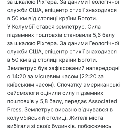
за шкалою Ріхтера. За даними Геологічної
служби США, епіцентр стихії знаходився
в 50 км від столиці країни Боготи.
У Колумбії стався землетрус. Сила
підземних поштовхів становила 5,6 балу
за шкалою Ріхтера. За даними Геологічної
служби США, епіцентр стихії знаходився
в 50 км від столиці країни Боготи.
Землетрус був зафіксований напередодні
о 14:20 за місцевим часом (22:20 за
київським часом). Спочатку американські
сейсмологи оцінили силу підземних
поштовхів у 5,8 балу, передає Associated
Press. Землетрус виразно відчувався в
колумбійській столиці. Жителі міста
вибігали зі своїх будинків, побоюючись