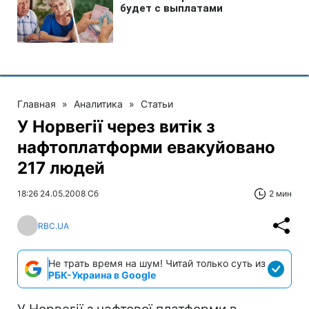
Главная
»
Аналитика
»
Статьи
У Норвегії через витік з
нафтоплатформи евакуйовано
217 людей
18:26 24.05.2008 Сб
2 мин
RBC.UA
Не трать время на шум! Читай только суть из
РБК-Украина в Google