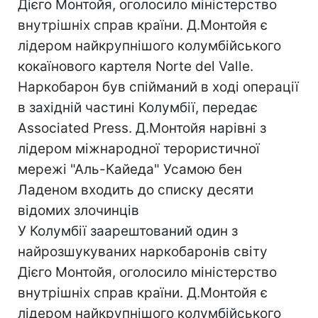
Дієго Монтойя, оголосило міністерство
внутрішніх справ країни. Д.Монтойя є
лідером найкрупнішого колумбійського
кокаїнового картеля Norte del Valle.
Наркобарон був спійманий в ході операції
в західній частині Колумбії, передає
Associated Press. Д.Монтойя нарівні з
лідером міжнародної терористичної
мережі "Аль-Кайеда" Усамою бен
Ладеном входить до списку десяти
відомих злочинців
У Колумбії заарештований один з
найрозшукуваних наркобаронів світу
Дієго Монтойя, оголосило міністерство
внутрішніх справ країни. Д.Монтойя є
лідером найкрупнішого колумбійського