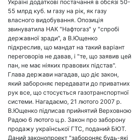
Україні додаткові постачання в обсязі 50-
55 млрд куб. м газу на рік, як газу
власного видобування. Опозиція
звинуватила НАК "Нафтогаз" у "спробі
державної зради", а В.Ющенко
підкреслив, що мандат на такий варіант
переговорів не давав, і "те, що заявив цей
пан, не має ніяких правових підстав".
Глава держави нагадав, що діє закон,
який забороняє передавати до приватних
рук все, що стосується газотранспортної
системи. Нагадаємо, 21 лютого 2007 р.
В.Ющенко підписав прийнятий Верховною
Радою 6 лютого ц.р. Закон про заборону
продажу української ГТС, поданий БЮТ.
Даний законопроект "забороняє будь-які