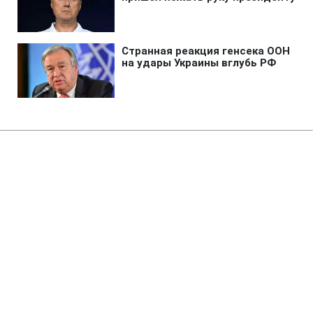
Главная
»
Аналитика
»
Статьи
М.Ставнійчук: Референдум
щодо Конституції можливий
після виборів
17:58 10.09.2007 Пн
3 мин
RBC.UA