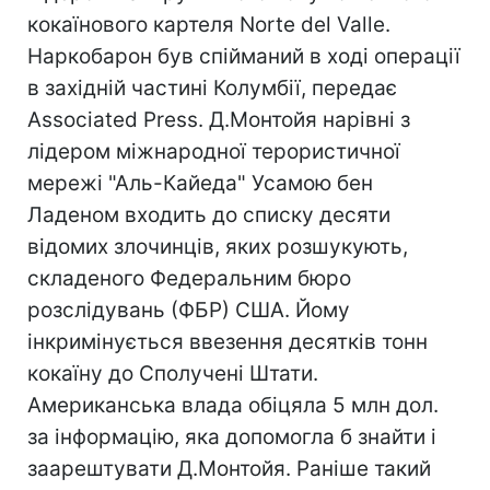
кокаїнового картеля Norte del Valle.
Наркобарон був спійманий в ході операції
в західній частині Колумбії, передає
Associated Press. Д.Монтойя нарівні з
лідером міжнародної терористичної
мережі "Аль-Кайеда" Усамою бен
Ладеном входить до списку десяти
відомих злочинців, яких розшукують,
складеного Федеральним бюро
розслідувань (ФБР) США. Йому
інкримінується ввезення десятків тонн
кокаїну до Сполучені Штати.
Американська влада обіцяла 5 млн дол.
за інформацію, яка допомогла б знайти і
заарештувати Д.Монтойя. Раніше такий