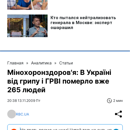
Главная
»
Аналитика
»
Статьи
Мінохоронздоров'я: В Україні
від грипу і ГРВІ померло вже
265 людей
20:38 13.11.2009 Пт
2 мин
RBC.UA
Не трать время на шум! Читай только суть из