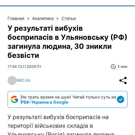
Главная
»
Аналитика
»
Статьи
У результаті вибухів
боєприпасів в Ульяновську (РФ)
загинула людина, 30 зникли
безвісти
17:54 13.11.2009 Пт
3 мин
RBC.UA
Не трать время на шум! Читай только суть из
РБК-Украина в Google
У результаті вибухів боєприпасів на
території військових складів в
Ульяновську (Росія) загинула людина,