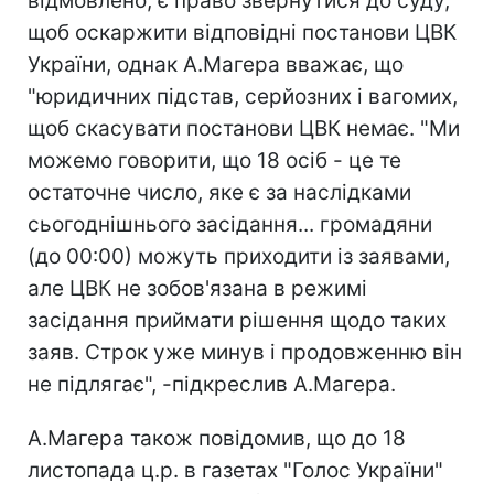
відмовлено, є право звернутися до суду,
щоб оскаржити відповідні постанови ЦВК
України, однак А.Магера вважає, що
"юридичних підстав, серйозних і вагомих,
щоб скасувати постанови ЦВК немає. "Ми
можемо говорити, що 18 осіб - це те
остаточне число, яке є за наслідками
сьогоднішнього засідання... громадяни
(до 00:00) можуть приходити із заявами,
але ЦВК не зобов'язана в режимі
засідання приймати рішення щодо таких
заяв. Строк уже минув і продовженню він
не підлягає", -підкреслив А.Магера.
А.Магера також повідомив, що до 18
листопада ц.р. в газетах "Голос України"