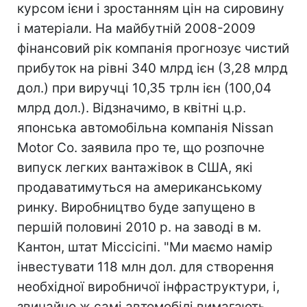
курсом ієни і зростанням цін на сировину
і матеріали. На майбутній 2008-2009
фінансовий рік компанія прогнозує чистий
прибуток на рівні 340 млрд ієн (3,28 млрд
дол.) при виручці 10,35 трлн ієн (100,04
млрд дол.). Відзначимо, в квітні ц.р.
японська автомобільна компанія Nissan
Motor Co. заявила про те, що розпочне
випуск легких вантажівок в США, які
продаватимуться на американському
ринку. Виробництво буде запущено в
першій половині 2010 р. на заводі в м.
Кантон, штат Міссісіпі. "Ми маємо намір
інвестувати 118 млн дол. для створення
необхідної виробничої інфраструктури, і,
звичайно ж самі автомобілі вимагають