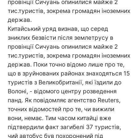
провінції Сичуань опинилися майже 2
тис.туристів, зокрема громадян іноземних
держав.
Китайський уряд визнав, що серед
зниклих безвісти після землетрусу в
провінції Сичуань опинилися майже 2
тис.туристів, зокрема громадян іноземних
держав. Поки точно відомо лише про те,
що в зруйнованих районах знаходяться 15
туристів з Великобританії, які їздили до
Волоні, - відомого центру розведення
панд. Як повідомляє агентство Reuters,
точних відомостей про те, чи вижили
вони, немає. Тим часом китайці вже
підтвердили факт загибелі 37 туристів,
чий автобус був похоронений під