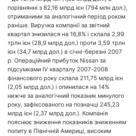
порівнянні з 82,16 млрд ієн (794 млн дол.),
отриманими за аналогічний період роком
раніше. Виручка компанії за звітний
квартал знизилася на 16,8% і склала 2,99
трлн ієн (28,9 млрд дол.) проти 3,59 трлн
ієн (34,7 млрд дол.) в січні-березні 2007
р. Операційний прибуток Nissan за
підсумками IV кварталу 2007-2008
фінансового року склала 211,75 млрд ієн
(2,05 млрд дол.) і опинилася на 14%
нижче за аналогічний показник минулого
року, зафіксованого на позначці 245,23
млрд ієн (2,37 млрд дол.). Компанія
пояснює зниження показників зниженням
попиту в Північній Америці, високим