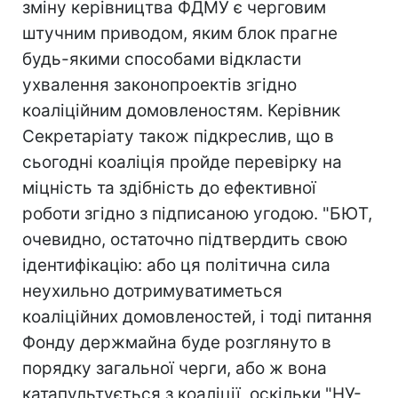
зміну керівництва ФДМУ є черговим
штучним приводом, яким блок прагне
будь-якими способами відкласти
ухвалення законопроектів згідно
коаліційним домовленостям. Керівник
Секретаріату також підкреслив, що в
сьогодні коаліція пройде перевірку на
міцність та здібність до ефективної
роботи згідно з підписаною угодою. "БЮТ,
очевидно, остаточно підтвердить свою
ідентифікацію: або ця політична сила
неухильно дотримуватиметься
коаліційних домовленостей, і тоді питання
Фонду держмайна буде розглянуто в
порядку загальної черги, або ж вона
катапультується з коаліції, оскільки "НУ-