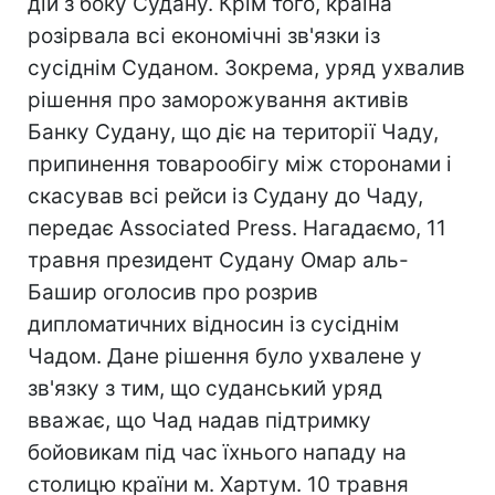
дій з боку Судану. Крім того, країна
розірвала всі економічні зв'язки із
сусіднім Суданом. Зокрема, уряд ухвалив
рішення про заморожування активів
Банку Судану, що діє на території Чаду,
припинення товарообігу між сторонами і
скасував всі рейси із Судану до Чаду,
передає Associated Press. Нагадаємо, 11
травня президент Судану Омар аль-
Башир оголосив про розрив
дипломатичних відносин із сусіднім
Чадом. Дане рішення було ухвалене у
зв'язку з тим, що суданський уряд
вважає, що Чад надав підтримку
бойовикам під час їхнього нападу на
столицю країни м. Хартум. 10 травня