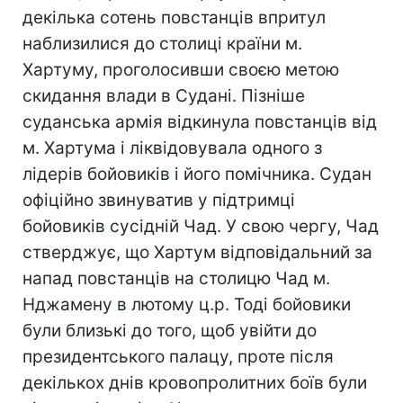
декілька сотень повстанців впритул
наблизилися до столиці країни м.
Хартуму, проголосивши своєю метою
скидання влади в Судані. Пізніше
суданська армія відкинула повстанців від
м. Хартума і ліквідовувала одного з
лідерів бойовиків і його помічника. Судан
офіційно звинуватив у підтримці
бойовиків сусідній Чад. У свою чергу, Чад
стверджує, що Хартум відповідальний за
напад повстанців на столицю Чад м.
Нджамену в лютому ц.р. Тоді бойовики
були близькі до того, щоб увійти до
президентського палацу, проте після
декількох днів кровопролитних боїв були