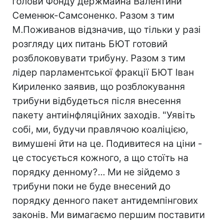
голови Фонду держмайна Валентини
Семенюк-Самсоненко. Разом з тим
М.Поживанов відзначив, що тільки у разі
розгляду цих питань БЮТ готовий
розблоковувати трибуну. Разом з тим
лідер парламентської фракції БЮТ Іван
Кириленко заявив, що розблокування
трибуни відбудеться після внесення
пакету антиінфляційних заходів. "Уявіть
собі, ми, будучи правлячою коаліцією,
вимушені йти на це. Подивитеся на ціни -
це стосується кожного, а що стоїть на
порядку денному?... Ми не зійдемо з
трибуни поки не буде внесений до
порядку денного пакет антидемпінгових
законів. Ми вимагаємо першим поставити