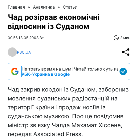
Главная
»
Аналитика
»
Статьи
Чад розірвав економічні
відносини із Суданом
09:56 13.05.2008 Вт
2 мин
RBC.UA
Не трать время на шум! Читай только суть из
РБК-Украина в Google
Чад закрив кордон із Суданом, заборонив
мовлення суданських радіостанцій на
території країни і продаж носіїв із
суданською музикою. Про це повідомив
міністр зв'язку Чалда Махамат Хіссене,
передає Associated Press.