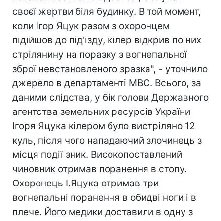
своєї жертви біля будинку. В той момент,
коли Ігор Яцук разом з охоронцем
підійшов до під'їзду, кілер відкрив по них
стрілянину на поразку з вогнепальної
зброї невстановленого зразка", - уточнило
джерело в департаменті МВС. Всього, за
даними слідства, у бік голови Державного
агентства земельних ресурсів України
Ігоря Яцука кілером було вистріляно 12
куль, після чого нападаючий злочинець з
місця події зник. Високопоставлений
чиновник отримав поранення в стопу.
Охоронець І.Яцука отримав три
вогнепальнi поранення в обидві ноги і в
плече. Його медики доставили в одну з