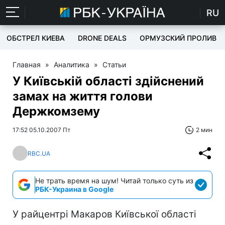
RU
ОБСТРЕЛ КИЕВА
DRONE DEALS
ОРМУЗСКИЙ ПРОЛИВ
Главная
»
Аналитика
»
Статьи
У Київській області здійснений
замах на життя голови
Держкомзему
17:52 05.10.2007 Пт
2 мин
RBC.UA
Не трать время на шум! Читай только суть из
РБК-Украина в Google
У райцентрі Макаров Київської області