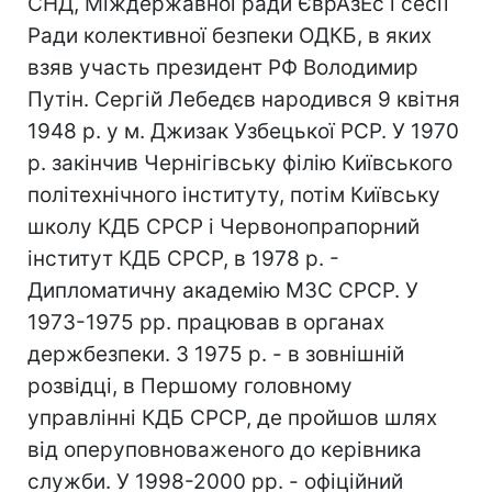
СНД, Міждержавної ради ЄврАзЕс і сесії
Ради колективної безпеки ОДКБ, в яких
взяв участь президент РФ Володимир
Путін. Сергій Лебедєв народився 9 квітня
1948 р. у м. Джизак Узбецької РСР. У 1970
р. закінчив Чернігівську філію Київського
політехнічного інституту, потім Київську
школу КДБ СРСР і Червонопрапорний
інститут КДБ СРСР, в 1978 р. -
Дипломатичну академію МЗС СРСР. У
1973-1975 рр. працював в органах
держбезпеки. З 1975 р. - в зовнішній
розвідці, в Першому головному
управлінні КДБ СРСР, де пройшов шлях
від оперуповноваженого до керівника
служби. У 1998-2000 рр. - офіційний