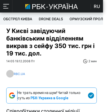
RU
ОБСТРЕЛ КИЕВА
DRONE DEALS
ОРМУЗСКИЙ ПРОЛИВ
У Києві завідуючий
банківським відділенням
викрав з сейфу 350 тис. грн і
19 тис. дол.
14:05 19.12.2008 Пт
2 мин
RBC.UA
Не трать время на шум! Читай только
суть из
РБК-Украина в Google
Співробітники столичної міліції