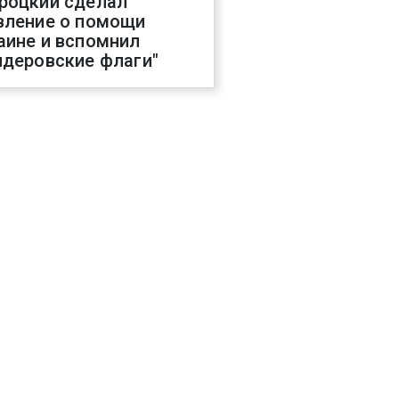
роцкий сделал
вление о помощи
аине и вспомнил
ндеровские флаги"