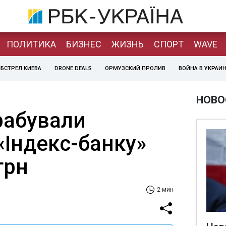
ПОЛИТИКА
БИЗНЕС
ЖИЗНЬ
СПОРТ
WAVE
БСТРЕЛ КИЕВА
DRONE DEALS
ОРМУЗСКИЙ ПРОЛИВ
ВОЙНА В УКРАИ
НОВО
рабували
«Індекс-банку»
грн
2 мин