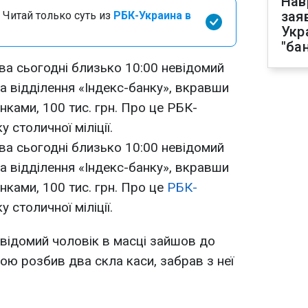
Нав
зая
 Читай только суть из
РБК-Украина в
Укр
"ба
ва сьогодні близько 10:00 невідомий
а відділення «Індекс-банку», вкравши
інками, 100 тис. грн. Про це РБК-
у столичної міліції.
ва сьогодні близько 10:00 невідомий
а відділення «Індекс-банку», вкравши
інками, 100 тис. грн. Про це
РБК-
 столичної міліції.
евідомий чоловік в масці зайшов до
ою розбив два скла каси, забрав з неї