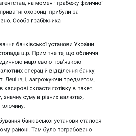
агентства, на момент грабежу фізичної
 приватні охоронці прибули за
ізно. Особа грабіжника
ання банківської установи України
топада ц.р. Примітне те, що обличчя
медичною марлевою пов'язкою.
алютних операцій відділення банку,
і Леніна, і, загрожуючи предметом,
в касирові скласти готівку в пакет.
 значну суму в різних валютах,
 злочину.
бування банківської установи сталося
ому районі. Там було пограбовано