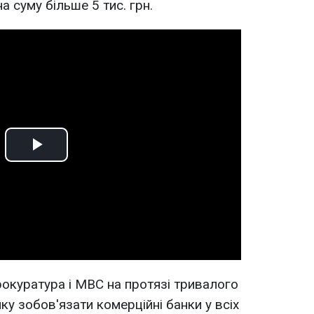
а суму більше 5 тис. грн.
Play
Video
рокуратура і МВС на протязі тривалого
у зобов'язати комерційні банки у всіх