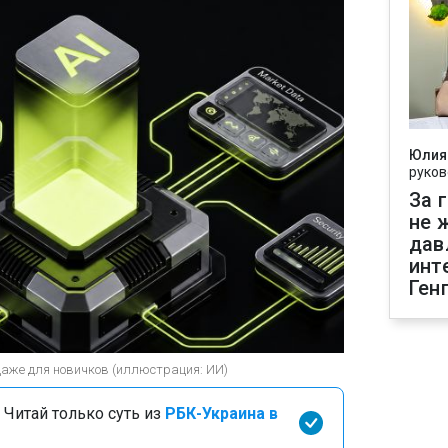
Юлия
руков
За 
не 
дав
инт
Ген
даже для новичков (иллюстрация: ИИ)
 Читай только суть из
РБК-Украина в