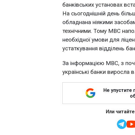
банківських установах вст
На сьогоднішній день більш
обладнана ніякими засобами
технічними. Тому МВС напо
необхідної умови для ліце
устаткування відділень ба
За інформацією МВС, з поча
українські банки виросла в
Не упустите 
об
Или читайте