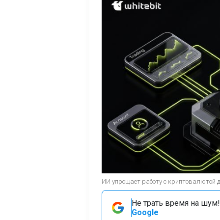
ИИ упрощает работу с криптовалютой 
Не трать время на шум!
Google