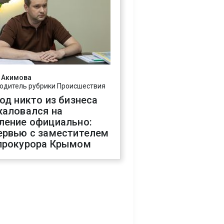
 Акимова
одитель рубрики Происшествия
год никто из бизнеса
жаловался на
ление официально:
ервью с заместителем
прокурора Крымом