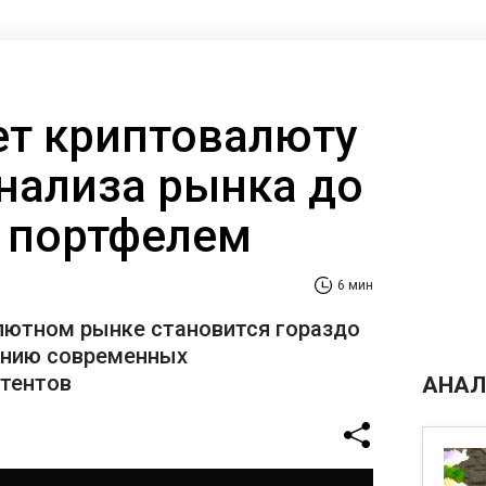
ает криптовалюту
анализа рынка до
 портфелем
6 мин
лютном рынке становится гораздо
ению современных
стентов
АНАЛ