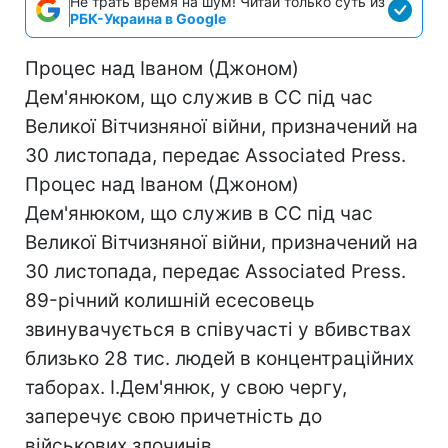
Не трать время на шум! Читай только суть из
РБК-Украина в Google
Процес над Іваном (Джоном)
Дем'янюком, що служив в СС під час
Великої Вітчизняної війни, призначений на
30 листопада, передає Associated Press.
Процес над Іваном (Джоном)
Дем'янюком, що служив в СС під час
Великої Вітчизняної війни, призначений на
30 листопада, передає Associated Press.
89-річний колишній есесовець
звинувачується в співучасті у вбивствах
близько 28 тис. людей в концентраційних
таборах. І.Дем'янюк, у свою чергу,
заперечує свою причетність до
військових злочинів.