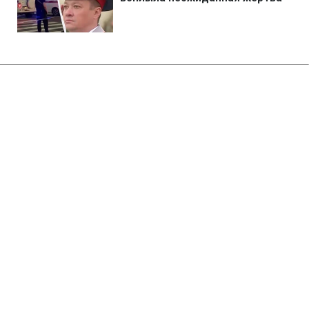
Главная
»
Аналитика
»
Статьи
США оприлюднили дані щодо
операції по захопленню Усами
бен Ладена
13:07 29.11.2009 Вс
2 мин
RBC.UA
Не трать время на шум! Читай только суть из
РБК-Украина в Google
Комітет сенату США, очолюваний