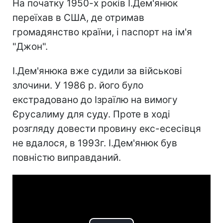
На початку 1950-х років І.Дем'янюк
переїхав в США, де отримав
громадянство країни, і паспорт на ім'я
"Джон".
І.Дем'янюка вже судили за військові
злочини. У 1986 р. його було
екстрадовано до Ізраїлю на вимогу
Єрусалиму для суду. Проте в ході
розгляду довести провину екс-есесівця
не вдалося, в 1993г. І.Дем'янюк був
повністю виправданий.