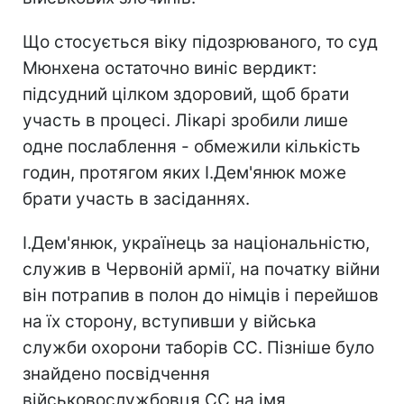
Що стосується віку підозрюваного, то суд
Мюнхена остаточно виніс вердикт:
підсудний цілком здоровий, щоб брати
участь в процесі. Лікарі зробили лише
одне послаблення - обмежили кількість
годин, протягом яких І.Дем'янюк може
брати участь в засіданнях.
І.Дем'янюк, українець за національністю,
служив в Червоній армії, на початку війни
він потрапив в полон до німців і перейшов
на їх сторону, вступивши у війська
служби охорони таборів СС. Пізніше було
знайдено посвідчення
військовослужбовця СС на імя