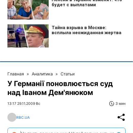
Главная
»
Аналитика
»
Статьи
У Германії поновлюється суд
над Іваном Дем'янюком
13:17 29.11.2009 Вс
3 мин
RBC.UA