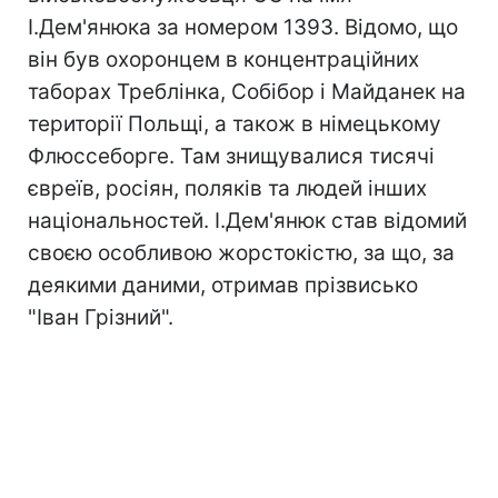
І.Дем'янюка за номером 1393. Відомо, що
він був охоронцем в концентраційних
таборах Треблінка, Собібор і Майданек на
території Польщі, а також в німецькому
Флюссеборге. Там знищувалися тисячі
євреїв, росіян, поляків та людей інших
національностей. І.Дем'янюк став відомий
своєю особливою жорстокістю, за що, за
деякими даними, отримав прізвисько
"Іван Грізний".