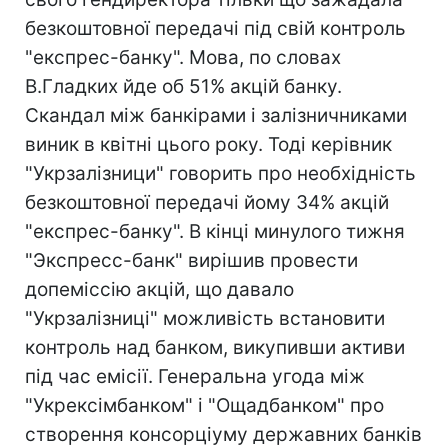
безкоштовної передачі під свій контроль
"експрес-банку". Мова, по словах
В.Гладких йде об 51% акцій банку.
Скандал між банкірами і залізничниками
виник в квітні цього року. Тоді керівник
"Укрзалізници" говорить про необхідність
безкоштовної передачі йому 34% акцій
"експрес-банку". В кінці минулого тижня
"Экспресс-банк" вирішив провести
допеміссію акцій, що давало
"Укрзалізниці" можливість встановити
контроль над банком, викупивши активи
під час емісії. Генеральна угода між
"Укрексімбанком" і "Ощадбанком" про
створення консорціуму державних банків