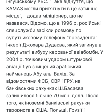
інгушському УВС. "Таке відчуття, що
КАМАЗ могли притягнути в це затишне
місце", - додав міліціонер, що не
назвався. Відомо, що в 1996 р. російські
спецслужби засікли розмову по
супутниковому телефону "президента"
Ічкерії Джохара Дудаєва, який загинув в
результаті вибуху керованої авіабомби. У
2004 р. точковим ударом штурмової
авіації був знищений арабський
найманець Абу аль-Валід. За
відомостями ФСБ, СВР і ГРУ, на
банківських рахунках Ш.Басаєва
залишилося більше 70 млн. долл. Після
того, як іноземні банківські рахунки
терориста в США, Польщі, Грузії і