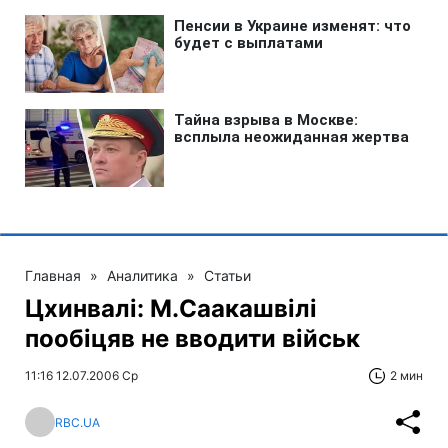
Главная
»
Аналитика
»
Статьи
Цхинвалі: М.Саакашвілі
пообіцяв не вводити військ
11:16 12.07.2006 Ср
2 мин
RBC.UA