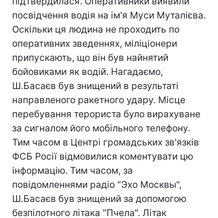
підтвердилася. Оперативники виявили
посвідчення водія на ім'я Муси Муталієва.
Оскільки ця людина не проходить по
оперативних зведеннях, міліціонери
припускають, що він був найнятий
бойовиками як водій. Нагадаємо,
Ш.Басаєв був знищений в результаті
направленого ракетного удару. Місце
перебування терориста було вирахуване
за сигналом його мобільного телефону.
Тим часом в Центрі громадських зв'язків
ФСБ Росії відмовилися коментувати цю
інформацію. Тим часом, за
повідомленнями радіо "Эхо Москвы",
Ш.Басаєв був знищений за допомогою
безпілотного літака "Пчела". Літак