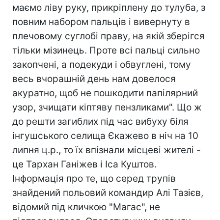
маємо ліву руку, прикріплену до тулуба, з
повним набором пальців і вивернуту в
плечовому суглобі праву, на якій зберігся
тільки мізинець. Проте всі пальці сильно
закопчені, а подекуди і обвуглені, тому
весь вчорашній день нам довелося
акуратно, щоб не пошкодити папілярний
узор, зчищати кіптяву пензликами". Що ж
до решти загиблих під час вибуху біля
інгушського селища Єкажево в ніч на 10
липня ц.р., то їх впізнали місцеві жителі -
це Тархан Ганіжев і Іса Куштов.
Інформація про те, що серед трупів
знайдений польовий командир Алі Тазієв,
відомий під кличкою "Магас", не