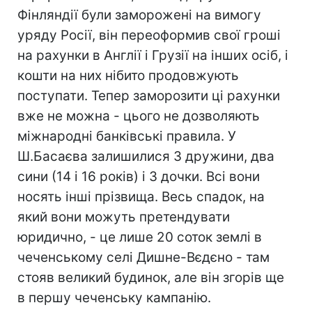
Фінляндії були заморожені на вимогу
уряду Росії, він переоформив свої гроші
на рахунки в Англії і Грузії на інших осіб, і
кошти на них нібито продовжують
поступати. Тепер заморозити ці рахунки
вже не можна - цього не дозволяють
міжнародні банківські правила. У
Ш.Басаєва залишилися 3 дружини, два
сини (14 і 16 років) і 3 дочки. Всі вони
носять інші прізвища. Весь спадок, на
який вони можуть претендувати
юридично, - це лише 20 соток землі в
чеченському селі Дишне-Вєдєно - там
стояв великий будинок, але він згорів ще
в першу чеченську кампанію.