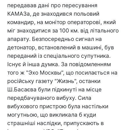
передавав дані про пересування
КАМАЗа, де знаходився польовий
командир, на монітор операторові, який
міг знаходитися за 100 км. від літального
апарату. Безпосередньо сигнал на
детонатор, встановлений в машині, був
переданий із спеціального супутника.
Існує й інша думка. За повідомленням
того ж "Эхо Москвы", що посилається на
російську газету "Жизнь", останки
Ш.Басаєва були підкинуті на місце
передбачуваного вибуху. Сила
вибухового пристрою була настільки
могутньою, що викликала б куди
страшніші наслідки, припускають в