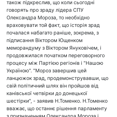
також підкреслив, що коли сьогодні
говорять про зраду лідера СПУ
Олександра Мороза, то необхідно
враховувати той факт, що історія зрад
почалася набагато раніше, зокрема, з
підписання Віктором Ющенком
меморандуму з Віктором Януковічем, і
продовжилася початком переговорного
процесу між Партією регіонів і "Нашою
Україною". "Мороз завершив цей
ланцюжок зрад, продемонструвавши, що
свій політичний шлях він пройшов від
канівської четвірки до донецької
шестірки", - заявив Н.Томенко. Н.Томенко
вважає, що останнє рішення парламенту
з призначенням Олександра Мороза і