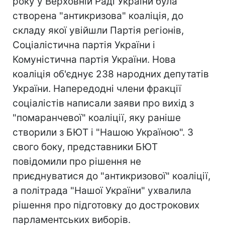
року у Верховній Раді України була
створена "антикризова" коаліція, до
складу якої увійшли Партія регіонів,
Соціалістична партія України і
Комуністична партія України. Нова
коаліція об'єднує 238 народних депутатів
України. Напередодні члени фракції
соціалістів написали заяви про вихід з
"помаранчевої" коаліції, яку раніше
створили з БЮТ і "Нашою Україною". З
свого боку, представники БЮТ
повідомили про рішення не
приєднуватися до "антикризової" коаліції,
а політрада "Нашої України" ухвалила
рішення про підготовку до дострокових
парламентських виборів.