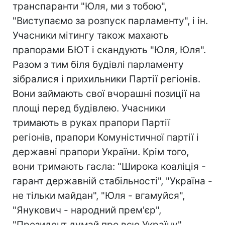
транспаранти "Юля, ми з тобою",
"Виступаємо за розпуск парламенту", і ін.
Учасники мітингу також махають
прапорами БЮТ і скандують "Юля, Юля".
Разом з тим біля будівлі парламенту
зібралися і прихильники Партії регіонів.
Вони займають свої вчорашні позиції на
площі перед будівлею. Учасники
тримають в руках прапори Партії
регіонів, прапори Комуністичної партії і
державні прапори України. Крім того,
вони тримають гасла: "Широка коаліція -
гарант державній стабільності", "Україна -
не тільки майдан", "Юля - вгамуйся",
"Янукович - народний прем'єр",
"Президент думай про всю Україну",