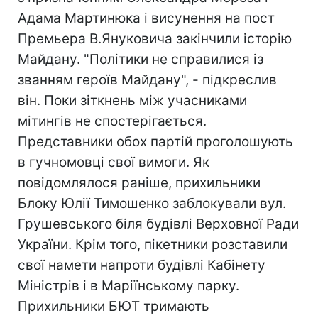
Адама Мартинюка і висунення на пост
Премьера В.Януковича закінчили історію
Майдану. "Політики не справилися із
званням героїв Майдану", - підкреслив
він. Поки зіткнень між учасниками
мітингів не спостерігається.
Представники обох партій проголошують
в гучномовці свої вимоги. Як
повідомлялося раніше, прихильники
Блоку Юлії Тимошенко заблокували вул.
Грушевського біля будівлі Верховної Ради
України. Крім того, пікетники розставили
свої намети напроти будівлі Кабінету
Міністрів і в Маріїнському парку.
Прихильники БЮТ тримають