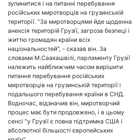
зупинитися і на питанні перебування
російських миротворців на грузинській
території. "За миротворцями йде щоденна
анексія територій Грузії, загроза безпеці і
життю громадян країни всіх
національностей", - сказав він. За
словами М.Саакашвілі, парламенту Грузії
належить найближчим часом вирішити
питання перебування російських
миротворців на грузинській території і
подальшого перебування країни в СНД.
Водночас, відзначив він, миротворчий
процес має бути продовжено, і в цьому
сенсі "у Грузії є повна підтримка США і
абсолютної більшості європейських
країн".