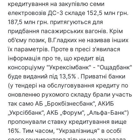
кредитування на закупівлю семи
електровозів ДС-3 складе 152,5 млн грн.
187,5 млн грн. притягуються для
придбання пасажирських вагонів. Крім
об'єму позик, В.Гладких не називав інших
їх параметрів. Проте в пресі з'явилася
інформація про те, що кредит від
консорціуму "Укрексімбанк" - "Ощадбанк"
буде виданий під 13,5% . Приватні банки
(у тендері на обслуговування кредиту по
оновленню рухомого складу брали участь
так само АБ „Брокбізнесбанк", АКИБ
„Укрсіббанк", АКБ „Форум", „Альфа-Банк")
пропонували ставку кредитування вище
16%. Тим часом, "Укрзалізниця" в особі
свого гендиректора тільки що зажадала