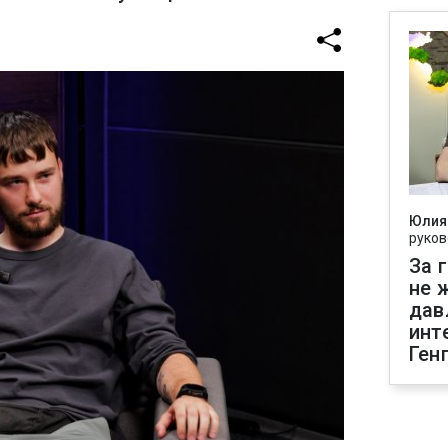
Юлия
руков
За 
не 
дав
инт
Ген