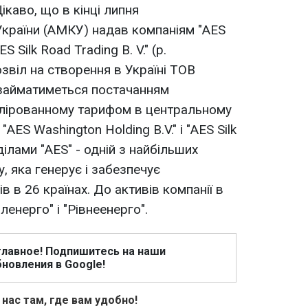
каво, що в кінці липня
України (АМКУ) надав компаніям "AES
ES Silk Road Trading B. V." (р.
звіл на створення в Україні ТОВ
е займатиметься постачанням
улірованному тарифом в центральному
 "AES Washington Holding B.V." і "AES Silk
зділами "AES" - одній з найбільших
, яка генерує і забезпечує
 в 26 країнах. До активів компанії в
ленерго" і "Рівнеенерго".
главное! Подпишитесь на наши
новления в Google!
 нас там, где вам удобно!