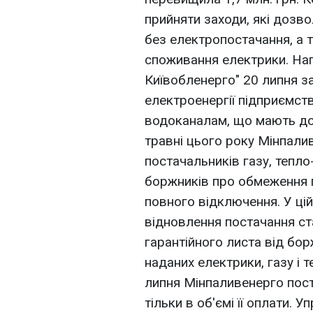
прийняти заходи, які дозв
без електропостачання, а 
споживання електрики. На
Київобленерго" 20 липня 
електроенергії підприємст
водоканалам, що мають дов
травні цього року Мінпал
постачальників газу, тепло
боржників про обмеження 
повного відключення. У цій
відновлення постачання ст
гарантійного листа від бо
наданих електрики, газу і т
липня Мінпаливенерго пос
тільки в об'ємі її оплати. 