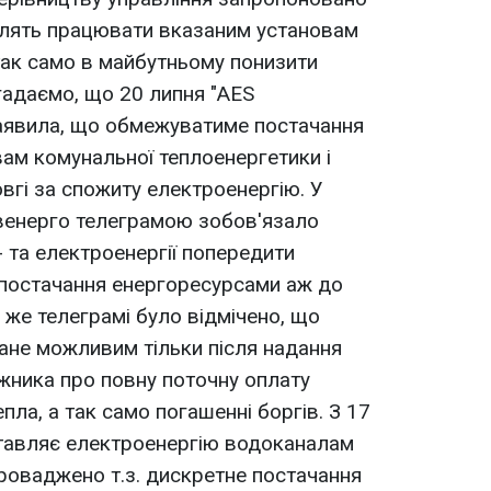
олять працювати вказаним установам
так само в майбутньому понизити
гадаємо, що 20 липня "AES
заявила, що обмежуватиме постачання
вам комунальної теплоенергетики і
гі за спожиту електроенергію. У
ивенерго телеграмою зобов'язало
- та електроенергії попередити
постачання енергоресурсами аж до
 же телеграмі було відмічено, що
ане можливим тільки після надання
ржника про повну поточну оплату
епла, а так само погашенні боргів. З 17
тавляє електроенергію водоканалам
Упроваджено т.з. дискретне постачання