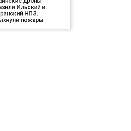
аинские дроны
азили Ильский и
ранский НПЗ,
ыхнули пожары