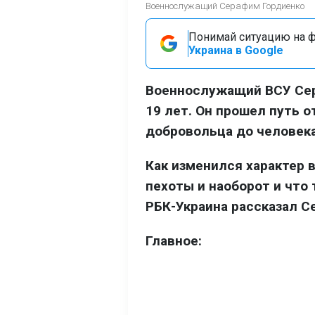
Военнослужащий Серафим Гордиенко
Понимай ситуацию на фр
Украина в Google
Военнослужащий ВСУ Сер
19 лет. Он прошел путь 
добровольца до человека
Как изменился характер 
пехоты и наоборот и что
РБК-Украина рассказал С
Главное: