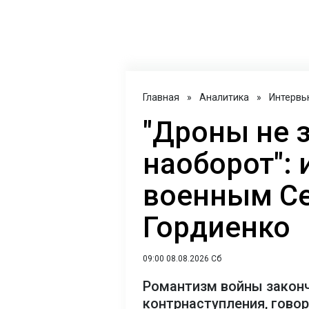
Главная
»
Аналитика
»
Интервь
"Дроны не 
наоборот": 
военным С
Гордиенко
09:00 08.08.2026 Сб
Романтизм войны закон
контрнаступления, гово