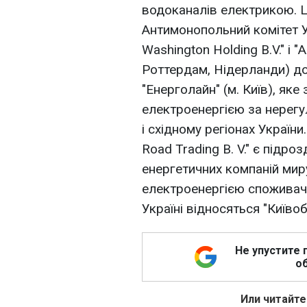
водоканалів електрикою. Ці
Антимонопольний комітет 
Washington Holding B.V." і "A
Роттердам, Нідерланди) до
"Енерголайн" (м. Київ), як
електроенергією за нерег
і східному регіонах України.
Road Trading B. V." є підро
енергетичних компаній миру
електроенергією споживачів
Україні відносяться "Київоб
Не упустите 
об
Или читайте