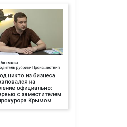
 Акимова
одитель рубрики Происшествия
год никто из бизнеса
жаловался на
ление официально:
ервью с заместителем
прокурора Крымом