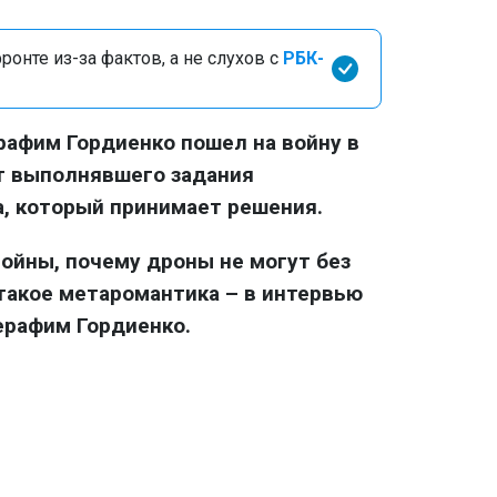
онте из-за фактов, а не слухов с
РБК-
афим Гордиенко пошел на войну в
от выполнявшего задания
, который принимает решения.
войны, почему дроны не могут без
 такое метаромантика – в интервью
ерафим Гордиенко.