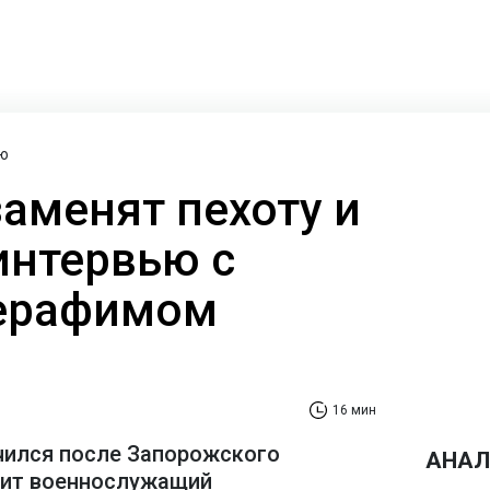
ю
заменят пехоту и
интервью с
ерафимом
16 мин
чился после Запорожского
АНАЛ
рит военнослужащий