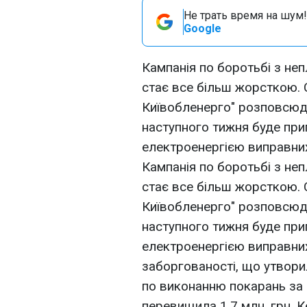
Не трать время на шум!
Google
Кампанія по боротьбі з неп
стає все більш жорсткою. 
Київобленерго" розповсюд
наступного тижня буде пр
електроенергією виправних
Кампанія по боротьбі з неп
стає все більш жорсткою. 
Київобленерго" розповсюд
наступного тижня буде пр
електроенергією виправних 
заборгованості, що утвори
по виконанню покарань за
перевищила 1,7 млн. грн. 