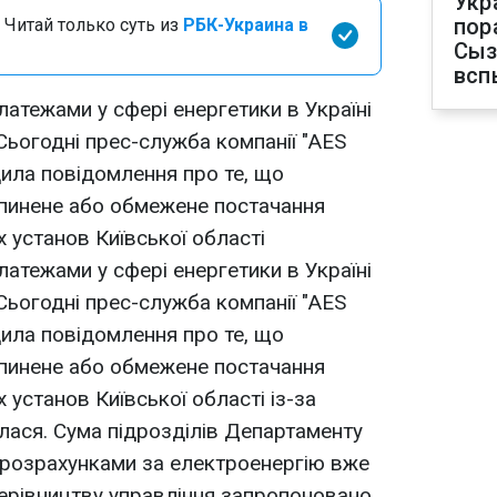
Укр
пор
 Читай только суть из
РБК-Украина в
Сыз
всп
латежами у сфері енергетики в Україні
Сьогодні прес-служба компанії "AES
ила повідомлення про те, що
ипинене або обмежене постачання
 установ Київської області
латежами у сфері енергетики в Україні
Сьогодні прес-служба компанії "AES
ила повідомлення про те, що
ипинене або обмежене постачання
установ Київської області із-за
лася. Сума підрозділів Департаменту
 розрахунками за електроенергію вже
Керівництву управління запропоновано